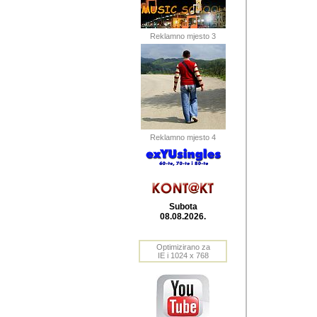
Barikada (INT) 
Barikada - In
saznavao sam
Reklamno mjesto 3
priloge dali 
Horvat Horvi 
Autor: Dragutin Matoše
Barikada (INT) 
(Velika Ludina, HR). N
Reklamno mjesto 4
Autor: Dragutin Matoše
Barikada (INT)
Subota
08.08.2026.
Autor: Dragutin Matoše
Barikada (INT) 
Optimizirano za
IE i 1024 x 768
Barikada - Po
predstavljanj
najcesce od s
zainteresovani sistemo
Autor: Dragutin Matoše