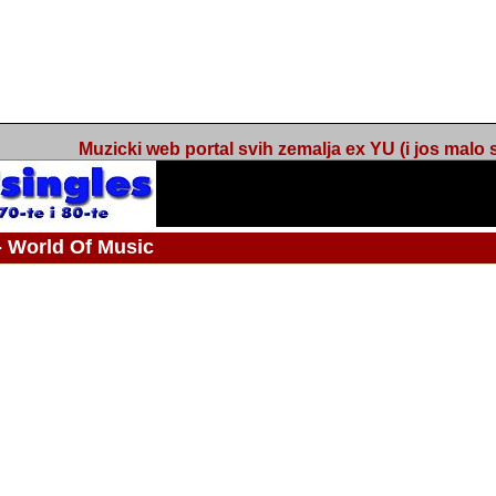
Muzicki web portal svih zemalja ex YU (i jos malo s
orld Of Music
ned
 - Webmaster / urednik
Nakon 74 mjeseca svakodnevnog updatea web portala Barikada - World O
zakljuciti svoj rad. "Zamrzavam" web portal Barikada - World Of Music u stanj
stanju "hibernacije", sa svojih vise od 5,000 podstranica, on vam daje dov
temeljito iscitavate, da istrazujete muzicke vrijednosti kojima smo svi svjedocili
Sretan sam da sam u proteklom periodu imao priliku sretati razne muzicar
uspjesima, prisustvovati raznim muzickim dogadjajima... Sretan sam da su 
mnogi saradnici koji su svojim prilozima (informacijama) doprinosili vrijednost
web portala. Sretan sam da je i moj web hosting provider, tuzlanska f
razumijevanja za moj "hobby". Zahvalan sam i vama, mnogobrojnim posje
Barikada - World Of Music, koji ste ga posjecivali i koji ste bili osnovni razl