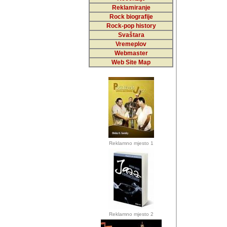
Reklamiranje
Rock biografije
Autor: Dragutin Matoše
Rock-pop history
Barikada (INT)
Svaštara
Vremeplov
Webmaster
Web Site Map
Autor: Dragutin Matoše
Barikada (INT)
odrednice: ex YU pros
Njegovi prilozi su je
Reklamno mjesto 1
posjetiteljima ovog we
Autor: Dragutin Matoše
Barikada (INT) 
Barikada - Diskog
prostor). Te pril
(Bar, MNE), Tomica Ra
citaju.
Reklamno mjesto 2
Autor: Dragutin Matoše