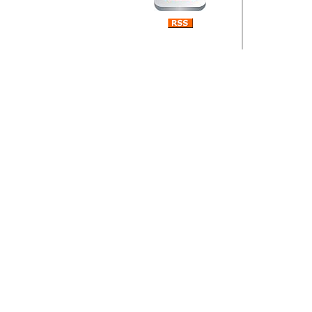
Barikada (INT) 
Rubri
je da
ovog 
zaint
Autor: Dragutin Matoše
Barikada (INT) 
Rubrika Bari
"
Jeans gener
bili komplet
muzicke scene
Autor: Dragutin Matoše
Barikada (INT)
zauvijek napustili.
Autor: Dragutin Matoše
Barikada (INT)