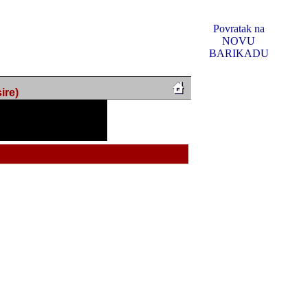
Povratak na
NOVU
BARIKADU
ire)
f Music, odlucio sam
u u kakvom je sada. I u
oljno materijala da ga
 ili su se nekada desile.
e, svjedociti njihovim
me na tom putu pratili
i i visem rejtingu ovog
Reklamno mjesto 5
irma "Leftor", imala
titeljima web portala
og svega ovoga (nemalog)