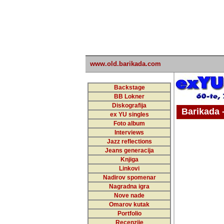
www.old.barikada.com
Backstage
BB Lokner
Diskografija
Barikada - W
ex YU singles
Foto album
undefi
Interviews
Jazz reflections
Barikada (INT)
Jeans generacija
Knjiga
Linkovi
Nadirov spomenar
Nagradna igra
Nove nade
Omarov kutak
Portfolio
Recenzije