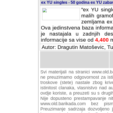
ex YU singles - 50 godina ex YU zab
"ex YU singl
malih gramof
zemljama ex 
Ova jedinstvena baza informa
je nastajala u zadnjih des
informacije sa vise od
4,400
m
Autor: Dragutin Matoševic, Tu
Svi materijali na stranici www.old.b
preuzimamo odgovornost za istini
troskove (stete) nastale zbog kriv
istinitost clanaka, vlasnistvo nad au
ovdje koriste, a preuzeti su s drugi
Nije dopusteno prestampavanje nit
www.old.barikada.com bez pism
Preuzimanje sadrzaja dozvoljeno 