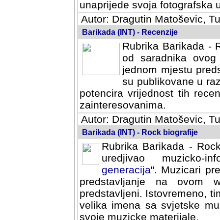
svoja fotografska umijeca.
Autor: Dragutin Matoševic, Tu
Barikada (INT) - Recenzije
Rubrika Barikada - R
od saradnika ovog 
jednom mjestu predst
su publikovane u ra
potencira vrijednost tih rece
zainteresovanima.
Autor: Dragutin Matoševic, Tu
Barikada (INT) - Rock biografije
Rubrika Barikada - Rock
uredjivao muzicko-informa
Muzicari predstavljeni u to
na ovom web portalu cime
Istovremeno, tim nacinom ra
sa svjetske muzicke scene da
materijale.