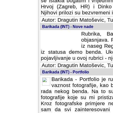
se istakla bogatim i vrijedni
Hrvoj (Zagreb, HR) i Dinko
Njihovi prilozi su bezvremeni i
Autor: Dragutin Matoševic, Tu
Barikada (INT) - Nove nade
Rubrika, B
objasnjava. 
iz naseg Reg
iz statusa demo benda. Uko
pojavljivanje u ovoj rubrici - nj
Autor: Dragutin Matoševic, Tu
Barikada (INT) - Portfolio
Barikada - Portfolio je 
vaznost fotografije, kao
rada nekog benda. Na to su 
fotografije koje su mi pristiz
fotografske primjere nekolik
svi zainteresovani sistemom "