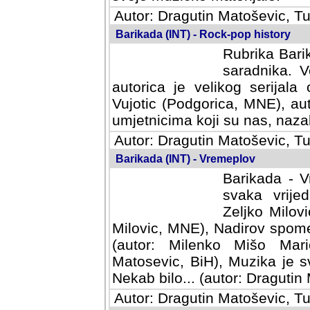
Autor: Dragutin Matoševic, Tu
Barikada (INT) - Rock-pop history
Rubrika Barik
saradnika. V
autorica je velikog serijal
Vujotic (Podgorica, MNE), aut
umjetnicima koji su nas, nazalo
Autor: Dragutin Matoševic, Tu
Barikada (INT) - Vremeplov
Barikada - V
svaka vrijedna
Milovic, MNE)
MNE), Nadirov spomenar (auto
Milenko Mišo Maric, UK), Muz
Muzika je svirala (autor: D
(autor: Dragutin Matosevic, BiH
Autor: Dragutin Matoševic, Tu