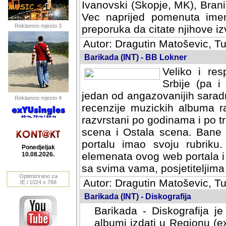
Ivanovski (Skopje, MK), Bran
Vec naprijed pomenuta ime
Reklamno mjesto 3
preporuka da citate njihove izv
Autor: Dragutin Matoševic, Tu
Barikada (INT) - BB Lokner
Veliko i res
Srbije (pa i
jedan od angazovanijih sarad
Reklamno mjesto 4
recenzije muzickih albuma ra
razvrstani po godinama i po t
scena i Ostala scena. Bane 
portalu imao svoju rubriku.
Ponedjeljak
elemenata ovog web portala i 
10.08.2026.
sa svima vama, posjetiteljima
Optimizirano za
Autor: Dragutin Matoševic, Tu
IE i 1024 x 768
Barikada (INT) - Diskografija
Barikada - Diskografija je
albumi izdati u Regionu (ex 