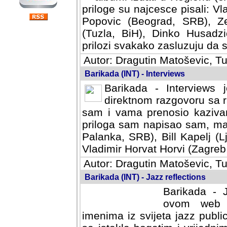
priloge su najcesce pisali: Vl
Popovic (Beograd, SRB), Ze
(Tuzla, BiH), Dinko Husadzi
prilozi svakako zasluzuju da se
Autor: Dragutin Matoševic, Tu
Barikada (INT) - Interviews
Barikada - Interviews 
direktnom razgovoru sa r
sam i vama prenosio kazivan
priloga sam napisao sam, mad
Palanka, SRB), Bill Kapelj (L
Vladimir Horvat Horvi (Zagreb,
Autor: Dragutin Matoševic, Tu
Barikada (INT) - Jazz reflections
Barikada - J
ovom web po
imenima iz svijeta jazz publi