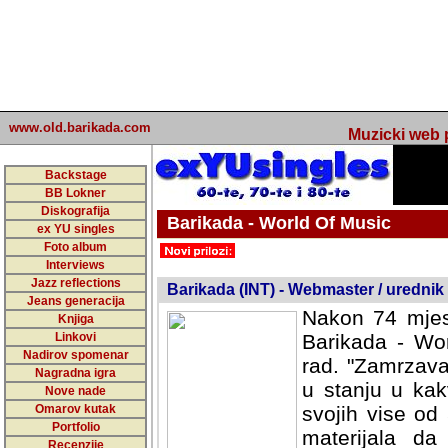
www.old.barikada.com
Muzicki web p
Backstage
BB Lokner
Diskografija
Barikada - World Of Music
ex YU singles
Foto album
undefined
Interviews
Jazz reflections
Barikada (INT) - Webmaster / urednik
Jeans generacija
Nakon 74 mjes
Knjiga
Linkovi
Barikada - Wor
Nadirov spomenar
rad. "Zamrzava
Nagradna igra
u stanju u kak
Nove nade
Omarov kutak
svojih vise od
Portfolio
materijala da 
Recenzije