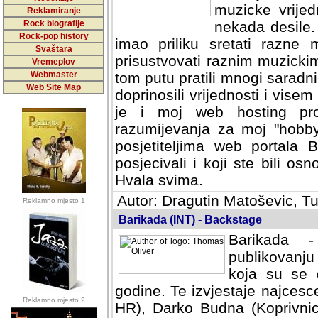
muzicke vrijed
Reklamiranje
Rock biografije
nekada desile
Rock-pop history
imao priliku sretati razne 
Svaštara
prisustvovati raznim muzick
Vremeplov
Webmaster
tom putu pratili mnogi saradni
Web Site Map
doprinosili vrijednosti i vise
je i moj web hosting prov
razumijevanja za moj "hobb
posjetiteljima web portala 
posjecivali i koji ste bili o
Hvala svima.
Autor: Dragutin Matoševic, Tu
Reklamno mjesto 1
Barikada (INT) - Backstage
Barikada -
publikovanju
koja su se 
godine. Te izvjestaje najcesce
Reklamno mjesto 2
HR), Darko Budna (Koprivnic