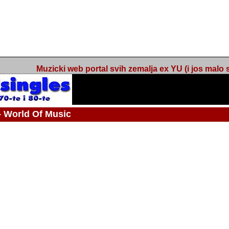
Muzicki web portal svih zemalja ex YU (i jos malo s
orld Of Music
ned
 - Webmaster / urednik
Nakon 74 mjeseca svakodnevnog updatea web portala Barikada - World O
zakljuciti svoj rad. "Zamrzavam" web portal Barikada - World Of Music u stanj
stanju "hibernacije", sa svojih vise od 5,000 podstranica, on vam daje dov
temeljito iscitavate, da istrazujete muzicke vrijednosti kojima smo svi svjedocili
Sretan sam da sam u proteklom periodu imao priliku sretati razne muzicar
uspjesima, prisustvovati raznim muzickim dogadjajima... Sretan sam da su 
mnogi saradnici koji su svojim prilozima (informacijama) doprinosili vrijednost
web portala. Sretan sam da je i moj web hosting provider, tuzlanska f
razumijevanja za moj "hobby". Zahvalan sam i vama, mnogobrojnim posje
Barikada - World Of Music, koji ste ga posjecivali i koji ste bili osnovni razl