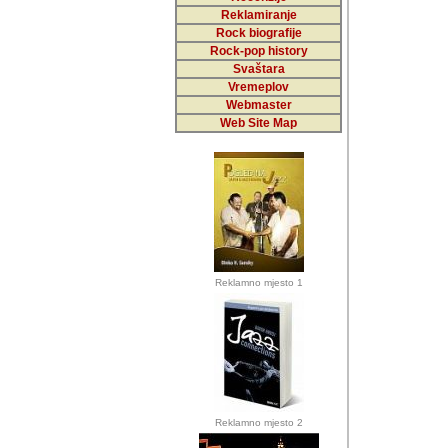
Reklamiranje
Rock biografije
Autor: Dragutin Matoše
Rock-pop history
Barikada (INT)
Svaštara
Vremeplov
Webmaster
Web Site Map
Autor: Dragutin Matoše
Barikada (INT)
odrednice: ex YU pros
Njegovi prilozi su je
Reklamno mjesto 1
posjetiteljima ovog we
Autor: Dragutin Matoše
Barikada (INT) 
Barikada - Diskog
prostor). Te pril
(Bar, MNE), Tomica Ra
citaju.
Reklamno mjesto 2
Autor: Dragutin Matoše