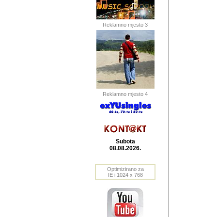
Barikada (INT) 
Barikada - In
saznavao sam
Reklamno mjesto 3
priloge dali 
Horvat Horvi 
Autor: Dragutin Matoše
Barikada (INT) 
(Velika Ludina, HR). N
Reklamno mjesto 4
Autor: Dragutin Matoše
Barikada (INT)
Subota
08.08.2026.
Autor: Dragutin Matoše
Barikada (INT) 
Optimizirano za
IE i 1024 x 768
Barikada - Po
predstavljanj
najcesce od s
zainteresovani sistemo
Autor: Dragutin Matoše