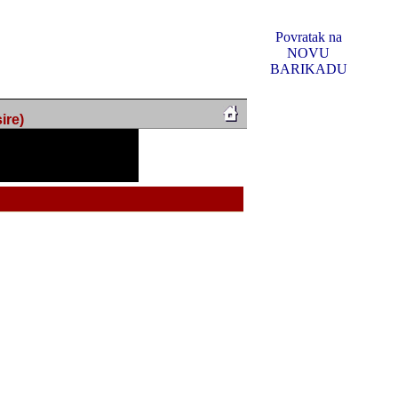
Povratak na
NOVU
BARIKADU
ire)
f Music, odlucio sam
u u kakvom je sada. I u
oljno materijala da ga
 ili su se nekada desile.
e, svjedociti njihovim
me na tom putu pratili
i i visem rejtingu ovog
Reklamno mjesto 5
irma "Leftor", imala
titeljima web portala
og svega ovoga (nemalog)