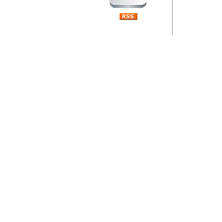
Barikada (INT) 
Rubri
je da
ovog 
zaint
Autor: Dragutin Matoše
Barikada (INT) 
Rubrika Bari
"
Jeans gener
bili komplet
muzicke scene
Autor: Dragutin Matoše
Barikada (INT)
zauvijek napustili.
Autor: Dragutin Matoše
Barikada (INT)