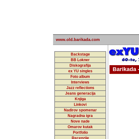
www.old.barikada.com
Backstage
BB Lokner
Diskografija
Barikada - W
ex YU singles
Foto album
undefi
Interviews
Jazz reflections
Barikada (INT)
Jeans generacija
Knjiga
Linkovi
Nadirov spomenar
Nagradna igra
Nove nade
Omarov kutak
Portfolio
Recenzije