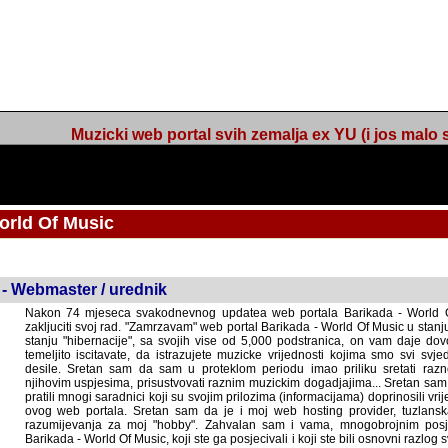
Muzicki web portal svih zemalja ex YU (i jos malo s
orld Of Music
ned
 - Webmaster / urednik
Nakon 74 mjeseca svakodnevnog updatea web portala Barikada - World O
zakljuciti svoj rad. "Zamrzavam" web portal Barikada - World Of Music u stanj
stanju "hibernacije", sa svojih vise od 5,000 podstranica, on vam daje dov
temeljito iscitavate, da istrazujete muzicke vrijednosti kojima smo svi svjedocili
Sretan sam da sam u proteklom periodu imao priliku sretati razne muzicar
uspjesima, prisustvovati raznim muzickim dogadjajima... Sretan sam da su 
mnogi saradnici koji su svojim prilozima (informacijama) doprinosili vrijednost
web portala. Sretan sam da je i moj web hosting provider, tuzlanska f
razumijevanja za moj "hobby". Zahvalan sam i vama, mnogobrojnim posje
Barikada - World Of Music, koji ste ga posjecivali i koji ste bili osnovni razl