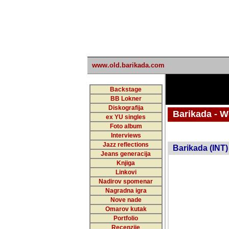
www.old.barikada.com
Backstage
BB Lokner
Diskografija
Barikada - W
ex YU singles
Foto album
undefi
Interviews
Jazz reflections
Barikada (INT)
Jeans generacija
Knjiga
Linkovi
Nadirov spomenar
Nagradna igra
Nove nade
Omarov kutak
Portfolio
Recenzije