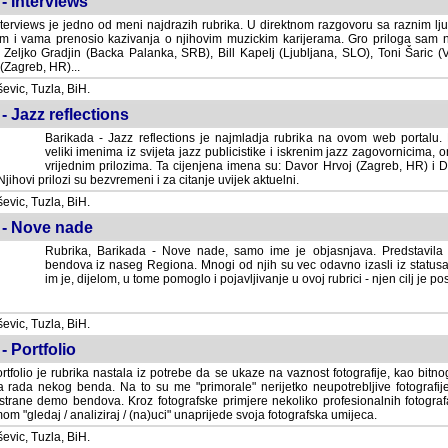
- Interviews
terviews je jedno od meni najdrazih rubrika. U direktnom razgovoru sa raznim lju
 i vama prenosio kazivanja o njihovim muzickim karijerama. Gro priloga sam
i Zeljko Gradjin (Backa Palanka, SRB), Bill Kapelj (Ljubljana, SLO), Toni Šaric (
(Zagreb, HR)...
vic, Tuzla, BiH.
- Jazz reflections
Barikada - Jazz reflections je najmladja rubrika na ovom web portalu. Medju
imenima iz svijeta jazz publicistike i iskrenim jazz zagovornicima, on
vrijednim prilozima. Ta cijenjena imena su: Davor Hrvoj (Zagreb, HR) i
jihovi prilozi su bezvremeni i za citanje uvijek aktuelni.
vic, Tuzla, BiH.
 - Nove nade
Rubrika, Barikada - Nove nade, samo ime je objasnjava. Predstavila
bendova iz naseg Regiona. Mnogi od njih su vec odavno izasli iz statusa 
je, dijelom, u tome pomoglo i pojavljivanje u ovoj rubrici - njen cilj je postig
vic, Tuzla, BiH.
- Portfolio
rtfolio je rubrika nastala iz potrebe da se ukaze na vaznost fotografije, kao bi
a rada nekog benda. Na to su me "primorale" nerijetko neupotrebljive fotografije
trane demo bendova. Kroz fotografske primjere nekoliko profesionalnih fotogr
m "gledaj / analiziraj / (na)uci" unaprijede svoja fotografska umijeca.
vic, Tuzla, BiH.