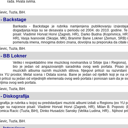
rada. Hvala svima.
vic, Tuzla, BiH.
 - Backstage
Barikada - Backstage je rubrika namjenjena publikovanju izvjestaj
dogadjanja koja su se desavala u periodu od 2004. do 2010. godine. Te 
pisali: Vladimir Horvat Horvi (Zagreb, HR), Darko Budna (Koprivnica, HR)
HR), Vasja Ivanovski (Skopje, MK), Branimir Bane Lokner (Zemun, SRB) i 
pomenuta imena, mnogima dobro znana, dovoljna su preporuka da citate nj
vic, Tuzla, BiH.
 - BB Lokner
Veliko i respektabilno ime muzickog novinarstva iz Srbije (pa i Regiona)
bio je jedan od angazovanijih saradnika ovog web portala. Pisao je nebro
albuma raznih muzickih stilova. Njegovi prilozi su razvrstani po godi
tor, Metal scena i Ostala scena. Bane je jedan od rijetkih koji je na ovom web port
dan od vrijednijih elemenata ovog web portala i ponosan sam da je svoje recenzije
b portala.
vic, Tuzla, BiH.
- Diskografija
rafija je rubrika u kojoj su predstavljani muzicki albumi izdati u Regionu (ex YU pro
oge su najcesce pisali: Vladimir Horvat Horvi (Zagreb, HR), Milan B. Popovic (Beogr
cic (Tuzla, BiH), Dinko Husadzic Sansky (Velika Ludina, HR)... Njihovi prilozi 
vic, Tuzla, BiH.