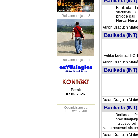
Barikada (INT) 
Barikada - In
saznavao sam
Reklamno mjesto 3
priloge dali 
Horvat Horvi 
Autor: Dragutin Matoše
Barikada (INT) 
(Velika Ludina, HR). N
Reklamno mjesto 4
Autor: Dragutin Matoše
Barikada (INT)
Petak
07.08.2026.
Autor: Dragutin Matoše
Barikada (INT) 
Optimizirano za
IE i 1024 x 768
Barikada - Po
predstavljanj
najcesce od s
zainteresovani sistemo
Autor: Dragutin Matoše