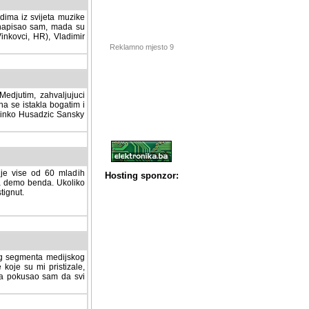
dima iz svijeta muzike
 napisao sam, mada su
Vinkovci, HR), Vladimir
Reklamno mjesto 9
tim, zahvaljujuci veliki
a se istakla bogatim i
 Dinko Husadzic Sansky
 je vise od 60 mladih
demo benda. Ukoliko im
nut.
Hosting sponzor:
tnog segmenta medijskog
 koje su mi pristizale,
afa pokusao sam da svi