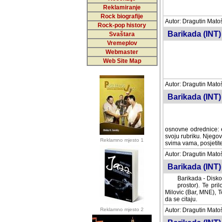
Reklamiranje
Rock biografije
Autor: Dragutin Matoše
Rock-pop history
Barikada (INT)
Svaštara
Vremeplov
Webmaster
Web Site Map
Autor: Dragutin Matoše
Barikada (INT)
odrednice: ex YU pros
Njegovi prilozi su je
Reklamno mjesto 1
posjetiteljima ovog we
Autor: Dragutin Matoše
Barikada (INT) 
Barikada - Diskog
prostor). Te pril
(Bar, MNE), Tomica Ra
citaju.
Reklamno mjesto 2
Autor: Dragutin Matoše