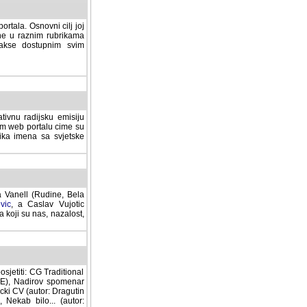
rtala. Osnovni cilj joj
ane u raznim rubrikama
lakse dostupnim svim
tivnu radijsku emisiju
ovom web portalu cime su
lika imena sa svjetske
a Vanell (Rudine, Bela
vic
, a Caslav Vujotic
 koji su nas, nazalost,
sjetiti: CG Traditional
MNE), Nadirov spomenar
cki CV (autor: Dragutin
 Nekab bilo... (autor: