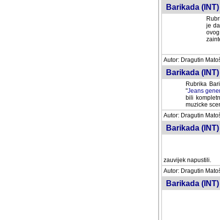
Barikada (INT) 
Rubri
je da
ovog 
zaint
Autor: Dragutin Matoše
Barikada (INT) 
Rubrika Bari
"
Jeans gener
bili komplet
muzicke scene
Autor: Dragutin Matoše
Barikada (INT)
zauvijek napustili.
Autor: Dragutin Matoše
Barikada (INT)