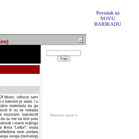
Povratak na
NOVU
BARIKADU
ire)
f Music, odlucio sam
u u kakvom je sada. I u
oljno materijala da ga
 ili su se nekada desile.
e, svjedociti njihovim
me na tom putu pratili
i i visem rejtingu ovog
Reklamno mjesto 5
irma "Leftor", imala
titeljima web portala
og svega ovoga (nemalog)