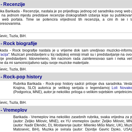
- Recenzije
ka Barikada - Recenzije, nastala je po prijedlogu jednog od saradnika ovog web po
 na jednom mjestu predstave recenzije diskografskih izdanja koje su publikov
web portala. Time se potencira vrijednost tih recenzija, a cini ih se i 
eresovanima.
vic, Tuzla, BiH.
- Rock biografije
kada - Rock biografije nastala je u vrijeme dok sam uredjivao muzicko-informa
acija
". Muzicari predstavljeni u toj radijskoj emisiji imali su i predstavljanje na 
nije predstavljeni. Istovremeno, tim nacinom rada zainteresovao sam i neka ve
 da mi samoinicijativno salju svoje muzicke materijale.
vic, Tuzla, BiH.
 - Rock-pop history
Rubrika Barikada - Rock-pop history sadrzi priloge dva saradnika. Vest
Krajina, SLO) autorica je velikog serijala o legendarnoj
Loli Novako
(Podgorica, MNE), autor je nekoliko priloga o velikim svjetskim umjetnicima
vic, Tuzla, BiH.
 - Vremeplov
Barikada - Vremeplov ima nekoliko zasebnih rubrika, svaka vrijedna za po
(autor: Zeljko Milovic, MNE), ex YU vremeplov (autor: Zeljko Milovic, 
(autor: Nadir Efendic, D), Mostarenje (autor: Milenko Mišo Maric, UK), Muzi
Matosevic, BiH), Muzika je svirala (autor: Djordje Gavric Djoko, USA),