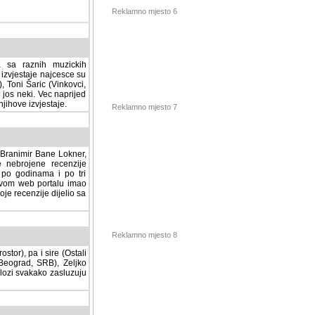
Reklamno mjesto 6
a sa raznih muzickih
izvjestaje najcesce su
, Toni Šaric (Vinkovci,
jos neki. Vec naprijed
ihove izvjestaje.
Reklamno mjesto 7
, Branimir Bane Lokner,
jene recenzije muzickih
nama i po tri osnovne
alu imao svoju rubriku.
 dijelio sa svima vama,
stor), pa i sire (Ostali
Reklamno mjesto 8
ad, SRB), Zeljko Milovic
svakako zasluzuju da se