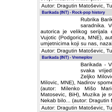
Autor: Dragutin Matoševic, Tu
Barikada (INT) - Rock-pop history
Rubrika Barik
saradnika. V
autorica je velikog serijal
Vujotic (Podgorica, MNE), aut
umjetnicima koji su nas, nazalo
Autor: Dragutin Matoševic, Tu
Barikada (INT) - Vremeplov
Barikada - V
svaka vrijedna
Milovic, MNE)
MNE), Nadirov spomenar (auto
Milenko Mišo Maric, UK), Muz
Muzika je svirala (autor: D
(autor: Dragutin Matosevic, BiH
Autor: Dragutin Matoševic, Tu