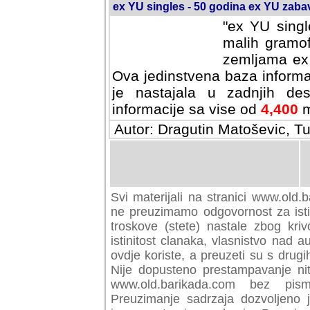
ex YU singles - 50 godina ex YU zab
"ex YU singl
malih gramof
zemljama ex 
Ova jedinstvena baza informa
je nastajala u zadnjih des
informacije sa vise od
4,400
m
Autor: Dragutin Matoševic, Tu
Svi materijali na stranici www.old.b
preuzimamo odgovornost za istini
troskove (stete) nastale zbog kriv
istinitost clanaka, vlasnistvo nad au
ovdje koriste, a preuzeti su s drugi
Nije dopusteno prestampavanje nit
www.old.barikada.com bez pism
Preuzimanje sadrzaja dozvoljeno 