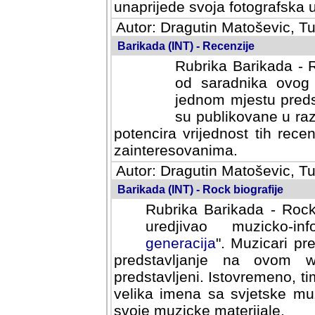
svoja fotografska umijeca.
Autor: Dragutin Matoševic, Tu
Barikada (INT) - Recenzije
Rubrika Barikada - R
od saradnika ovog 
jednom mjestu predst
su publikovane u ra
potencira vrijednost tih rece
zainteresovanima.
Autor: Dragutin Matoševic, Tu
Barikada (INT) - Rock biografije
Rubrika Barikada - Rock
uredjivao muzicko-informa
Muzicari predstavljeni u to
na ovom web portalu cime
Istovremeno, tim nacinom ra
sa svjetske muzicke scene da
materijale.