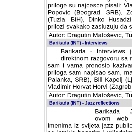
priloge su najcesce pisali: Vl
Popovic (Beograd, SRB), Ze
(Tuzla, BiH), Dinko Husadzi
prilozi svakako zasluzuju da se
Autor: Dragutin Matoševic, Tu
Barikada (INT) - Interviews
Barikada - Interviews 
direktnom razgovoru sa r
sam i vama prenosio kazivan
priloga sam napisao sam, mad
Palanka, SRB), Bill Kapelj (L
Vladimir Horvat Horvi (Zagreb,
Autor: Dragutin Matoševic, Tu
Barikada (INT) - Jazz reflections
Barikada - J
ovom web po
imenima iz svijeta jazz publi