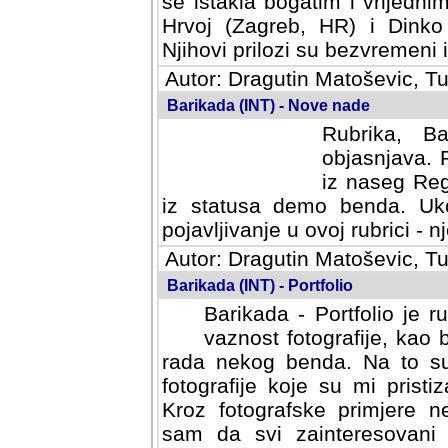
se istakla bogatim i vrijedni
Hrvoj (Zagreb, HR) i Dinko
Njihovi prilozi su bezvremeni i
Autor: Dragutin Matoševic, Tu
Barikada (INT) - Nove nade
Rubrika, B
objasnjava. 
iz naseg Reg
iz statusa demo benda. Uko
pojavljivanje u ovoj rubrici - nj
Autor: Dragutin Matoševic, Tu
Barikada (INT) - Portfolio
Barikada - Portfolio je 
vaznost fotografije, kao
rada nekog benda. Na to su 
fotografije koje su mi pristiz
fotografske primjere nekolik
svi zainteresovani sistemom "