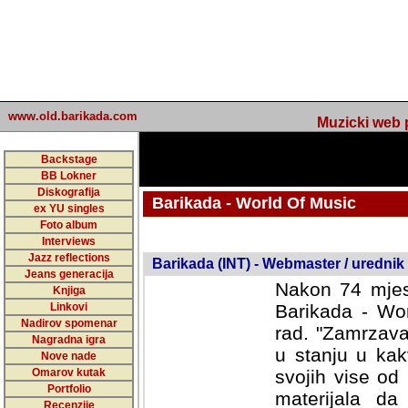
www.old.barikada.com
Muzicki web p
Backstage
BB Lokner
Diskografija
Barikada - World Of Music
ex YU singles
Foto album
undefined
Interviews
Jazz reflections
Barikada (INT) - Webmaster / urednik
Jeans generacija
Nakon 74 mjes
Knjiga
Linkovi
Barikada - Wor
Nadirov spomenar
rad. "Zamrzava
Nagradna igra
u stanju u kak
Nove nade
Omarov kutak
svojih vise od
Portfolio
materijala da 
Recenzije