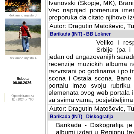
Ivanovski (Skopje, MK), Bran
Vec naprijed pomenuta ime
Reklamno mjesto 3
preporuka da citate njihove izv
Autor: Dragutin Matoševic, Tu
Barikada (INT) - BB Lokner
Veliko i res
Srbije (pa i
jedan od angazovanijih sarad
Reklamno mjesto 4
recenzije muzickih albuma ra
razvrstani po godinama i po t
scena i Ostala scena. Bane 
portalu imao svoju rubriku.
Subota
elemenata ovog web portala i 
08.08.2026.
sa svima vama, posjetiteljima
Optimizirano za
Autor: Dragutin Matoševic, Tu
IE i 1024 x 768
Barikada (INT) - Diskografija
Barikada - Diskografija je
albumi izdati u Regionu (ex 