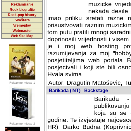
muzicke vrijed
Reklamiranje
Rock biografije
nekada desile
Rock-pop history
imao priliku sretati razne 
Svaštara
prisustvovati raznim muzick
Vremeplov
Webmaster
tom putu pratili mnogi saradni
Web Site Map
doprinosili vrijednosti i vise
je i moj web hosting prov
razumijevanja za moj "hobb
posjetiteljima web portala 
posjecivali i koji ste bili o
Hvala svima.
Autor: Dragutin Matoševic, Tu
Reklamno mjesto 1
Barikada (INT) - Backstage
Barikada -
publikovanju
koja su se 
godine. Te izvjestaje najcesce
Reklamno mjesto 2
HR), Darko Budna (Koprivnic