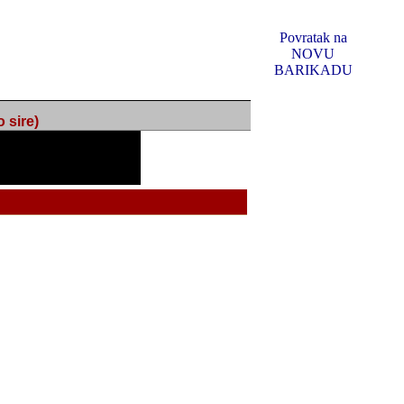
Povratak na
NOVU
BARIKADU
ire)
f Music, odlucio sam
u u kakvom je sada. I u
oljno materijala da ga
 ili su se nekada desile.
e, svjedociti njihovim
me na tom putu pratili
i i visem rejtingu ovog
Reklamno mjesto 5
irma "Leftor", imala
titeljima web portala
og svega ovoga (nemalog)