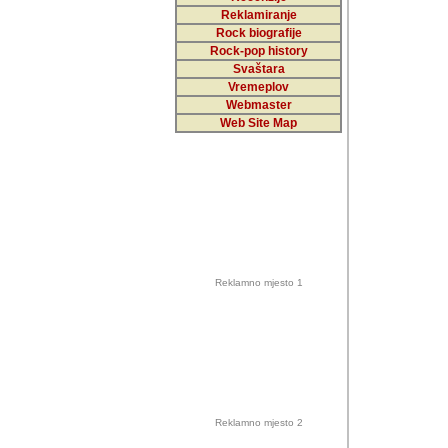
Reklamiranje
Rock biografije
Autor: Dragutin Matoše
Rock-pop history
Barikada (INT)
Svaštara
Vremeplov
Webmaster
Web Site Map
Autor: Dragutin Matoše
Barikada (INT)
odrednice: ex YU pros
Njegovi prilozi su je
Reklamno mjesto 1
posjetiteljima ovog we
Autor: Dragutin Matoše
Barikada (INT) 
Barikada - Diskog
prostor). Te pril
(Bar, MNE), Tomica Ra
citaju.
Reklamno mjesto 2
Autor: Dragutin Matoše