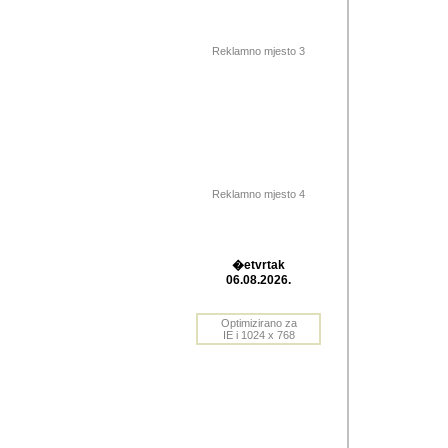
Barikada (INT) 
Barikada - In
saznavao sam
Reklamno mjesto 3
priloge dali 
Horvat Horvi 
Autor: Dragutin Matoše
Barikada (INT) 
(Velika Ludina, HR). N
Reklamno mjesto 4
Autor: Dragutin Matoše
Barikada (INT)
�etvrtak
06.08.2026.
Autor: Dragutin Matoše
Barikada (INT) 
Optimizirano za
IE i 1024 x 768
Barikada - Po
predstavljanj
najcesce od s
zainteresovani sistemo
Autor: Dragutin Matoše