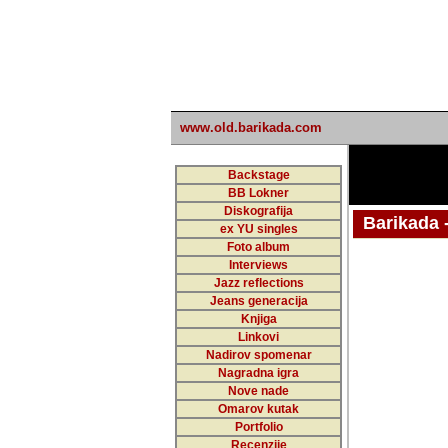
www.old.barikada.com
Backstage
BB Lokner
Diskografija
Barikada - W
ex YU singles
Foto album
Interviews
Jazz reflections
Barikada (INT)
Jeans generacija
Knjiga
Linkovi
Nadirov spomenar
Nagradna igra
Nove nade
Omarov kutak
Portfolio
Recenzije