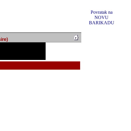
Povratak na
NOVU
BARIKADU
ire)
f Music, odlucio sam
u u kakvom je sada. I u
oljno materijala da ga
 ili su se nekada desile.
e, svjedociti njihovim
me na tom putu pratili
i i visem rejtingu ovog
Reklamno mjesto 5
irma "Leftor", imala
titeljima web portala
og svega ovoga (nemalog)