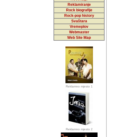
Reklamiranje
Rock biografije
Autor: Dragutin Matoše
Rock-pop history
Barikada (INT)
Svaštara
Vremeplov
Webmaster
Web Site Map
Autor: Dragutin Matoše
Barikada (INT)
odrednice: ex YU pros
Njegovi prilozi su je
Reklamno mjesto 1
posjetiteljima ovog we
Autor: Dragutin Matoše
Barikada (INT) 
Barikada - Diskog
prostor). Te pril
(Bar, MNE), Tomica Ra
citaju.
Reklamno mjesto 2
Autor: Dragutin Matoše