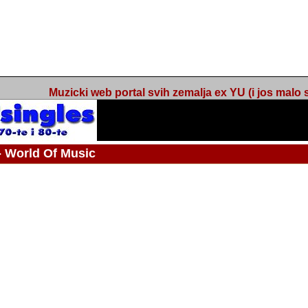
Muzicki web portal svih zemalja ex YU (i jos malo s
orld Of Music
ned
 - Webmaster / urednik
Nakon 74 mjeseca svakodnevnog updatea web portala Barikada - World O
zakljuciti svoj rad. "Zamrzavam" web portal Barikada - World Of Music u stanj
stanju "hibernacije", sa svojih vise od 5,000 podstranica, on vam daje dov
temeljito iscitavate, da istrazujete muzicke vrijednosti kojima smo svi svjedocili
Sretan sam da sam u proteklom periodu imao priliku sretati razne muzicar
uspjesima, prisustvovati raznim muzickim dogadjajima... Sretan sam da su 
mnogi saradnici koji su svojim prilozima (informacijama) doprinosili vrijednost
web portala. Sretan sam da je i moj web hosting provider, tuzlanska f
razumijevanja za moj "hobby". Zahvalan sam i vama, mnogobrojnim posje
Barikada - World Of Music, koji ste ga posjecivali i koji ste bili osnovni razl