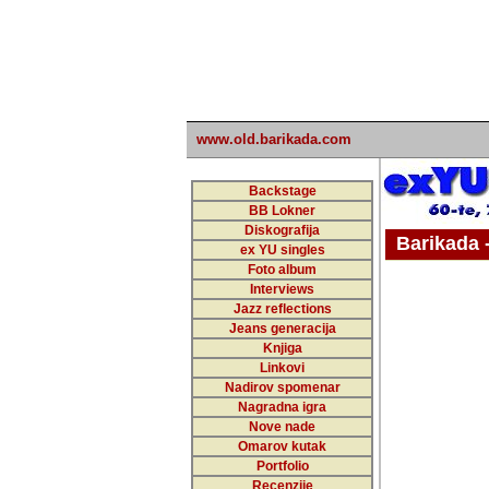
www.old.barikada.com
Backstage
BB Lokner
Diskografija
Barikada - W
ex YU singles
Foto album
undefi
Interviews
Jazz reflections
Barikada (INT)
Jeans generacija
Knjiga
Linkovi
Nadirov spomenar
Nagradna igra
Nove nade
Omarov kutak
Portfolio
Recenzije