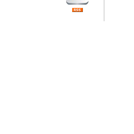
Barikada (INT) 
Rubri
je da
ovog 
zaint
Autor: Dragutin Matoše
Barikada (INT) 
Rubrika Bari
"
Jeans gener
bili komplet
muzicke scene
Autor: Dragutin Matoše
Barikada (INT)
zauvijek napustili.
Autor: Dragutin Matoše
Barikada (INT)