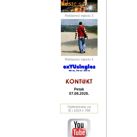
Barikada (INT) 
Barikada - In
saznavao sam
Reklamno mjesto 3
priloge dali 
Horvat Horvi 
Autor: Dragutin Matoše
Barikada (INT) 
(Velika Ludina, HR). N
Reklamno mjesto 4
Autor: Dragutin Matoše
Barikada (INT)
Petak
07.08.2026.
Autor: Dragutin Matoše
Barikada (INT) 
Optimizirano za
IE i 1024 x 768
Barikada - Po
predstavljanj
najcesce od s
zainteresovani sistemo
Autor: Dragutin Matoše