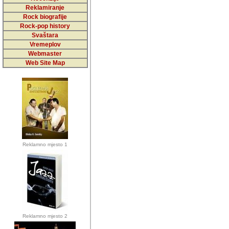
5,000 podstra
Reklamiranje
Rock biografije
da ga temelji
Rock-pop history
vrijednosti kojima smo sv
Svaštara
Vremeplov
Sretan sam da sam u protek
Webmaster
muzicare, svjedociti njih
Web Site Map
muzickim dogadjajima... Sr
mnogi saradnici koji su
doprinosili vrijednosti i v
sam da je i moj web hostin
imala razumijevanja za 
Reklamno mjesto 1
mnogobrojnim posjetitelj
Music, koji ste ga posjeciv
ovoga (nemalog) rada. Hva
Autor: Dragutin Matoševic,
Barikada (INT) - Backstage
Reklamno mjesto 2
Barikada -