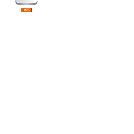
jedan od rijetkih koji je n
Njegovi prilozi su jedan od
i ponosan sam da je svoj
posjetiteljima ovog web por
Autor: Dragutin Matoševic,
Barikada (INT) - Diskografija
Barikada - Diskografija
muzicki albumi izdati u Reg
prostor). Te priloge su n
(Zagreb, HR), Milan B. Po
(Bar, MNE), Tomica Racic 
(Velika Ludina, HR)... Nj
citaju.
Autor: Dragutin Matoševic,
Barikada (INT) - Interviews