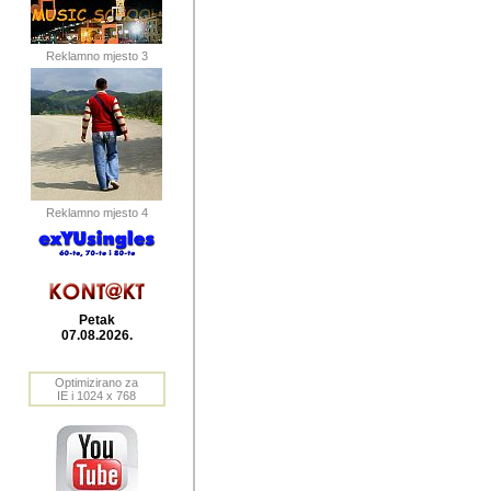
publikovan
dogadjanja
Reklamno mjesto 3
2004. do 2010. godine. Te i
Horvat Horvi (Zagreb, HR)
Šaric (Vinkovci, HR), Vas
Bane Lokner (Zemun, SRB)
imena, mnogima dobro zna
Reklamno mjesto 4
njihove izvjestaje.
Autor: Dragutin Matoševic,
Barikada (INT) - BB Lokner
Petak
Veliko i res
07.08.2026.
Srbije (pa i
Optimizirano za
jedan od angazovanijih s
IE i 1024 x 768
nebrojene recenzije muzic
Njegovi prilozi su razvr
odrednice: ex YU prostor,