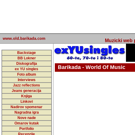
www.old.barikada.com
Muzicki web p
Backstage
BB Lokner
Diskografija
Barikada - World Of Music
ex YU singles
Foto album
undefined
Interviews
Jazz reflections
Barikada (INT) - Webmaster / urednik
Jeans generacija
Nakon 74 mj
Knjiga
Linkovi
portala Bari
Nadirov spomenar
zakljuciti 
Nagradna igra
Nove nade
Barikada - W
Omarov kutak
sada. I u sta
Portfolio
Recenzije