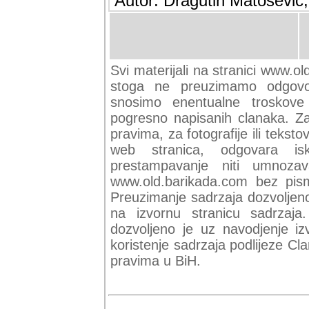
Autor: Dragutin Matoševic,
Svi materijali na stranici www.ol
stoga ne preuzimamo odgovor
snosimo enentualne troskove (
pogresno napisanih clanaka. Za 
pravima, za fotografije ili teksto
web stranica, odgovara isk
prestampavanje niti umnozav
www.old.barikada.com bez pism
Preuzimanje sadrzaja dozvoljeno
na izvornu stranicu sadrzaja
dozvoljeno je uz navodjenje iz
koristenje sadrzaja podlijeze C
pravima u BiH.