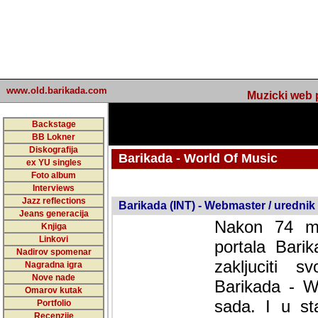
www.old.barikada.com
Muzicki web p
Backstage
BB Lokner
Diskografija
Barikada - World Of Music
ex YU singles
Foto album
undefined
Interviews
Jazz reflections
Barikada (INT) - Webmaster / urednik
Jeans generacija
Nakon 74 mj
Knjiga
Linkovi
portala Bari
Nadirov spomenar
zakljuciti 
Nagradna igra
Nove nade
Barikada - W
Omarov kutak
sada. I u sta
Portfolio
Recenzije