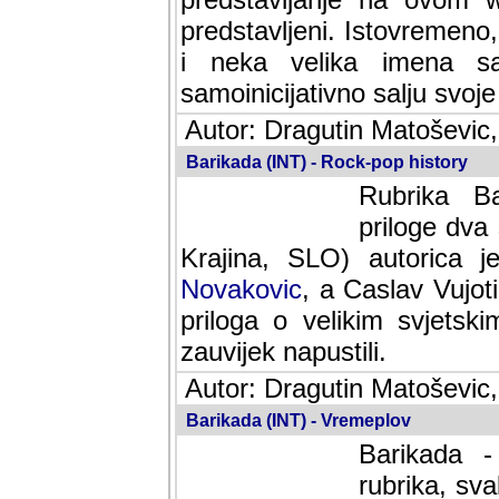
predstavljeni. Istovremen
i neka velika imena s
samoinicijativno salju svoje
Autor: Dragutin Matoševic,
Barikada (INT) - Rock-pop history
Rubrika Bari
dva saradnik
SLO) autorica je velikog s
Caslav Vujotic (Podgorica
velikim svjetskim umjetni
napustili.
Autor: Dragutin Matoševic,
Barikada (INT) - Vremeplov
Barikada -
rubrika, sva