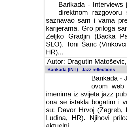
Barikada - Interviews 
direktnom razgovoru 
saznavao sam i vama pren
karijerama. Gro priloga sa
Zeljko Gradjin (Backa Pal
SLO), Toni Šaric (Vinkovci
HR)...
Autor: Dragutin Matoševic,
Barikada (INT) - Jazz reflections
Barikada - J
ovom web po
imenima iz svijeta jazz pub
ona se istakla bogatim i v
su: Davor Hrvoj (Zagreb, 
Ludina, HR). Njihovi pril
aktuelni.