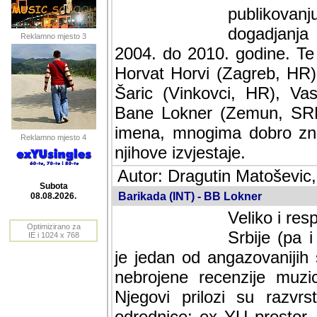
publikovan
dogadjanja
Reklamno mjesto 3
2004. do 2010. godine. Te i
Horvat Horvi (Zagreb, HR)
Šaric (Vinkovci, HR), Vas
Bane Lokner (Zemun, SRB)
imena, mnogima dobro zna
Reklamno mjesto 4
njihove izvjestaje.
Autor: Dragutin Matoševic,
Barikada (INT) - BB Lokner
Subota
Veliko i res
08.08.2026.
Srbije (pa i
Optimizirano za
jedan od angazovanijih s
IE i 1024 x 768
nebrojene recenzije muzic
Njegovi prilozi su razvr
odrednice: ex YU prostor,