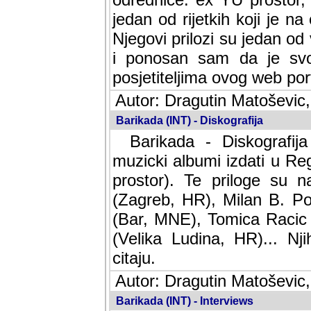
jedan od rijetkih koji je n
Njegovi prilozi su jedan od
i ponosan sam da je svoj
posjetiteljima ovog web por
Autor: Dragutin Matoševic,
Barikada (INT) - Diskografija
Barikada - Diskografija
muzicki albumi izdati u Reg
prostor). Te priloge su n
(Zagreb, HR), Milan B. Po
(Bar, MNE), Tomica Racic 
(Velika Ludina, HR)... Nj
citaju.
Autor: Dragutin Matoševic,
Barikada (INT) - Interviews