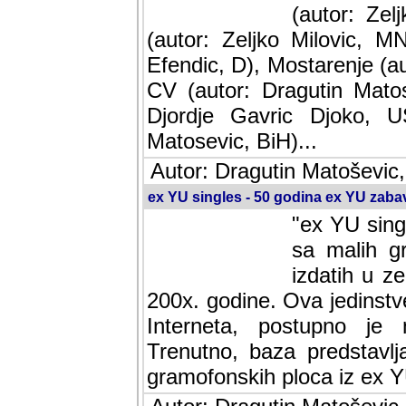
(autor: Ze
(autor: Zeljko Milovic, M
Efendic, D), Mostarenje (a
CV (autor: Dragutin Matos
Djordje Gavric Djoko, US
Matosevic, BiH)...
Autor: Dragutin Matoševic,
ex YU singles - 50 godina ex YU zab
"ex YU sing
sa malih g
izdatih u z
200x. godine. Ova jedinst
Interneta, postupno je nast
baza predstavlja informaci
ploca iz ex YU.