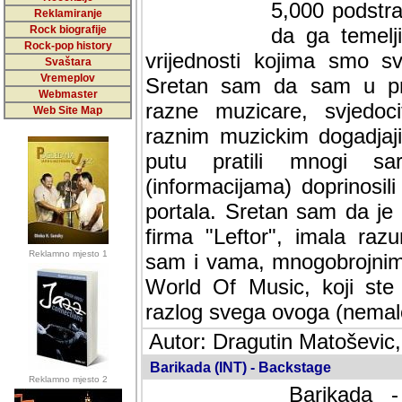
5,000 podstra
Reklamiranje
Rock biografije
da ga temelji
Rock-pop history
vrijednosti kojima smo sv
Svaštara
Vremeplov
Sretan sam da sam u protek
Webmaster
muzicare, svjedociti njih
Web Site Map
muzickim dogadjajima... Sr
mnogi saradnici koji su
doprinosili vrijednosti i v
sam da je i moj web hostin
imala razumijevanja za 
Reklamno mjesto 1
mnogobrojnim posjetitelj
Music, koji ste ga posjeciv
ovoga (nemalog) rada. Hva
Autor: Dragutin Matoševic,
Barikada (INT) - Backstage
Reklamno mjesto 2
Barikada -