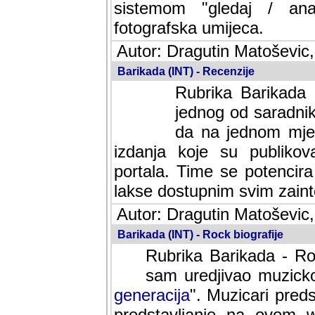
sistemom "gledaj / anal
fotografska umijeca.
Autor: Dragutin Matoševic,
Barikada (INT) - Recenzije
Rubrika Barikada -
jednog od saradnika
da na jednom mjes
izdanja koje su publik
portala. Time se potencira 
lakse dostupnim svim zain
Autor: Dragutin Matoševic,
Barikada (INT) - Rock biografije
Rubrika Barikada - Roc
sam uredjivao muzicko-
generacija
". Muzicari predst
predstavljanje na ovom w