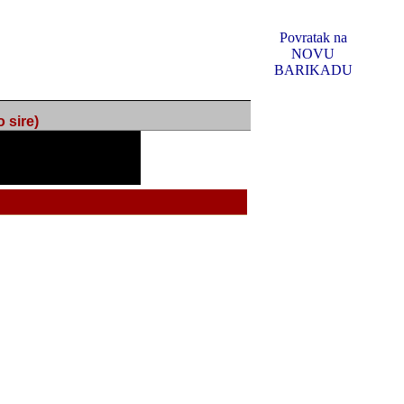
Povratak na
NOVU
BARIKADU
ire)
f Music, odlucio sam
u u kakvom je sada. I u
oljno materijala da ga
 ili su se nekada desile.
e, svjedociti njihovim
me na tom putu pratili
i i visem rejtingu ovog
Reklamno mjesto 5
irma "Leftor", imala
titeljima web portala
og svega ovoga (nemalog)