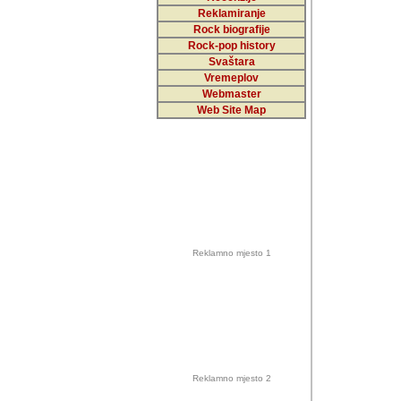
Reklamiranje
Rock biografije
Autor: Dragutin Matoše
Rock-pop history
Barikada (INT)
Svaštara
Vremeplov
Webmaster
Web Site Map
Autor: Dragutin Matoše
Barikada (INT)
odrednice: ex YU pros
Njegovi prilozi su je
Reklamno mjesto 1
posjetiteljima ovog we
Autor: Dragutin Matoše
Barikada (INT) 
Barikada - Diskog
prostor). Te pril
(Bar, MNE), Tomica Ra
citaju.
Reklamno mjesto 2
Autor: Dragutin Matoše