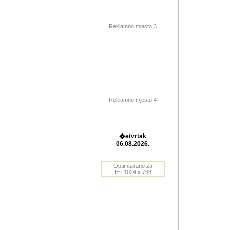
Barikada (INT) 
Barikada - In
saznavao sam
Reklamno mjesto 3
priloge dali 
Horvat Horvi 
Autor: Dragutin Matoše
Barikada (INT) 
(Velika Ludina, HR). N
Reklamno mjesto 4
Autor: Dragutin Matoše
Barikada (INT)
�etvrtak
06.08.2026.
Autor: Dragutin Matoše
Barikada (INT) 
Optimizirano za
IE i 1024 x 768
Barikada - Po
predstavljanj
najcesce od s
zainteresovani sistemo
Autor: Dragutin Matoše