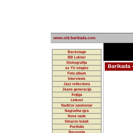
www.old.barikada.com
Backstage
BB Lokner
Diskografija
Barikada - W
ex YU singles
Foto album
Interviews
Jazz reflections
Barikada (INT)
Jeans generacija
Knjiga
Linkovi
Nadirov spomenar
Nagradna igra
Nove nade
Omarov kutak
Portfolio
Recenzije