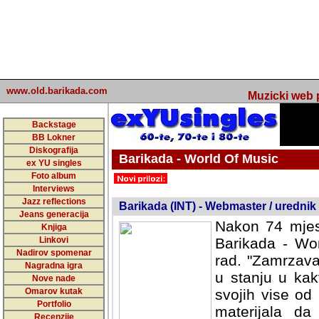
www.old.barikada.com
Muzicki web p
Backstage
BB Lokner
Diskografija
Barikada - World Of Music
ex YU singles
Foto album
undefined
Interviews
Jazz reflections
Barikada (INT) - Webmaster / urednik
Jeans generacija
Nakon 74 mjes
Knjiga
Linkovi
Barikada - Wor
Nadirov spomenar
rad. "Zamrzava
Nagradna igra
u stanju u kak
Nove nade
Omarov kutak
svojih vise od
Portfolio
materijala da 
Recenzije