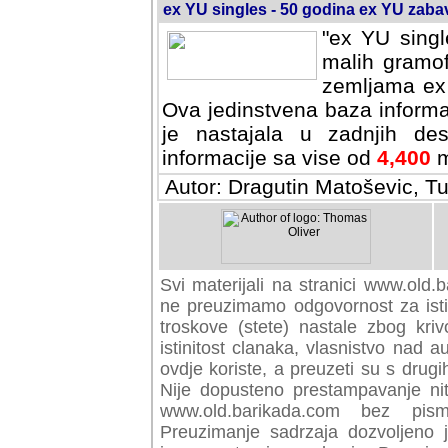
ex YU singles - 50 godina ex YU zab
"ex YU singl
malih gramof
zemljama ex 
Ova jedinstvena baza informa
je nastajala u zadnjih des
informacije sa vise od
4,400
m
Autor: Dragutin Matoševic, Tu
Svi materijali na stranici www.old.b
preuzimamo odgovornost za istini
troskove (stete) nastale zbog kriv
istinitost clanaka, vlasnistvo nad au
ovdje koriste, a preuzeti su s drugi
Nije dopusteno prestampavanje nit
www.old.barikada.com bez pism
Preuzimanje sadrzaja dozvoljeno 