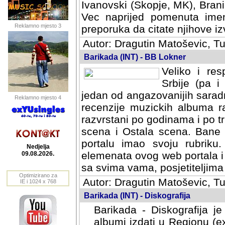
Ivanovski (Skopje, MK), Bran
Vec naprijed pomenuta ime
Reklamno mjesto 3
preporuka da citate njihove izv
Autor: Dragutin Matoševic, Tu
Barikada (INT) - BB Lokner
Veliko i res
Srbije (pa i
jedan od angazovanijih sarad
Reklamno mjesto 4
recenzije muzickih albuma ra
razvrstani po godinama i po t
scena i Ostala scena. Bane 
portalu imao svoju rubriku.
Nedjelja
elemenata ovog web portala i 
09.08.2026.
sa svima vama, posjetiteljima
Optimizirano za
Autor: Dragutin Matoševic, Tu
IE i 1024 x 768
Barikada (INT) - Diskografija
Barikada - Diskografija je
albumi izdati u Regionu (ex 