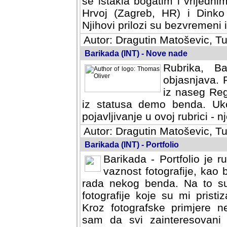
se istakla bogatim i vrijedni
Hrvoj (Zagreb, HR) i Dinko
Njihovi prilozi su bezvremeni i
Autor: Dragutin Matoševic, Tu
Barikada (INT) - Nove nade
Rubrika, B
objasnjava. 
iz naseg Reg
iz statusa demo benda. Uko
pojavljivanje u ovoj rubrici - nj
Autor: Dragutin Matoševic, Tu
Barikada (INT) - Portfolio
Barikada - Portfolio je 
vaznost fotografije, kao
rada nekog benda. Na to su 
fotografije koje su mi pristiz
fotografske primjere nekolik
svi zainteresovani sistemom "