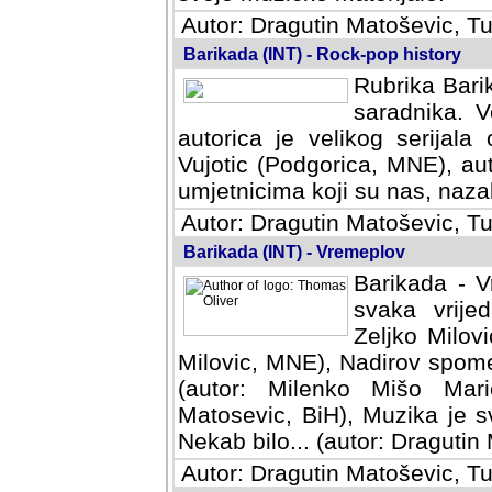
Autor: Dragutin Matoševic, Tu
Barikada (INT) - Rock-pop history
Rubrika Barik
saradnika. V
autorica je velikog serijal
Vujotic (Podgorica, MNE), aut
umjetnicima koji su nas, nazalo
Autor: Dragutin Matoševic, Tu
Barikada (INT) - Vremeplov
Barikada - V
svaka vrijedna
Milovic, MNE)
MNE), Nadirov spomenar (auto
Milenko Mišo Maric, UK), Muz
Muzika je svirala (autor: D
(autor: Dragutin Matosevic, BiH
Autor: Dragutin Matoševic, Tu