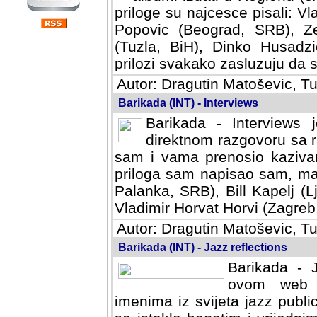
priloge su najcesce pisali: Vl
Popovic (Beograd, SRB), Ze
(Tuzla, BiH), Dinko Husadzi
prilozi svakako zasluzuju da se
Autor: Dragutin Matoševic, Tu
Barikada (INT) - Interviews
Barikada - Interviews 
direktnom razgovoru sa r
sam i vama prenosio kazivan
priloga sam napisao sam, mad
Palanka, SRB), Bill Kapelj (L
Vladimir Horvat Horvi (Zagreb,
Autor: Dragutin Matoševic, Tu
Barikada (INT) - Jazz reflections
Barikada - J
ovom web po
imenima iz svijeta jazz publi