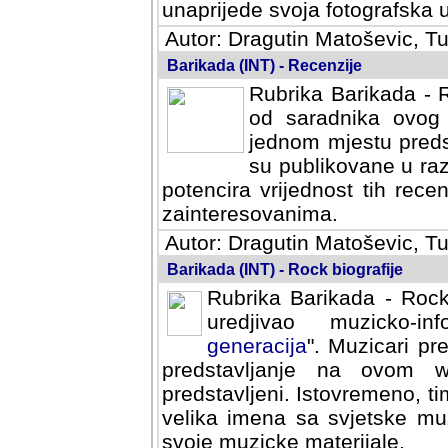
svoja fotografska umijeca.
Autor: Dragutin Matoševic, Tu
Barikada (INT) - Recenzije
Rubrika Barikada - R
od saradnika ovog 
jednom mjestu predst
su publikovane u ra
potencira vrijednost tih rece
zainteresovanima.
Autor: Dragutin Matoševic, Tu
Barikada (INT) - Rock biografije
Rubrika Barikada - Rock
uredjivao muzicko-informa
Muzicari predstavljeni u to
na ovom web portalu cime
Istovremeno, tim nacinom ra
sa svjetske muzicke scene da
materijale.