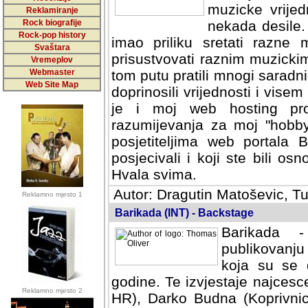
muzicke vrijed
Reklamiranje
Rock biografije
nekada desile
Rock-pop history
imao priliku sretati razne 
Svaštara
prisustvovati raznim muzick
Vremeplov
Webmaster
tom putu pratili mnogi saradni
Web Site Map
doprinosili vrijednosti i vise
je i moj web hosting prov
razumijevanja za moj "hobb
posjetiteljima web portala 
posjecivali i koji ste bili o
Hvala svima.
Autor: Dragutin Matoševic, Tu
Reklamno mjesto 1
Barikada (INT) - Backstage
Barikada -
publikovanju
koja su se 
godine. Te izvjestaje najcesce
Reklamno mjesto 2
HR), Darko Budna (Koprivnic