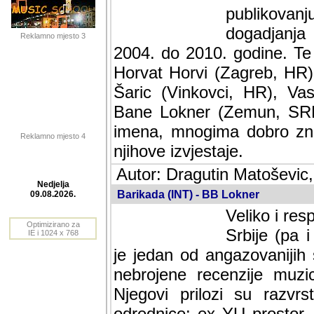
publikovan
dogadjanja
Reklamno mjesto 3
2004. do 2010. godine. Te i
Horvat Horvi (Zagreb, HR)
Šaric (Vinkovci, HR), Vas
Bane Lokner (Zemun, SRB)
imena, mnogima dobro zna
Reklamno mjesto 4
njihove izvjestaje.
Autor: Dragutin Matoševic,
Barikada (INT) - BB Lokner
Nedjelja
Veliko i res
09.08.2026.
Srbije (pa i
Optimizirano za
jedan od angazovanijih s
IE i 1024 x 768
nebrojene recenzije muzic
Njegovi prilozi su razvr
odrednice: ex YU prostor,