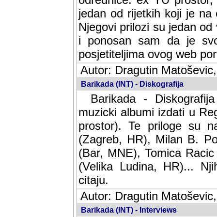
jedan od rijetkih koji je n
Njegovi prilozi su jedan od
i ponosan sam da je svoj
posjetiteljima ovog web por
Autor: Dragutin Matoševic,
Barikada (INT) - Diskografija
Barikada - Diskografija
muzicki albumi izdati u Reg
prostor). Te priloge su n
(Zagreb, HR), Milan B. Po
(Bar, MNE), Tomica Racic 
(Velika Ludina, HR)... Nj
citaju.
Autor: Dragutin Matoševic,
Barikada (INT) - Interviews