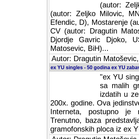
(autor: Ze
(autor: Zeljko Milovic, M
Efendic, D), Mostarenje (a
CV (autor: Dragutin Matos
Djordje Gavric Djoko, US
Matosevic, BiH)...
Autor: Dragutin Matoševic,
ex YU singles - 50 godina ex YU zab
"ex YU sing
sa malih g
izdatih u z
200x. godine. Ova jedinst
Interneta, postupno je nast
baza predstavlja informaci
ploca iz ex YU.