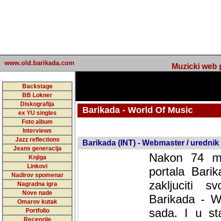
www.old.barikada.com
Muzicki web p
Backstage
BB Lokner
Diskografija
Barikada - World Of Music
ex YU singles
Foto album
undefined
Interviews
Jazz reflections
Barikada (INT) - Webmaster / urednik
Jeans generacija
Nakon 74 mj
Knjiga
Linkovi
portala Bari
Nadirov spomenar
zakljuciti 
Nagradna igra
Nove nade
Barikada - W
Omarov kutak
sada. I u sta
Portfolio
Recenzije