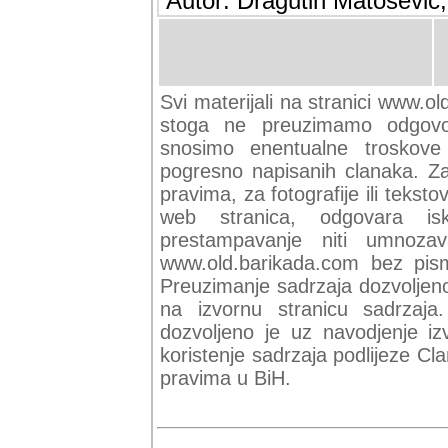
Autor: Dragutin Matoševic,
Svi materijali na stranici www.ol
stoga ne preuzimamo odgovor
snosimo enentualne troskove (
pogresno napisanih clanaka. Za 
pravima, za fotografije ili teksto
web stranica, odgovara isk
prestampavanje niti umnozav
www.old.barikada.com bez pism
Preuzimanje sadrzaja dozvoljeno
na izvornu stranicu sadrzaja
dozvoljeno je uz navodjenje iz
koristenje sadrzaja podlijeze C
pravima u BiH.