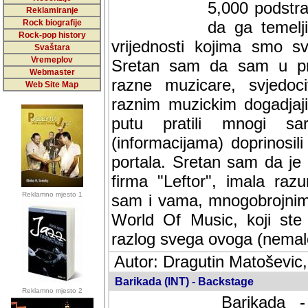
5,000 podstra
Reklamiranje
Rock biografije
da ga temelji
Rock-pop history
vrijednosti kojima smo sv
Svaštara
Vremeplov
Sretan sam da sam u protek
Webmaster
muzicare, svjedociti njih
Web Site Map
muzickim dogadjajima... Sr
mnogi saradnici koji su
doprinosili vrijednosti i v
sam da je i moj web hostin
imala razumijevanja za 
Reklamno mjesto 1
mnogobrojnim posjetitelj
Music, koji ste ga posjeciv
ovoga (nemalog) rada. Hva
Autor: Dragutin Matoševic,
Barikada (INT) - Backstage
Reklamno mjesto 2
Barikada -