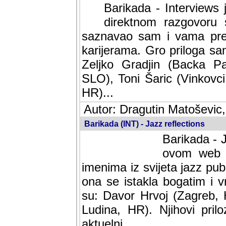
Barikada - Interviews 
direktnom razgovoru 
saznavao sam i vama pren
karijerama. Gro priloga sa
Zeljko Gradjin (Backa Pal
SLO), Toni Šaric (Vinkovci
HR)...
Autor: Dragutin Matoševic,
Barikada (INT) - Jazz reflections
Barikada - J
ovom web po
imenima iz svijeta jazz pub
ona se istakla bogatim i v
su: Davor Hrvoj (Zagreb, 
Ludina, HR). Njihovi pril
aktuelni.