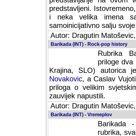
predstavljeni. Istovremen
i neka velika imena s
samoinicijativno salju svoje
Autor: Dragutin Matoševic,
Barikada (INT) - Rock-pop history
Rubrika Bari
dva saradnik
SLO) autorica je velikog s
Caslav Vujotic (Podgorica
velikim svjetskim umjetni
napustili.
Autor: Dragutin Matoševic,
Barikada (INT) - Vremeplov
Barikada -
rubrika, sva