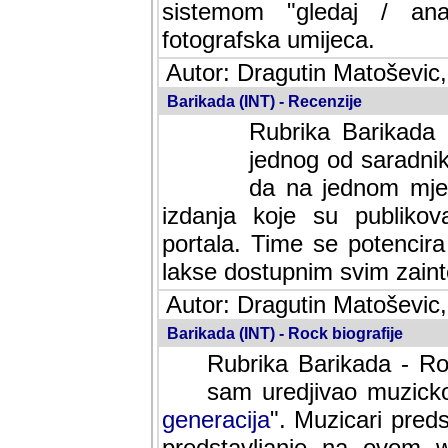
sistemom "gledaj / anal
fotografska umijeca.
Autor: Dragutin Matoševic,
Barikada (INT) - Recenzije
Rubrika Barikada -
jednog od saradnika
da na jednom mjes
izdanja koje su publik
portala. Time se potencira 
lakse dostupnim svim zain
Autor: Dragutin Matoševic,
Barikada (INT) - Rock biografije
Rubrika Barikada - Roc
sam uredjivao muzicko-
generacija
". Muzicari predst
predstavljanje na ovom w