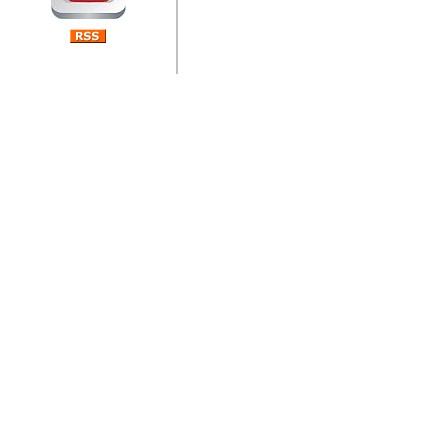
jedan od rijetkih koji je n
Njegovi prilozi su jedan od
i ponosan sam da je svoj
posjetiteljima ovog web por
Autor: Dragutin Matoševic,
Barikada (INT) - Diskografija
Barikada - Diskografija
muzicki albumi izdati u Reg
prostor). Te priloge su n
(Zagreb, HR), Milan B. Po
(Bar, MNE), Tomica Racic 
(Velika Ludina, HR)... Nj
citaju.
Autor: Dragutin Matoševic,
Barikada (INT) - Interviews