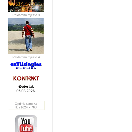
publikovan
dogadjanja
Reklamno mjesto 3
2004. do 2010. godine. Te i
Horvat Horvi (Zagreb, HR)
Šaric (Vinkovci, HR), Vas
Bane Lokner (Zemun, SRB)
imena, mnogima dobro zna
Reklamno mjesto 4
njihove izvjestaje.
Autor: Dragutin Matoševic,
Barikada (INT) - BB Lokner
�etvrtak
Veliko i res
06.08.2026.
Srbije (pa i
Optimizirano za
jedan od angazovanijih s
IE i 1024 x 768
nebrojene recenzije muzic
Njegovi prilozi su razvr
odrednice: ex YU prostor,