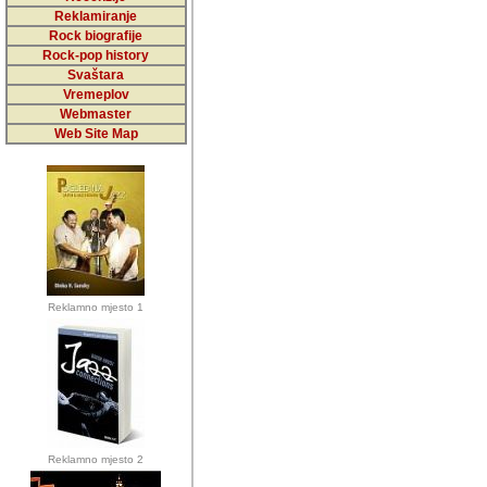
5,000 podstra
Reklamiranje
Rock biografije
da ga temelji
Rock-pop history
vrijednosti kojima smo sv
Svaštara
Vremeplov
Sretan sam da sam u protek
Webmaster
muzicare, svjedociti njih
Web Site Map
muzickim dogadjajima... Sr
mnogi saradnici koji su
doprinosili vrijednosti i v
sam da je i moj web hostin
imala razumijevanja za 
Reklamno mjesto 1
mnogobrojnim posjetitelj
Music, koji ste ga posjeciv
ovoga (nemalog) rada. Hva
Autor: Dragutin Matoševic,
Barikada (INT) - Backstage
Reklamno mjesto 2
Barikada -