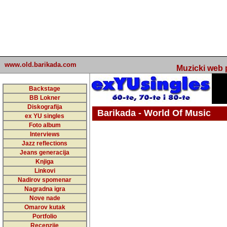
www.old.barikada.com
Muzicki web p
Backstage
BB Lokner
Diskografija
Barikada - World Of Music
ex YU singles
Foto album
undefined
Interviews
Jazz reflections
Barikada (INT) - Webmaster / urednik
Jeans generacija
Nakon 74 mj
Knjiga
Linkovi
portala Bari
Nadirov spomenar
zakljuciti 
Nagradna igra
Nove nade
Barikada - W
Omarov kutak
sada. I u sta
Portfolio
Recenzije