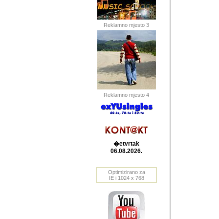
Barikada (INT) 
Barikada - In
saznavao sam
Reklamno mjesto 3
priloge dali 
Horvat Horvi 
Autor: Dragutin Matoše
Barikada (INT) 
(Velika Ludina, HR). N
Reklamno mjesto 4
Autor: Dragutin Matoše
Barikada (INT)
�etvrtak
06.08.2026.
Autor: Dragutin Matoše
Barikada (INT) 
Optimizirano za
IE i 1024 x 768
Barikada - Po
predstavljanj
najcesce od s
zainteresovani sistemo
Autor: Dragutin Matoše