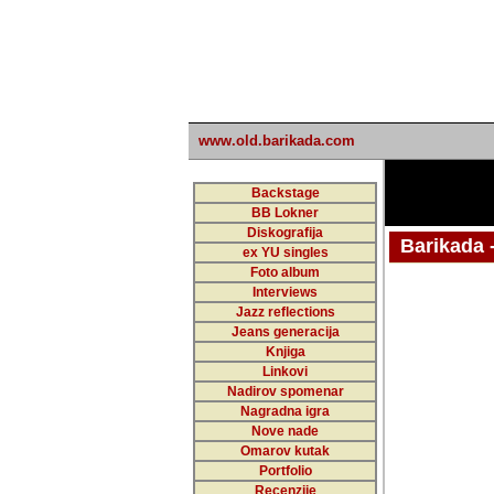
www.old.barikada.com
Backstage
BB Lokner
Diskografija
Barikada - W
ex YU singles
Foto album
Interviews
Jazz reflections
Barikada (INT)
Jeans generacija
Knjiga
Linkovi
Nadirov spomenar
Nagradna igra
Nove nade
Omarov kutak
Portfolio
Recenzije