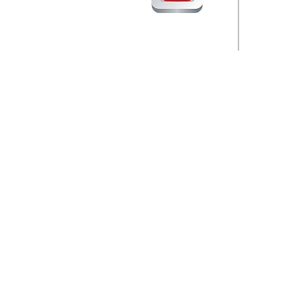
Barikada (INT) 
Rubri
je da
ovog 
zaint
Autor: Dragutin Matoše
Barikada (INT) 
Rubrika Bari
"
Jeans gener
bili komplet
muzicke scene
Autor: Dragutin Matoše
Barikada (INT)
zauvijek napustili.
Autor: Dragutin Matoše
Barikada (INT)