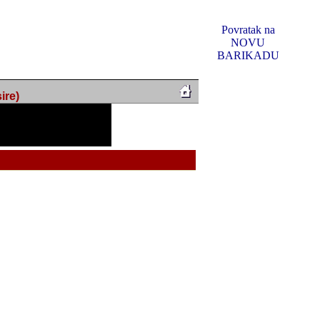
Povratak na
NOVU
BARIKADU
ire)
f Music, odlucio sam
u u kakvom je sada. I u
oljno materijala da ga
 ili su se nekada desile.
e, svjedociti njihovim
me na tom putu pratili
i i visem rejtingu ovog
Reklamno mjesto 5
irma "Leftor", imala
titeljima web portala
og svega ovoga (nemalog)