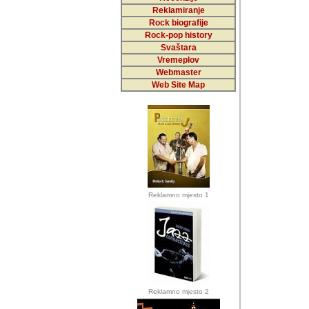
Reklamiranje
Rock biografije
Autor: Dragutin Matoše
Rock-pop history
Barikada (INT)
Svaštara
Vremeplov
Webmaster
Web Site Map
Autor: Dragutin Matoše
Barikada (INT)
odrednice: ex YU pros
Njegovi prilozi su je
Reklamno mjesto 1
posjetiteljima ovog we
Autor: Dragutin Matoše
Barikada (INT) 
Barikada - Diskog
prostor). Te pril
(Bar, MNE), Tomica Ra
citaju.
Reklamno mjesto 2
Autor: Dragutin Matoše