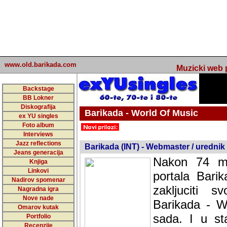
www.old.barikada.com
Muzicki web p
Backstage
BB Lokner
Diskografija
Barikada - World Of Music
ex YU singles
Foto album
undefined
Interviews
Jazz reflections
Barikada (INT) - Webmaster / urednik
Jeans generacija
Nakon 74 mj
Knjiga
Linkovi
portala Bari
Nadirov spomenar
zakljuciti 
Nagradna igra
Nove nade
Barikada - W
Omarov kutak
sada. I u sta
Portfolio
Recenzije