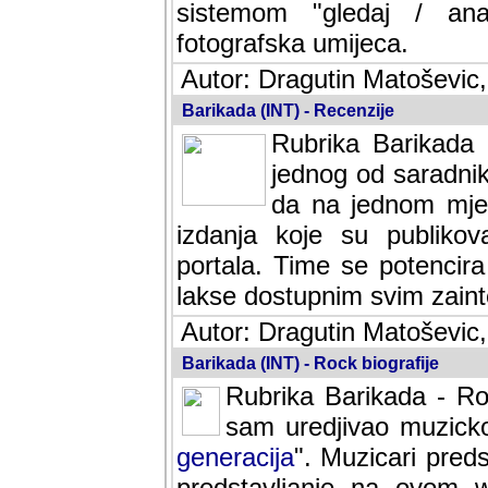
sistemom "gledaj / anal
fotografska umijeca.
Autor: Dragutin Matoševic,
Barikada (INT) - Recenzije
Rubrika Barikada -
jednog od saradnika
da na jednom mjes
izdanja koje su publik
portala. Time se potencira 
lakse dostupnim svim zain
Autor: Dragutin Matoševic,
Barikada (INT) - Rock biografije
Rubrika Barikada - Roc
sam uredjivao muzicko-
generacija
". Muzicari predst
predstavljanje na ovom w