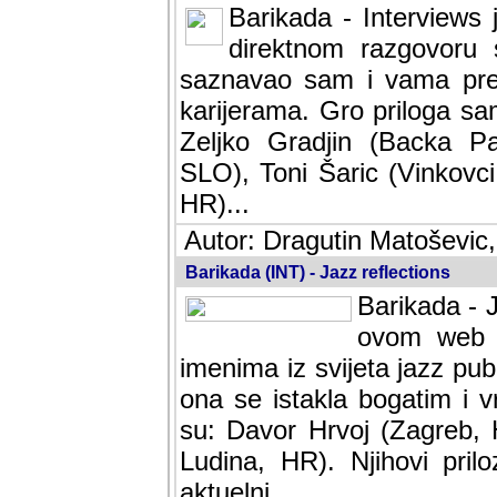
Barikada - Interviews 
direktnom razgovoru 
saznavao sam i vama pren
karijerama. Gro priloga sa
Zeljko Gradjin (Backa Pal
SLO), Toni Šaric (Vinkovci
HR)...
Autor: Dragutin Matoševic,
Barikada (INT) - Jazz reflections
Barikada - J
ovom web po
imenima iz svijeta jazz pub
ona se istakla bogatim i v
su: Davor Hrvoj (Zagreb, 
Ludina, HR). Njihovi pril
aktuelni.