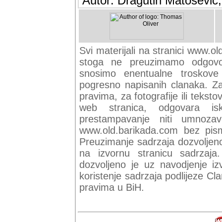
Autor: Dragutin Matoševic,
Svi materijali na stranici www.ol
stoga ne preuzimamo odgovor
snosimo enentualne troskove (
pogresno napisanih clanaka. Za 
pravima, za fotografije ili teksto
web stranica, odgovara isk
prestampavanje niti umnozav
www.old.barikada.com bez pism
Preuzimanje sadrzaja dozvoljeno
na izvornu stranicu sadrzaja
dozvoljeno je uz navodjenje iz
koristenje sadrzaja podlijeze C
pravima u BiH.