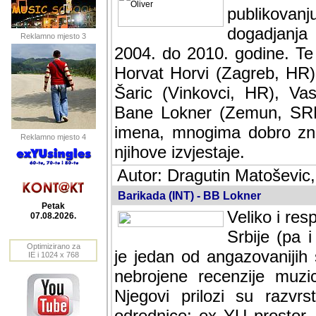
publikovan
dogadjanja
Reklamno mjesto 3
2004. do 2010. godine. Te i
Horvat Horvi (Zagreb, HR)
Šaric (Vinkovci, HR), Vas
Bane Lokner (Zemun, SRB)
imena, mnogima dobro zna
Reklamno mjesto 4
njihove izvjestaje.
Autor: Dragutin Matoševic,
Barikada (INT) - BB Lokner
Petak
Veliko i res
07.08.2026.
Srbije (pa i
Optimizirano za
jedan od angazovanijih s
IE i 1024 x 768
nebrojene recenzije muzic
Njegovi prilozi su razvr
odrednice: ex YU prostor,