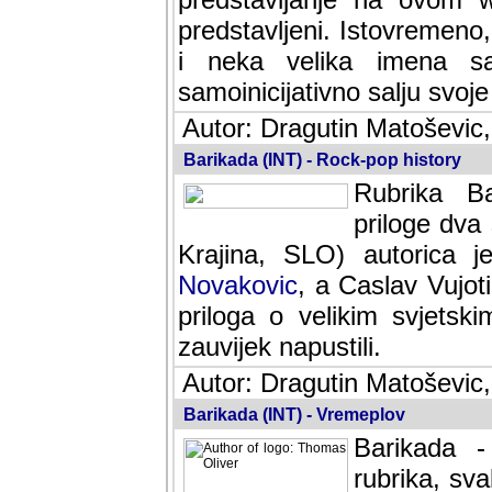
predstavljeni. Istovremen
i neka velika imena s
samoinicijativno salju svoje
Autor: Dragutin Matoševic,
Barikada (INT) - Rock-pop history
Rubrika Bari
dva saradnik
SLO) autorica je velikog s
Caslav Vujotic (Podgorica
velikim svjetskim umjetni
napustili.
Autor: Dragutin Matoševic,
Barikada (INT) - Vremeplov
Barikada -
rubrika, sva