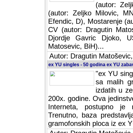
(autor: Ze
(autor: Zeljko Milovic, M
Efendic, D), Mostarenje (a
CV (autor: Dragutin Matos
Djordje Gavric Djoko, US
Matosevic, BiH)...
Autor: Dragutin Matoševic,
ex YU singles - 50 godina ex YU zab
"ex YU sing
sa malih g
izdatih u z
200x. godine. Ova jedinst
Interneta, postupno je nast
baza predstavlja informaci
ploca iz ex YU.