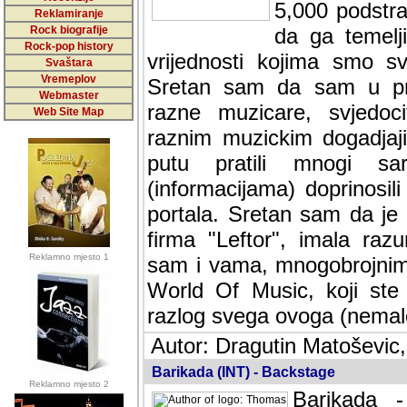
5,000 podstra
Reklamiranje
Rock biografije
da ga temelji
Rock-pop history
vrijednosti kojima smo sv
Svaštara
Vremeplov
Sretan sam da sam u protek
Webmaster
muzicare, svjedociti njih
Web Site Map
muzickim dogadjajima... Sr
mnogi saradnici koji su
doprinosili vrijednosti i v
sam da je i moj web hostin
imala razumijevanja za 
Reklamno mjesto 1
mnogobrojnim posjetitelj
Music, koji ste ga posjeciv
ovoga (nemalog) rada. Hva
Autor: Dragutin Matoševic,
Barikada (INT) - Backstage
Reklamno mjesto 2
Barikada -