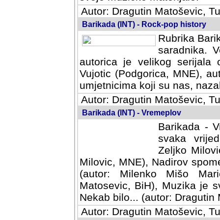
Autor: Dragutin Matoševic, Tu
Barikada (INT) - Rock-pop history
Rubrika Barik
saradnika. V
autorica je velikog serijal
Vujotic (Podgorica, MNE), aut
umjetnicima koji su nas, nazalo
Autor: Dragutin Matoševic, Tu
Barikada (INT) - Vremeplov
Barikada - V
svaka vrijedna
Milovic, MNE)
MNE), Nadirov spomenar (auto
Milenko Mišo Maric, UK), Muz
Muzika je svirala (autor: D
(autor: Dragutin Matosevic, BiH
Autor: Dragutin Matoševic, Tu