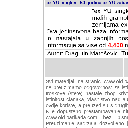
ex YU singles - 50 godina ex YU zab
"ex YU singl
malih gramof
zemljama ex 
Ova jedinstvena baza informa
je nastajala u zadnjih des
informacije sa vise od
4,400
m
Autor: Dragutin Matoševic, Tu
Svi materijali na stranici www.old.b
preuzimamo odgovornost za istini
troskove (stete) nastale zbog kriv
istinitost clanaka, vlasnistvo nad au
ovdje koriste, a preuzeti su s drugi
Nije dopusteno prestampavanje nit
www.old.barikada.com bez pism
Preuzimanje sadrzaja dozvoljeno 