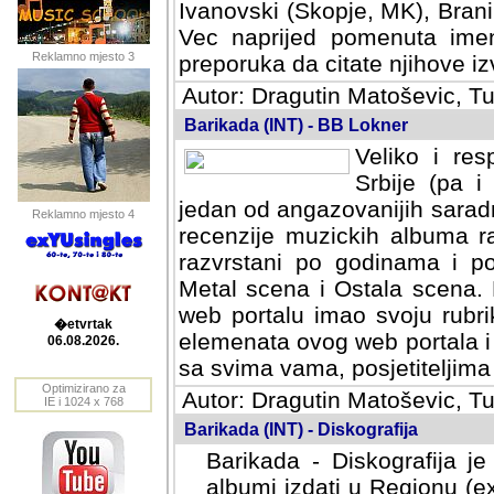
Ivanovski (Skopje, MK), Bran
Vec naprijed pomenuta ime
Reklamno mjesto 3
preporuka da citate njihove izv
Autor: Dragutin Matoševic, Tu
Barikada (INT) - BB Lokner
Veliko i res
Srbije (pa i
jedan od angazovanijih sarad
Reklamno mjesto 4
recenzije muzickih albuma ra
razvrstani po godinama i po t
scena i Ostala scena. Bane 
portalu imao svoju rubriku.
�etvrtak
elemenata ovog web portala i 
06.08.2026.
sa svima vama, posjetiteljima
Optimizirano za
Autor: Dragutin Matoševic, Tu
IE i 1024 x 768
Barikada (INT) - Diskografija
Barikada - Diskografija je
albumi izdati u Regionu (ex 