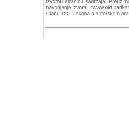
izvornu stranicu sadrzaja. Preuzim
navodjenje izvora - "www.old.barika
Clanu 120. Zakona o autorskom prav
© Copyr