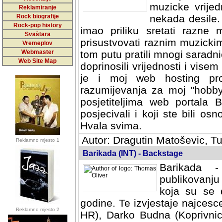
muzicke vrijed
Reklamiranje
Rock biografije
nekada desile
Rock-pop history
imao priliku sretati razne 
Svaštara
prisustvovati raznim muzick
Vremeplov
Webmaster
tom putu pratili mnogi saradni
Web Site Map
doprinosili vrijednosti i vise
je i moj web hosting prov
razumijevanja za moj "hobb
posjetiteljima web portala 
posjecivali i koji ste bili o
Hvala svima.
Autor: Dragutin Matoševic, Tu
Reklamno mjesto 1
Barikada (INT) - Backstage
Barikada -
publikovanju
koja su se 
godine. Te izvjestaje najcesce
Reklamno mjesto 2
HR), Darko Budna (Koprivnic