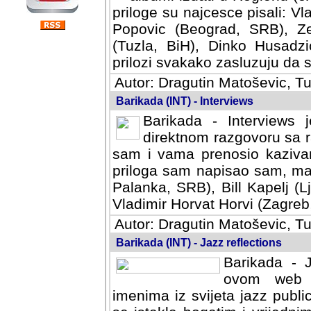
priloge su najcesce pisali: Vl
Popovic (Beograd, SRB), Ze
(Tuzla, BiH), Dinko Husadzi
prilozi svakako zasluzuju da se
Autor: Dragutin Matoševic, Tu
Barikada (INT) - Interviews
Barikada - Interviews 
direktnom razgovoru sa r
sam i vama prenosio kazivan
priloga sam napisao sam, mad
Palanka, SRB), Bill Kapelj (L
Vladimir Horvat Horvi (Zagreb,
Autor: Dragutin Matoševic, Tu
Barikada (INT) - Jazz reflections
Barikada - J
ovom web po
imenima iz svijeta jazz publi