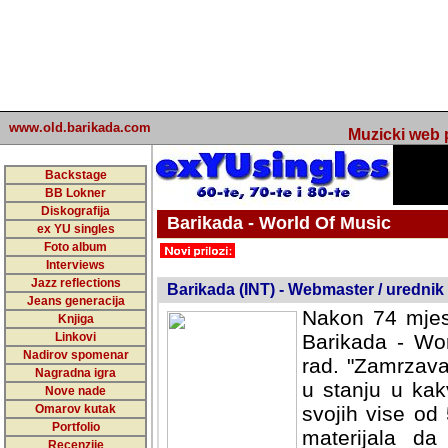
www.old.barikada.com
Muzicki web p
Backstage
BB Lokner
Diskografija
Barikada - World Of Music
ex YU singles
Foto album
undefined
Interviews
Jazz reflections
Barikada (INT) - Webmaster / urednik
Jeans generacija
Nakon 74 mjes
Knjiga
Linkovi
Barikada - Wor
Nadirov spomenar
rad. "Zamrzava
Nagradna igra
u stanju u kak
Nove nade
Omarov kutak
svojih vise od
Portfolio
materijala da 
Recenzije