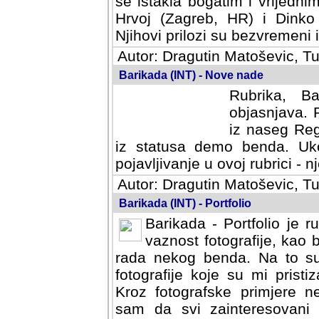
se istakla bogatim i vrijedni
Hrvoj (Zagreb, HR) i Dinko
Njihovi prilozi su bezvremeni i
Autor: Dragutin Matoševic, Tu
Barikada (INT) - Nove nade
Rubrika, B
objasnjava. 
iz naseg Reg
iz statusa demo benda. Uko
pojavljivanje u ovoj rubrici - nj
Autor: Dragutin Matoševic, Tu
Barikada (INT) - Portfolio
Barikada - Portfolio je 
vaznost fotografije, kao
rada nekog benda. Na to su 
fotografije koje su mi pristiz
fotografske primjere nekolik
svi zainteresovani sistemom "