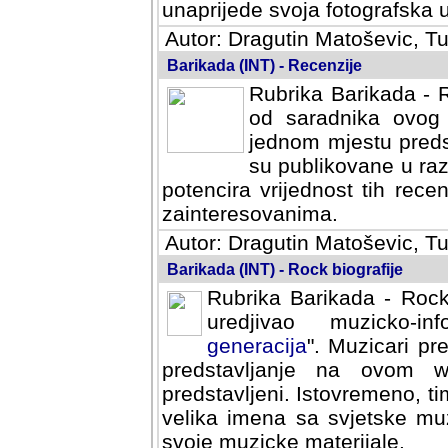
svoja fotografska umijeca.
Autor: Dragutin Matoševic, Tu
Barikada (INT) - Recenzije
Rubrika Barikada - R
od saradnika ovog 
jednom mjestu predst
su publikovane u ra
potencira vrijednost tih rece
zainteresovanima.
Autor: Dragutin Matoševic, Tu
Barikada (INT) - Rock biografije
Rubrika Barikada - Rock
uredjivao muzicko-informa
Muzicari predstavljeni u to
na ovom web portalu cime
Istovremeno, tim nacinom ra
sa svjetske muzicke scene da
materijale.