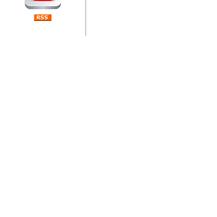
jedan od rijetkih koji je n
Njegovi prilozi su jedan od
i ponosan sam da je svoj
posjetiteljima ovog web por
Autor: Dragutin Matoševic,
Barikada (INT) - Diskografija
Barikada - Diskografija
muzicki albumi izdati u Reg
prostor). Te priloge su n
(Zagreb, HR), Milan B. Po
(Bar, MNE), Tomica Racic 
(Velika Ludina, HR)... Nj
citaju.
Autor: Dragutin Matoševic,
Barikada (INT) - Interviews