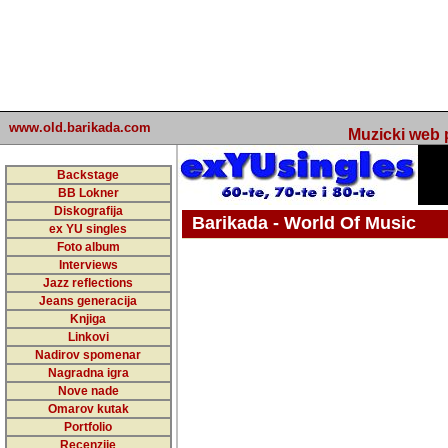
www.old.barikada.com
Muzicki web p
Backstage
BB Lokner
Diskografija
Barikada - World Of Music
ex YU singles
Foto album
undefined
Interviews
Jazz reflections
Barikada (INT) - Webmaster / urednik
Jeans generacija
Nakon 74 mj
Knjiga
Linkovi
portala Bari
Nadirov spomenar
zakljuciti 
Nagradna igra
Nove nade
Barikada - W
Omarov kutak
sada. I u sta
Portfolio
Recenzije