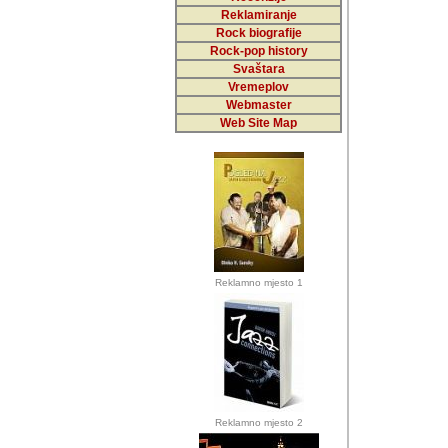
Reklamiranje
Rock biografije
Autor: Dragutin Matoše
Rock-pop history
Barikada (INT)
Svaštara
Vremeplov
Webmaster
Web Site Map
Autor: Dragutin Matoše
Barikada (INT)
odrednice: ex YU pros
Njegovi prilozi su je
Reklamno mjesto 1
posjetiteljima ovog we
Autor: Dragutin Matoše
Barikada (INT) 
Barikada - Diskog
prostor). Te pril
(Bar, MNE), Tomica Ra
citaju.
Reklamno mjesto 2
Autor: Dragutin Matoše