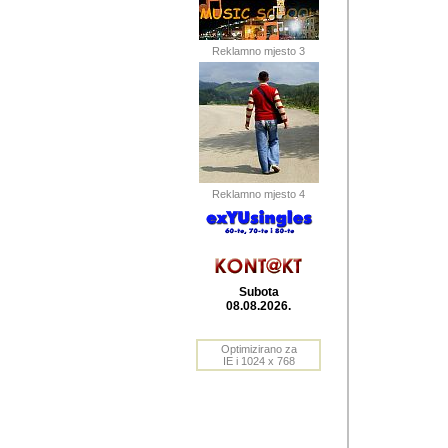
Barikada (INT) 
Barikada - In
saznavao sam
Reklamno mjesto 3
priloge dali 
Horvat Horvi 
Autor: Dragutin Matoše
Barikada (INT) 
(Velika Ludina, HR). N
Reklamno mjesto 4
Autor: Dragutin Matoše
Barikada (INT)
Subota
08.08.2026.
Autor: Dragutin Matoše
Barikada (INT) 
Optimizirano za
IE i 1024 x 768
Barikada - Po
predstavljanj
najcesce od s
zainteresovani sistemo
Autor: Dragutin Matoše