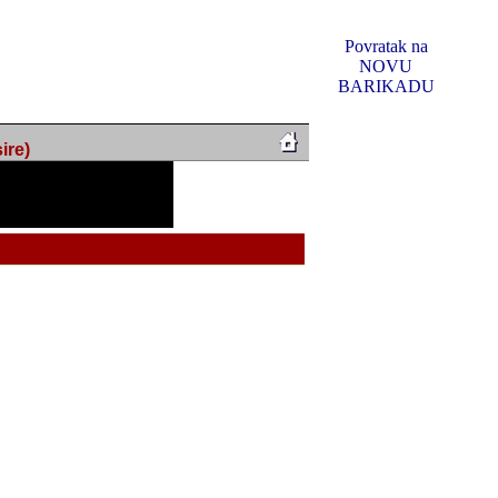
Povratak na
NOVU
BARIKADU
ire)
f Music, odlucio sam
u u kakvom je sada. I u
oljno materijala da ga
 ili su se nekada desile.
e, svjedociti njihovim
me na tom putu pratili
i i visem rejtingu ovog
Reklamno mjesto 5
irma "Leftor", imala
titeljima web portala
og svega ovoga (nemalog)