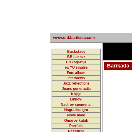
www.old.barikada.com
Backstage
BB Lokner
Diskografija
Barikada - W
ex YU singles
Foto album
Interviews
Jazz reflections
Barikada (INT)
Jeans generacija
Knjiga
Linkovi
Nadirov spomenar
Nagradna igra
Nove nade
Omarov kutak
Portfolio
Recenzije