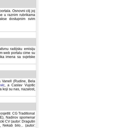
rtala. Osnovni cilj joj
ane u raznim rubrikama
lakse dostupnim svim
tivnu radijsku emisiju
ovom web portalu cime su
lika imena sa svjetske
a Vanell (Rudine, Bela
vic
, a Caslav Vujotic
 koji su nas, nazalost,
sjetiti: CG Traditional
MNE), Nadirov spomenar
cki CV (autor: Dragutin
 Nekab bilo... (autor: