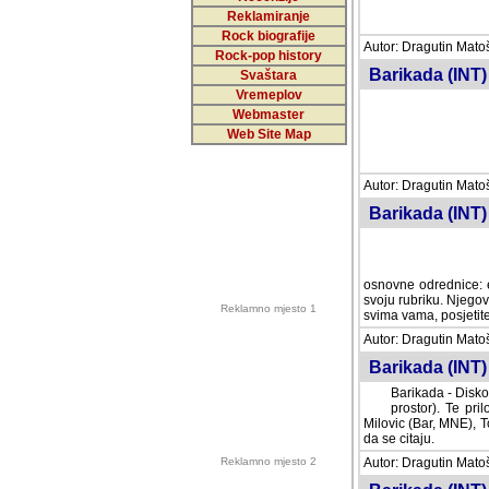
Reklamiranje
Rock biografije
Autor: Dragutin Matoše
Rock-pop history
Barikada (INT)
Svaštara
Vremeplov
Webmaster
Web Site Map
Autor: Dragutin Matoše
Barikada (INT)
odrednice: ex YU pros
Njegovi prilozi su je
Reklamno mjesto 1
posjetiteljima ovog we
Autor: Dragutin Matoše
Barikada (INT) 
Barikada - Diskog
prostor). Te pril
(Bar, MNE), Tomica Ra
citaju.
Reklamno mjesto 2
Autor: Dragutin Matoše