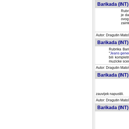
Barikada (INT) 
Rubri
je da
ovog 
zaint
Autor: Dragutin Matoše
Barikada (INT) 
Rubrika Bari
"
Jeans gener
bili komplet
muzicke scene
Autor: Dragutin Matoše
Barikada (INT)
zauvijek napustili.
Autor: Dragutin Matoše
Barikada (INT)