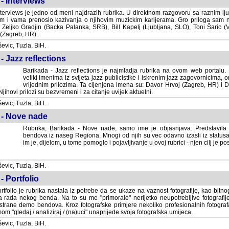
- Interviews
terviews je jedno od meni najdrazih rubrika. U direktnom razgovoru sa raznim lju
 i vama prenosio kazivanja o njihovim muzickim karijerama. Gro priloga sam
i Zeljko Gradjin (Backa Palanka, SRB), Bill Kapelj (Ljubljana, SLO), Toni Šaric (
(Zagreb, HR)...
vic, Tuzla, BiH.
- Jazz reflections
Barikada - Jazz reflections je najmladja rubrika na ovom web portalu. Medju
imenima iz svijeta jazz publicistike i iskrenim jazz zagovornicima, on
vrijednim prilozima. Ta cijenjena imena su: Davor Hrvoj (Zagreb, HR) i
jihovi prilozi su bezvremeni i za citanje uvijek aktuelni.
vic, Tuzla, BiH.
 - Nove nade
Rubrika, Barikada - Nove nade, samo ime je objasnjava. Predstavila
bendova iz naseg Regiona. Mnogi od njih su vec odavno izasli iz statusa 
je, dijelom, u tome pomoglo i pojavljivanje u ovoj rubrici - njen cilj je postig
vic, Tuzla, BiH.
- Portfolio
rtfolio je rubrika nastala iz potrebe da se ukaze na vaznost fotografije, kao bi
a rada nekog benda. Na to su me "primorale" nerijetko neupotrebljive fotografije
trane demo bendova. Kroz fotografske primjere nekoliko profesionalnih fotogr
m "gledaj / analiziraj / (na)uci" unaprijede svoja fotografska umijeca.
vic, Tuzla, BiH.