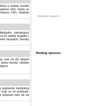
dima iz svijeta muzike
 napisao sam, mada su
Vinkovci, HR), Vladimir
Reklamno mjesto 9
tim, zahvaljujuci veliki
a se istakla bogatim i
 Dinko Husadzic Sansky
 je vise od 60 mladih
demo benda. Ukoliko im
nut.
Hosting sponzor:
tnog segmenta medijskog
 koje su mi pristizale,
afa pokusao sam da svi