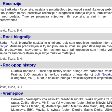
- Recenzije
ka Barikada - Recenzije, nastala je po prijedlogu jednog od saradnika ovog web po
 na jednom mjestu predstave recenzije diskografskih izdanja koje su publikov
web portala. Time se potencira vrijednost tih recenzija, a cini ih se i 
eresovanima.
vic, Tuzla, BiH.
- Rock biografije
kada - Rock biografije nastala je u vrijeme dok sam uredjivao muzicko-informa
acija
". Muzicari predstavljeni u toj radijskoj emisiji imali su i predstavljanje na 
nije predstavljeni. Istovremeno, tim nacinom rada zainteresovao sam i neka ve
 da mi samoinicijativno salju svoje muzicke materijale.
vic, Tuzla, BiH.
 - Rock-pop history
Rubrika Barikada - Rock-pop history sadrzi priloge dva saradnika. Vest
Krajina, SLO) autorica je velikog serijala o legendarnoj
Loli Novako
(Podgorica, MNE), autor je nekoliko priloga o velikim svjetskim umjetnicima
vic, Tuzla, BiH.
 - Vremeplov
Barikada - Vremeplov ima nekoliko zasebnih rubrika, svaka vrijedna za po
(autor: Zeljko Milovic, MNE), ex YU vremeplov (autor: Zeljko Milovic, 
(autor: Nadir Efendic, D), Mostarenje (autor: Milenko Mišo Maric, UK), Muzi
Matosevic, BiH), Muzika je svirala (autor: Djordje Gavric Djoko, USA),