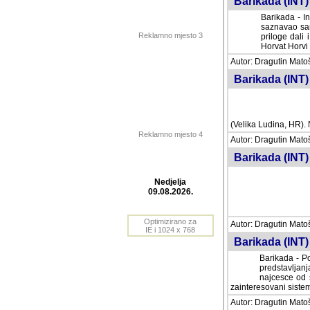
Barikada (INT) 
Barikada - In
saznavao sam
Reklamno mjesto 3
priloge dali 
Horvat Horvi 
Autor: Dragutin Matoše
Barikada (INT) 
(Velika Ludina, HR). N
Reklamno mjesto 4
Autor: Dragutin Matoše
Barikada (INT)
Nedjelja
09.08.2026.
Autor: Dragutin Matoše
Barikada (INT) 
Optimizirano za
IE i 1024 x 768
Barikada - Po
predstavljanj
najcesce od s
zainteresovani sistemo
Autor: Dragutin Matoše