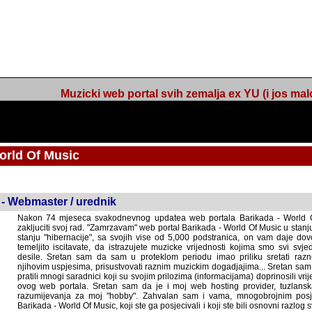
Muzicki web portal svih zemalja ex YU (i jos malo s
orld Of Music
ned
 - Webmaster / urednik
Nakon 74 mjeseca svakodnevnog updatea web portala Barikada - World O
zakljuciti svoj rad. "Zamrzavam" web portal Barikada - World Of Music u stanj
stanju "hibernacije", sa svojih vise od 5,000 podstranica, on vam daje dov
temeljito iscitavate, da istrazujete muzicke vrijednosti kojima smo svi svjedocili
Sretan sam da sam u proteklom periodu imao priliku sretati razne muzicar
uspjesima, prisustvovati raznim muzickim dogadjajima... Sretan sam da su 
mnogi saradnici koji su svojim prilozima (informacijama) doprinosili vrijednost
web portala. Sretan sam da je i moj web hosting provider, tuzlanska f
razumijevanja za moj "hobby". Zahvalan sam i vama, mnogobrojnim posje
Barikada - World Of Music, koji ste ga posjecivali i koji ste bili osnovni razl