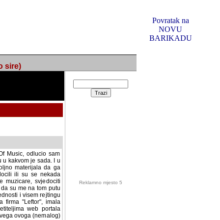
Povratak na
NOVU
BARIKADU
ire)
f Music, odlucio sam
u u kakvom je sada. I u
oljno materijala da ga
 ili su se nekada desile.
e, svjedociti njihovim
me na tom putu pratili
i i visem rejtingu ovog
Reklamno mjesto 5
irma "Leftor", imala
titeljima web portala
og svega ovoga (nemalog)