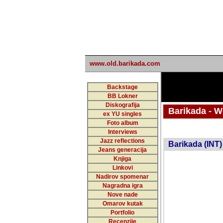
www.old.barikada.com
Backstage
BB Lokner
Diskografija
Barikada - W
ex YU singles
Foto album
undefi
Interviews
Jazz reflections
Barikada (INT)
Jeans generacija
Knjiga
Linkovi
Nadirov spomenar
Nagradna igra
Nove nade
Omarov kutak
Portfolio
Recenzije