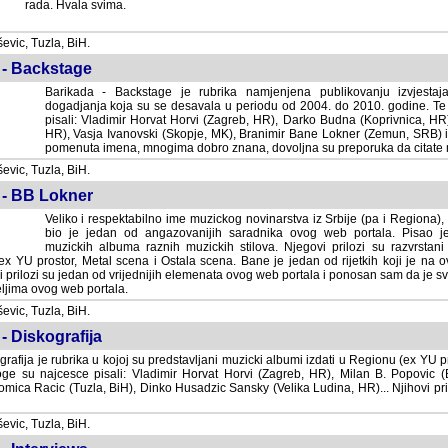
rada. Hvala svima.
vic, Tuzla, BiH.
 - Backstage
Barikada - Backstage je rubrika namjenjena publikovanju izvjestaj
dogadjanja koja su se desavala u periodu od 2004. do 2010. godine. Te 
pisali: Vladimir Horvat Horvi (Zagreb, HR), Darko Budna (Koprivnica, HR)
HR), Vasja Ivanovski (Skopje, MK), Branimir Bane Lokner (Zemun, SRB) i 
pomenuta imena, mnogima dobro znana, dovoljna su preporuka da citate nj
vic, Tuzla, BiH.
 - BB Lokner
Veliko i respektabilno ime muzickog novinarstva iz Srbije (pa i Regiona)
bio je jedan od angazovanijih saradnika ovog web portala. Pisao je nebro
albuma raznih muzickih stilova. Njegovi prilozi su razvrstani po godi
tor, Metal scena i Ostala scena. Bane je jedan od rijetkih koji je na ovom web port
dan od vrijednijih elemenata ovog web portala i ponosan sam da je svoje recenzije
b portala.
vic, Tuzla, BiH.
- Diskografija
rafija je rubrika u kojoj su predstavljani muzicki albumi izdati u Regionu (ex YU pro
oge su najcesce pisali: Vladimir Horvat Horvi (Zagreb, HR), Milan B. Popovic (Beogr
cic (Tuzla, BiH), Dinko Husadzic Sansky (Velika Ludina, HR)... Njihovi prilozi 
vic, Tuzla, BiH.