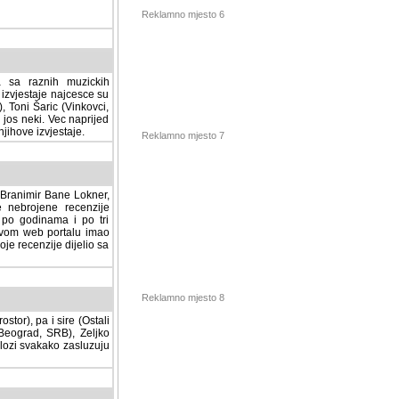
Reklamno mjesto 6
a sa raznih muzickih
izvjestaje najcesce su
, Toni Šaric (Vinkovci,
jos neki. Vec naprijed
ihove izvjestaje.
Reklamno mjesto 7
, Branimir Bane Lokner,
jene recenzije muzickih
nama i po tri osnovne
alu imao svoju rubriku.
 dijelio sa svima vama,
stor), pa i sire (Ostali
Reklamno mjesto 8
ad, SRB), Zeljko Milovic
svakako zasluzuju da se