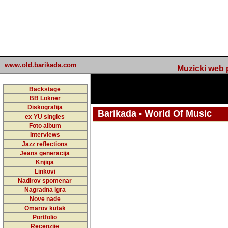
www.old.barikada.com
Muzicki web p
Backstage
BB Lokner
Diskografija
Barikada - World Of Music
ex YU singles
Foto album
undefined
Interviews
Jazz reflections
Barikada (INT) - Webmaster / urednik
Jeans generacija
Nakon 74 mj
Knjiga
Linkovi
portala Bari
Nadirov spomenar
zakljuciti 
Nagradna igra
Nove nade
Barikada - W
Omarov kutak
sada. I u sta
Portfolio
Recenzije