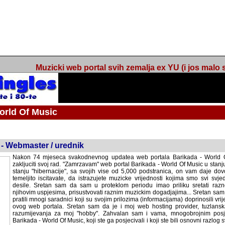
Muzicki web portal svih zemalja ex YU (i jos malo s
orld Of Music
ned
 - Webmaster / urednik
Nakon 74 mjeseca svakodnevnog updatea web portala Barikada - World O
zakljuciti svoj rad. "Zamrzavam" web portal Barikada - World Of Music u stanj
stanju "hibernacije", sa svojih vise od 5,000 podstranica, on vam daje dov
temeljito iscitavate, da istrazujete muzicke vrijednosti kojima smo svi svjedocili
Sretan sam da sam u proteklom periodu imao priliku sretati razne muzicar
uspjesima, prisustvovati raznim muzickim dogadjajima... Sretan sam da su 
mnogi saradnici koji su svojim prilozima (informacijama) doprinosili vrijednost
web portala. Sretan sam da je i moj web hosting provider, tuzlanska f
razumijevanja za moj "hobby". Zahvalan sam i vama, mnogobrojnim posje
Barikada - World Of Music, koji ste ga posjecivali i koji ste bili osnovni razl