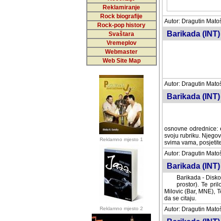
Reklamiranje
Rock biografije
Autor: Dragutin Matoše
Rock-pop history
Barikada (INT)
Svaštara
Vremeplov
Webmaster
Web Site Map
Autor: Dragutin Matoše
Barikada (INT)
odrednice: ex YU pros
Njegovi prilozi su je
Reklamno mjesto 1
posjetiteljima ovog we
Autor: Dragutin Matoše
Barikada (INT) 
Barikada - Diskog
prostor). Te pril
(Bar, MNE), Tomica Ra
citaju.
Reklamno mjesto 2
Autor: Dragutin Matoše