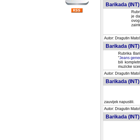
Barikada (INT) 
Rubri
je da
ovog 
zaint
Autor: Dragutin Matoše
Barikada (INT) 
Rubrika Bari
"
Jeans gener
bili komplet
muzicke scene
Autor: Dragutin Matoše
Barikada (INT)
zauvijek napustili.
Autor: Dragutin Matoše
Barikada (INT)