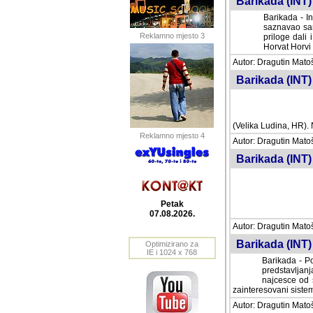
Barikada (INT) 
Barikada - In
saznavao sam
Reklamno mjesto 3
priloge dali 
Horvat Horvi 
Autor: Dragutin Matoše
Barikada (INT) 
(Velika Ludina, HR). N
Reklamno mjesto 4
Autor: Dragutin Matoše
Barikada (INT)
Petak
07.08.2026.
Autor: Dragutin Matoše
Barikada (INT) 
Optimizirano za
IE i 1024 x 768
Barikada - Po
predstavljanj
najcesce od s
zainteresovani sistemo
Autor: Dragutin Matoše