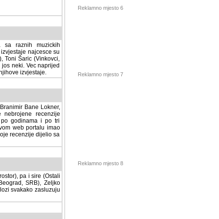
Reklamno mjesto 6
a sa raznih muzickih
izvjestaje najcesce su
, Toni Šaric (Vinkovci,
jos neki. Vec naprijed
ihove izvjestaje.
Reklamno mjesto 7
, Branimir Bane Lokner,
jene recenzije muzickih
nama i po tri osnovne
alu imao svoju rubriku.
 dijelio sa svima vama,
stor), pa i sire (Ostali
Reklamno mjesto 8
ad, SRB), Zeljko Milovic
svakako zasluzuju da se