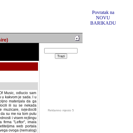
Povratak na
NOVU
BARIKADU
ire)
f Music, odlucio sam
u u kakvom je sada. I u
oljno materijala da ga
 ili su se nekada desile.
e, svjedociti njihovim
me na tom putu pratili
i i visem rejtingu ovog
Reklamno mjesto 5
irma "Leftor", imala
titeljima web portala
og svega ovoga (nemalog)