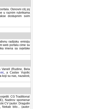
rtala. Osnovni cilj joj
ane u raznim rubrikama
lakse dostupnim svim
tivnu radijsku emisiju
ovom web portalu cime su
lika imena sa svjetske
a Vanell (Rudine, Bela
vic
, a Caslav Vujotic
 koji su nas, nazalost,
sjetiti: CG Traditional
MNE), Nadirov spomenar
cki CV (autor: Dragutin
 Nekab bilo... (autor: