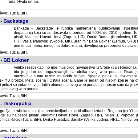
rada. Hvala svima.
vic, Tuzla, BiH.
 - Backstage
Barikada - Backstage je rubrika namjenjena publikovanju izvjestaj
dogadjanja koja su se desavala u periodu od 2004. do 2010. godine. Te 
pisali: Vladimir Horvat Horvi (Zagreb, HR), Darko Budna (Koprivnica, HR)
HR), Vasja Ivanovski (Skopje, MK), Branimir Bane Lokner (Zemun, SRB) i 
pomenuta imena, mnogima dobro znana, dovoljna su preporuka da citate nj
vic, Tuzla, BiH.
 - BB Lokner
Veliko i respektabilno ime muzickog novinarstva iz Srbije (pa i Regiona)
bio je jedan od angazovanijih saradnika ovog web portala. Pisao je nebro
albuma raznih muzickih stilova. Njegovi prilozi su razvrstani po godi
tor, Metal scena i Ostala scena. Bane je jedan od rijetkih koji je na ovom web port
dan od vrijednijih elemenata ovog web portala i ponosan sam da je svoje recenzije
b portala.
vic, Tuzla, BiH.
- Diskografija
rafija je rubrika u kojoj su predstavljani muzicki albumi izdati u Regionu (ex YU pro
oge su najcesce pisali: Vladimir Horvat Horvi (Zagreb, HR), Milan B. Popovic (Beogr
cic (Tuzla, BiH), Dinko Husadzic Sansky (Velika Ludina, HR)... Njihovi prilozi 
vic, Tuzla, BiH.