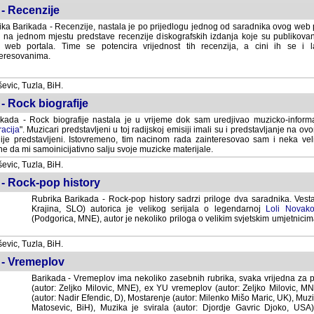
- Recenzije
ka Barikada - Recenzije, nastala je po prijedlogu jednog od saradnika ovog web po
 na jednom mjestu predstave recenzije diskografskih izdanja koje su publikov
web portala. Time se potencira vrijednost tih recenzija, a cini ih se i 
eresovanima.
vic, Tuzla, BiH.
- Rock biografije
kada - Rock biografije nastala je u vrijeme dok sam uredjivao muzicko-informa
acija
". Muzicari predstavljeni u toj radijskoj emisiji imali su i predstavljanje na 
nije predstavljeni. Istovremeno, tim nacinom rada zainteresovao sam i neka ve
 da mi samoinicijativno salju svoje muzicke materijale.
vic, Tuzla, BiH.
 - Rock-pop history
Rubrika Barikada - Rock-pop history sadrzi priloge dva saradnika. Vest
Krajina, SLO) autorica je velikog serijala o legendarnoj
Loli Novako
(Podgorica, MNE), autor je nekoliko priloga o velikim svjetskim umjetnicima
vic, Tuzla, BiH.
 - Vremeplov
Barikada - Vremeplov ima nekoliko zasebnih rubrika, svaka vrijedna za po
(autor: Zeljko Milovic, MNE), ex YU vremeplov (autor: Zeljko Milovic, 
(autor: Nadir Efendic, D), Mostarenje (autor: Milenko Mišo Maric, UK), Muzi
Matosevic, BiH), Muzika je svirala (autor: Djordje Gavric Djoko, USA),