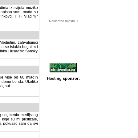
dima iz svijeta muzike
 napisao sam, mada su
Vinkovci, HR), Vladimir
Reklamno mjesto 9
tim, zahvaljujuci veliki
a se istakla bogatim i
 Dinko Husadzic Sansky
 je vise od 60 mladih
demo benda. Ukoliko im
nut.
Hosting sponzor:
tnog segmenta medijskog
 koje su mi pristizale,
afa pokusao sam da svi