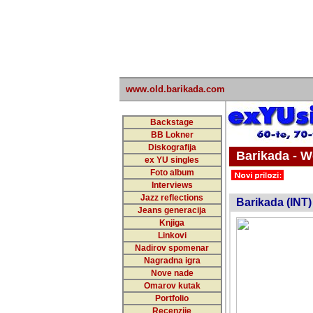
www.old.barikada.com
Backstage
BB Lokner
Diskografija
Barikada - W
ex YU singles
Foto album
undefi
Interviews
Jazz reflections
Barikada (INT)
Jeans generacija
Knjiga
Linkovi
Nadirov spomenar
Nagradna igra
Nove nade
Omarov kutak
Portfolio
Recenzije