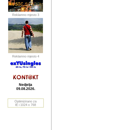
publikovan
dogadjanja
Reklamno mjesto 3
2004. do 2010. godine. Te i
Horvat Horvi (Zagreb, HR)
Šaric (Vinkovci, HR), Vas
Bane Lokner (Zemun, SRB)
imena, mnogima dobro zna
Reklamno mjesto 4
njihove izvjestaje.
Autor: Dragutin Matoševic,
Barikada (INT) - BB Lokner
Nedjelja
Veliko i res
09.08.2026.
Srbije (pa i
Optimizirano za
jedan od angazovanijih s
IE i 1024 x 768
nebrojene recenzije muzic
Njegovi prilozi su razvr
odrednice: ex YU prostor,