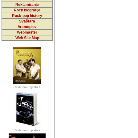
5,000 podstra
Reklamiranje
Rock biografije
da ga temelji
Rock-pop history
vrijednosti kojima smo sv
Svaštara
Vremeplov
Sretan sam da sam u protek
Webmaster
muzicare, svjedociti njih
Web Site Map
muzickim dogadjajima... Sr
mnogi saradnici koji su
doprinosili vrijednosti i v
sam da je i moj web hostin
imala razumijevanja za 
Reklamno mjesto 1
mnogobrojnim posjetitelj
Music, koji ste ga posjeciv
ovoga (nemalog) rada. Hva
Autor: Dragutin Matoševic,
Barikada (INT) - Backstage
Reklamno mjesto 2
Barikada -