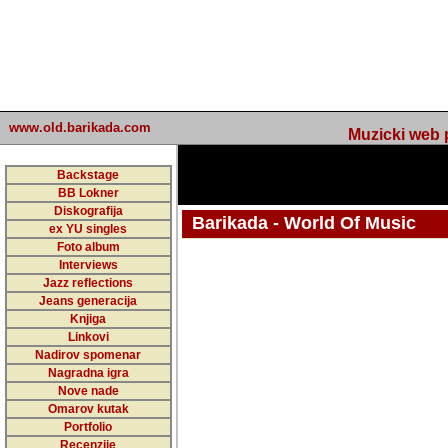
www.old.barikada.com
Muzicki web p
Backstage
BB Lokner
Diskografija
Barikada - World Of Music
ex YU singles
Foto album
undefined
Interviews
Jazz reflections
Barikada (INT) - Webmaster / urednik
Jeans generacija
Nakon 74 mj
Knjiga
Linkovi
portala Bari
Nadirov spomenar
zakljuciti 
Nagradna igra
Nove nade
Barikada - W
Omarov kutak
sada. I u sta
Portfolio
Recenzije