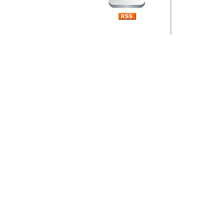
Barikada (INT) 
Rubri
je da
ovog 
zaint
Autor: Dragutin Matoše
Barikada (INT) 
Rubrika Bari
"
Jeans gener
bili komplet
muzicke scene
Autor: Dragutin Matoše
Barikada (INT)
zauvijek napustili.
Autor: Dragutin Matoše
Barikada (INT)