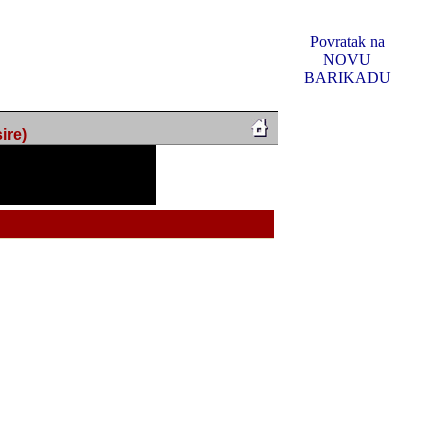
Povratak na
NOVU
BARIKADU
ire)
f Music, odlucio sam
u u kakvom je sada. I u
oljno materijala da ga
 ili su se nekada desile.
e, svjedociti njihovim
me na tom putu pratili
i i visem rejtingu ovog
Reklamno mjesto 5
irma "Leftor", imala
titeljima web portala
og svega ovoga (nemalog)