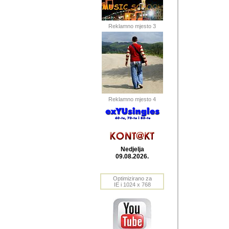
Barikada (INT) 
Barikada - In
saznavao sam
Reklamno mjesto 3
priloge dali 
Horvat Horvi 
Autor: Dragutin Matoše
Barikada (INT) 
(Velika Ludina, HR). N
Reklamno mjesto 4
Autor: Dragutin Matoše
Barikada (INT)
Nedjelja
09.08.2026.
Autor: Dragutin Matoše
Barikada (INT) 
Optimizirano za
IE i 1024 x 768
Barikada - Po
predstavljanj
najcesce od s
zainteresovani sistemo
Autor: Dragutin Matoše