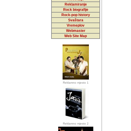
Reklamiranje
Rock biografije
Autor: Dragutin Matoše
Rock-pop history
Barikada (INT)
Svaštara
Vremeplov
Webmaster
Web Site Map
Autor: Dragutin Matoše
Barikada (INT)
odrednice: ex YU pros
Njegovi prilozi su je
Reklamno mjesto 1
posjetiteljima ovog we
Autor: Dragutin Matoše
Barikada (INT) 
Barikada - Diskog
prostor). Te pril
(Bar, MNE), Tomica Ra
citaju.
Reklamno mjesto 2
Autor: Dragutin Matoše