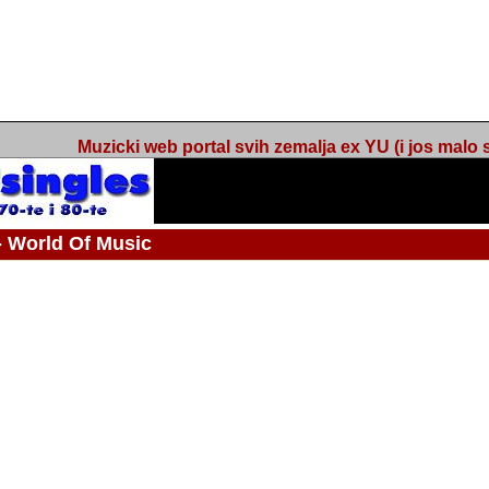
Muzicki web portal svih zemalja ex YU (i jos malo s
orld Of Music
ned
 - Webmaster / urednik
Nakon 74 mjeseca svakodnevnog updatea web portala Barikada - World O
zakljuciti svoj rad. "Zamrzavam" web portal Barikada - World Of Music u stanj
stanju "hibernacije", sa svojih vise od 5,000 podstranica, on vam daje dov
temeljito iscitavate, da istrazujete muzicke vrijednosti kojima smo svi svjedocili
Sretan sam da sam u proteklom periodu imao priliku sretati razne muzicar
uspjesima, prisustvovati raznim muzickim dogadjajima... Sretan sam da su 
mnogi saradnici koji su svojim prilozima (informacijama) doprinosili vrijednost
web portala. Sretan sam da je i moj web hosting provider, tuzlanska f
razumijevanja za moj "hobby". Zahvalan sam i vama, mnogobrojnim posje
Barikada - World Of Music, koji ste ga posjecivali i koji ste bili osnovni razl