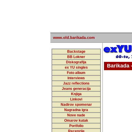
www.old.barikada.com
Backstage
BB Lokner
Diskografija
Barikada - W
ex YU singles
Foto album
undefi
Interviews
Jazz reflections
Barikada (INT)
Jeans generacija
Knjiga
Linkovi
Nadirov spomenar
Nagradna igra
Nove nade
Omarov kutak
Portfolio
Recenzije