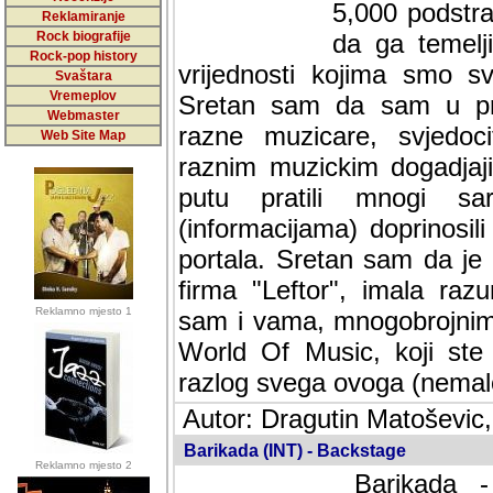
5,000 podstra
Reklamiranje
Rock biografije
da ga temelji
Rock-pop history
vrijednosti kojima smo sv
Svaštara
Vremeplov
Sretan sam da sam u protek
Webmaster
muzicare, svjedociti njih
Web Site Map
muzickim dogadjajima... Sr
mnogi saradnici koji su
doprinosili vrijednosti i v
sam da je i moj web hostin
imala razumijevanja za 
Reklamno mjesto 1
mnogobrojnim posjetitelj
Music, koji ste ga posjeciv
ovoga (nemalog) rada. Hva
Autor: Dragutin Matoševic,
Barikada (INT) - Backstage
Reklamno mjesto 2
Barikada -