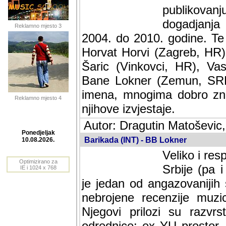
publikovan
dogadjanja
Reklamno mjesto 3
2004. do 2010. godine. Te i
Horvat Horvi (Zagreb, HR)
Šaric (Vinkovci, HR), Vas
Bane Lokner (Zemun, SRB)
imena, mnogima dobro zna
Reklamno mjesto 4
njihove izvjestaje.
Autor: Dragutin Matoševic,
Barikada (INT) - BB Lokner
Ponedjeljak
Veliko i res
10.08.2026.
Srbije (pa i
Optimizirano za
jedan od angazovanijih s
IE i 1024 x 768
nebrojene recenzije muzic
Njegovi prilozi su razvr
odrednice: ex YU prostor,