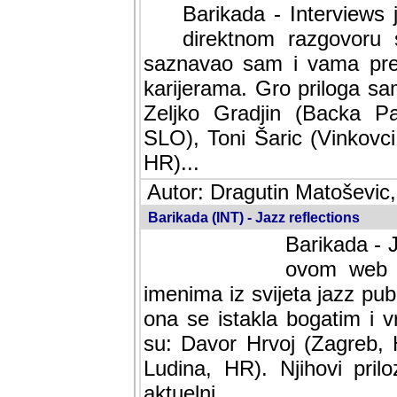
Barikada - Interviews 
direktnom razgovoru 
saznavao sam i vama pren
karijerama. Gro priloga sa
Zeljko Gradjin (Backa Pal
SLO), Toni Šaric (Vinkovci
HR)...
Autor: Dragutin Matoševic,
Barikada (INT) - Jazz reflections
Barikada - J
ovom web po
imenima iz svijeta jazz pub
ona se istakla bogatim i v
su: Davor Hrvoj (Zagreb, 
Ludina, HR). Njihovi pril
aktuelni.