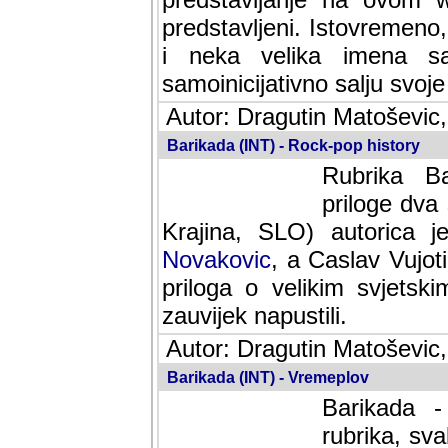
predstavljeni. Istovremen
i neka velika imena s
samoinicijativno salju svoje
Autor: Dragutin Matoševic,
Barikada (INT) - Rock-pop history
Rubrika Bari
dva saradnik
SLO) autorica je velikog s
Caslav Vujotic (Podgorica
velikim svjetskim umjetni
napustili.
Autor: Dragutin Matoševic,
Barikada (INT) - Vremeplov
Barikada -
rubrika, sva