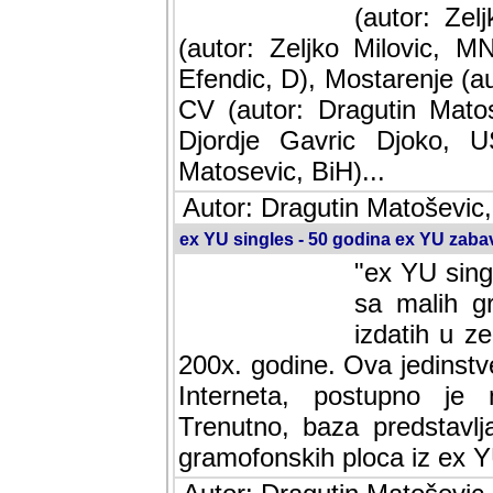
(autor: Ze
(autor: Zeljko Milovic, M
Efendic, D), Mostarenje (a
CV (autor: Dragutin Matos
Djordje Gavric Djoko, US
Matosevic, BiH)...
Autor: Dragutin Matoševic,
ex YU singles - 50 godina ex YU zab
"ex YU sing
sa malih g
izdatih u z
200x. godine. Ova jedinst
Interneta, postupno je nast
baza predstavlja informaci
ploca iz ex YU.