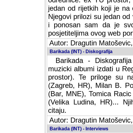
jedan od rijetkih koji je n
Njegovi prilozi su jedan od
i ponosan sam da je svoj
posjetiteljima ovog web por
Autor: Dragutin Matoševic,
Barikada (INT) - Diskografija
Barikada - Diskografija
muzicki albumi izdati u Reg
prostor). Te priloge su n
(Zagreb, HR), Milan B. Po
(Bar, MNE), Tomica Racic 
(Velika Ludina, HR)... Nj
citaju.
Autor: Dragutin Matoševic,
Barikada (INT) - Interviews