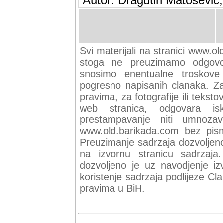
Autor: Dragutin Matoševic,
Svi materijali na stranici www.ol
stoga ne preuzimamo odgovor
snosimo enentualne troskove (
pogresno napisanih clanaka. Za 
pravima, za fotografije ili teksto
web stranica, odgovara isk
prestampavanje niti umnozav
www.old.barikada.com bez pism
Preuzimanje sadrzaja dozvoljeno
na izvornu stranicu sadrzaja
dozvoljeno je uz navodjenje iz
koristenje sadrzaja podlijeze C
pravima u BiH.