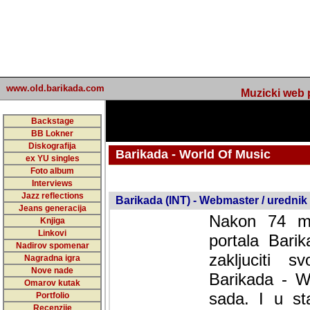
www.old.barikada.com
Muzicki web p
Backstage
BB Lokner
Diskografija
Barikada - World Of Music
ex YU singles
Foto album
undefined
Interviews
Jazz reflections
Barikada (INT) - Webmaster / urednik
Jeans generacija
Nakon 74 mj
Knjiga
Linkovi
portala Bari
Nadirov spomenar
zakljuciti 
Nagradna igra
Nove nade
Barikada - W
Omarov kutak
sada. I u sta
Portfolio
Recenzije