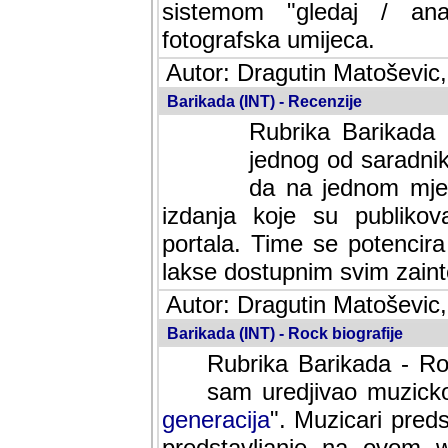
sistemom "gledaj / anal
fotografska umijeca.
Autor: Dragutin Matoševic,
Barikada (INT) - Recenzije
Rubrika Barikada -
jednog od saradnika
da na jednom mjes
izdanja koje su publik
portala. Time se potencira 
lakse dostupnim svim zain
Autor: Dragutin Matoševic,
Barikada (INT) - Rock biografije
Rubrika Barikada - Roc
sam uredjivao muzicko-
generacija
". Muzicari predst
predstavljanje na ovom w