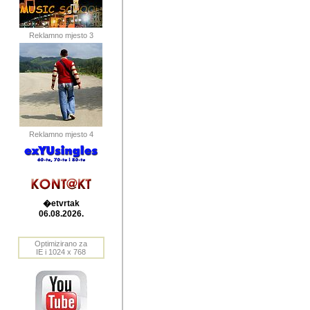
publikovan
dogadjanja
Reklamno mjesto 3
2004. do 2010. godine. Te i
Horvat Horvi (Zagreb, HR)
Šaric (Vinkovci, HR), Vas
Bane Lokner (Zemun, SRB)
imena, mnogima dobro zna
Reklamno mjesto 4
njihove izvjestaje.
Autor: Dragutin Matoševic,
Barikada (INT) - BB Lokner
�etvrtak
Veliko i res
06.08.2026.
Srbije (pa i
Optimizirano za
jedan od angazovanijih s
IE i 1024 x 768
nebrojene recenzije muzic
Njegovi prilozi su razvr
odrednice: ex YU prostor,