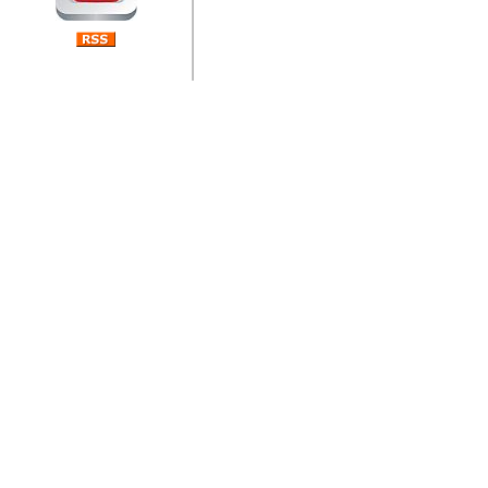
jedan od rijetkih koji je n
Njegovi prilozi su jedan od
i ponosan sam da je svoj
posjetiteljima ovog web por
Autor: Dragutin Matoševic,
Barikada (INT) - Diskografija
Barikada - Diskografija
muzicki albumi izdati u Reg
prostor). Te priloge su n
(Zagreb, HR), Milan B. Po
(Bar, MNE), Tomica Racic 
(Velika Ludina, HR)... Nj
citaju.
Autor: Dragutin Matoševic,
Barikada (INT) - Interviews