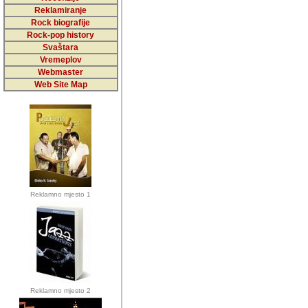
5,000 podstra
Reklamiranje
Rock biografije
da ga temelji
Rock-pop history
vrijednosti kojima smo sv
Svaštara
Vremeplov
Sretan sam da sam u protek
Webmaster
muzicare, svjedociti njih
Web Site Map
muzickim dogadjajima... Sr
mnogi saradnici koji su
doprinosili vrijednosti i v
sam da je i moj web hostin
imala razumijevanja za 
Reklamno mjesto 1
mnogobrojnim posjetitelj
Music, koji ste ga posjeciv
ovoga (nemalog) rada. Hva
Autor: Dragutin Matoševic,
Barikada (INT) - Backstage
Reklamno mjesto 2
Barikada -