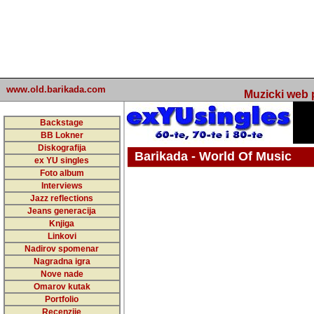
www.old.barikada.com
Muzicki web p
Backstage
BB Lokner
Diskografija
Barikada - World Of Music
ex YU singles
Foto album
undefined
Interviews
Jazz reflections
Barikada (INT) - Webmaster / urednik
Jeans generacija
Nakon 74 mj
Knjiga
Linkovi
portala Bari
Nadirov spomenar
zakljuciti 
Nagradna igra
Nove nade
Barikada - W
Omarov kutak
sada. I u sta
Portfolio
Recenzije