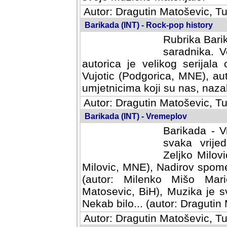
Autor: Dragutin Matoševic, Tu
Barikada (INT) - Rock-pop history
Rubrika Barik
saradnika. V
autorica je velikog serijal
Vujotic (Podgorica, MNE), aut
umjetnicima koji su nas, nazalo
Autor: Dragutin Matoševic, Tu
Barikada (INT) - Vremeplov
Barikada - V
svaka vrijedna
Milovic, MNE)
MNE), Nadirov spomenar (auto
Milenko Mišo Maric, UK), Muz
Muzika je svirala (autor: D
(autor: Dragutin Matosevic, BiH
Autor: Dragutin Matoševic, Tu