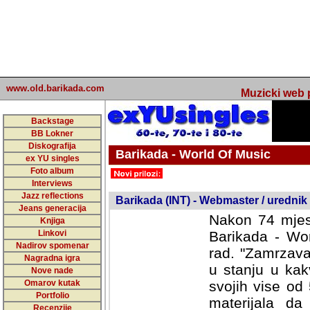
www.old.barikada.com
Muzicki web p
Backstage
BB Lokner
Diskografija
Barikada - World Of Music
ex YU singles
Foto album
undefined
Interviews
Jazz reflections
Barikada (INT) - Webmaster / urednik
Jeans generacija
Nakon 74 mjes
Knjiga
Linkovi
Barikada - Wor
Nadirov spomenar
rad. "Zamrzava
Nagradna igra
u stanju u kak
Nove nade
Omarov kutak
svojih vise od
Portfolio
materijala da 
Recenzije