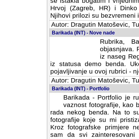
se istakla bogatim i vrijedni
Hrvoj (Zagreb, HR) i Dinko
Njihovi prilozi su bezvremeni i
Autor: Dragutin Matoševic, Tu
Barikada (INT) - Nove nade
Rubrika, B
objasnjava. 
iz naseg Reg
iz statusa demo benda. Uko
pojavljivanje u ovoj rubrici - nj
Autor: Dragutin Matoševic, Tu
Barikada (INT) - Portfolio
Barikada - Portfolio je 
vaznost fotografije, kao
rada nekog benda. Na to su 
fotografije koje su mi pristiz
fotografske primjere nekolik
svi zainteresovani sistemom "