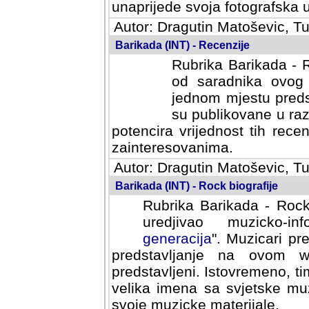
svoja fotografska umijeca.
Autor: Dragutin Matoševic, Tu
Barikada (INT) - Recenzije
Rubrika Barikada - R
od saradnika ovog 
jednom mjestu predst
su publikovane u ra
potencira vrijednost tih rece
zainteresovanima.
Autor: Dragutin Matoševic, Tu
Barikada (INT) - Rock biografije
Rubrika Barikada - Rock
uredjivao muzicko-informa
Muzicari predstavljeni u to
na ovom web portalu cime
Istovremeno, tim nacinom ra
sa svjetske muzicke scene da
materijale.