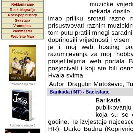
muzicke vrijed
Reklamiranje
Rock biografije
nekada desile
Rock-pop history
imao priliku sretati razne 
Svaštara
prisustvovati raznim muzick
Vremeplov
Webmaster
tom putu pratili mnogi saradni
Web Site Map
doprinosili vrijednosti i vise
je i moj web hosting prov
razumijevanja za moj "hobb
posjetiteljima web portala 
posjecivali i koji ste bili o
Hvala svima.
Autor: Dragutin Matoševic, Tu
Reklamno mjesto 1
Barikada (INT) - Backstage
Barikada -
publikovanju
koja su se 
godine. Te izvjestaje najcesce
Reklamno mjesto 2
HR), Darko Budna (Koprivnic