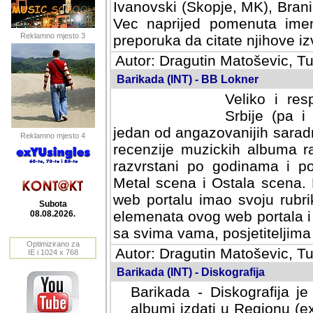
Ivanovski (Skopje, MK), Bran
Vec naprijed pomenuta ime
Reklamno mjesto 3
preporuka da citate njihove izv
Autor: Dragutin Matoševic, Tu
Barikada (INT) - BB Lokner
Veliko i res
Srbije (pa i
jedan od angazovanijih sarad
Reklamno mjesto 4
recenzije muzickih albuma ra
razvrstani po godinama i po t
scena i Ostala scena. Bane 
portalu imao svoju rubriku.
Subota
elemenata ovog web portala i 
08.08.2026.
sa svima vama, posjetiteljima
Optimizirano za
Autor: Dragutin Matoševic, Tu
IE i 1024 x 768
Barikada (INT) - Diskografija
Barikada - Diskografija je
albumi izdati u Regionu (ex 