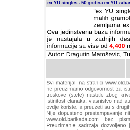
ex YU singles - 50 godina ex YU zab
"ex YU singl
malih gramof
zemljama ex 
Ova jedinstvena baza informa
je nastajala u zadnjih des
informacije sa vise od
4,400
m
Autor: Dragutin Matoševic, Tu
Svi materijali na stranici www.old.b
preuzimamo odgovornost za istini
troskove (stete) nastale zbog kriv
istinitost clanaka, vlasnistvo nad au
ovdje koriste, a preuzeti su s drugi
Nije dopusteno prestampavanje nit
www.old.barikada.com bez pism
Preuzimanje sadrzaja dozvoljeno 