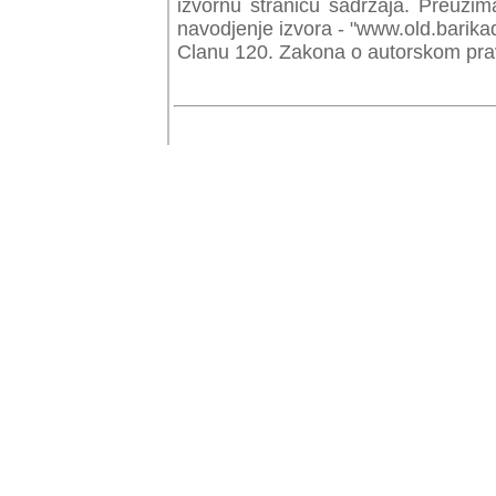
izvornu stranicu sadrzaja. Preuzim
navodjenje izvora - "www.old.barika
Clanu 120. Zakona o autorskom prav
© Copyr