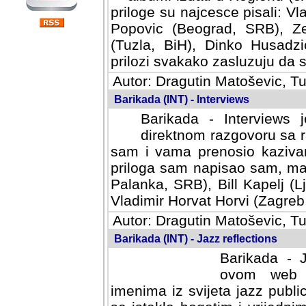
priloge su najcesce pisali: Vl
Popovic (Beograd, SRB), Ze
(Tuzla, BiH), Dinko Husadzi
prilozi svakako zasluzuju da se
Autor: Dragutin Matoševic, Tu
Barikada (INT) - Interviews
Barikada - Interviews 
direktnom razgovoru sa r
sam i vama prenosio kazivan
priloga sam napisao sam, mad
Palanka, SRB), Bill Kapelj (L
Vladimir Horvat Horvi (Zagreb,
Autor: Dragutin Matoševic, Tu
Barikada (INT) - Jazz reflections
Barikada - J
ovom web po
imenima iz svijeta jazz publi