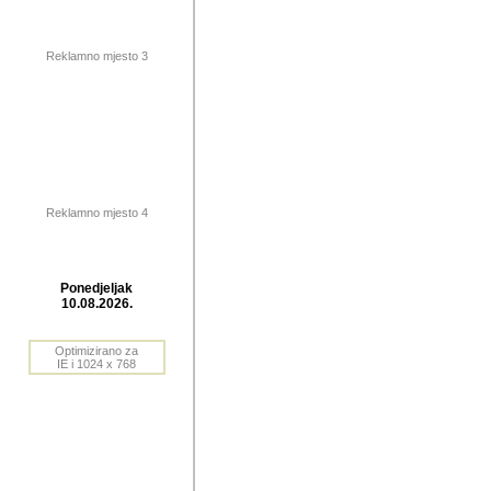
publikovan
dogadjanja
Reklamno mjesto 3
2004. do 2010. godine. Te i
Horvat Horvi (Zagreb, HR)
Šaric (Vinkovci, HR), Vas
Bane Lokner (Zemun, SRB)
imena, mnogima dobro zna
Reklamno mjesto 4
njihove izvjestaje.
Autor: Dragutin Matoševic,
Barikada (INT) - BB Lokner
Ponedjeljak
Veliko i res
10.08.2026.
Srbije (pa i
Optimizirano za
jedan od angazovanijih s
IE i 1024 x 768
nebrojene recenzije muzic
Njegovi prilozi su razvr
odrednice: ex YU prostor,