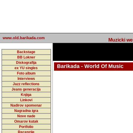
www.old.barikada.com
Muzicki web p
Backstage
BB Lokner
Diskografija
Barikada - World Of Music
ex YU singles
Foto album
undefined
Interviews
Jazz reflections
Barikada (INT) - Webmaster / urednik
Jeans generacija
Nakon 74 mj
Knjiga
Linkovi
portala Bari
Nadirov spomenar
zakljuciti 
Nagradna igra
Nove nade
Barikada - W
Omarov kutak
sada. I u sta
Portfolio
Recenzije