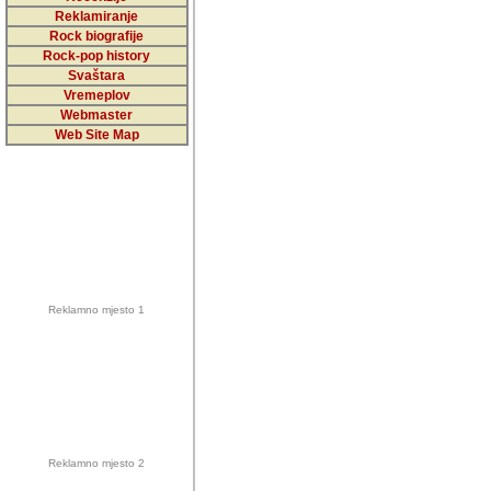
5,000 podstra
Reklamiranje
Rock biografije
da ga temelji
Rock-pop history
vrijednosti kojima smo sv
Svaštara
Vremeplov
Sretan sam da sam u protek
Webmaster
muzicare, svjedociti njih
Web Site Map
muzickim dogadjajima... Sr
mnogi saradnici koji su
doprinosili vrijednosti i v
sam da je i moj web hostin
imala razumijevanja za 
Reklamno mjesto 1
mnogobrojnim posjetitelj
Music, koji ste ga posjeciv
ovoga (nemalog) rada. Hva
Autor: Dragutin Matoševic,
Barikada (INT) - Backstage
Reklamno mjesto 2
Barikada -