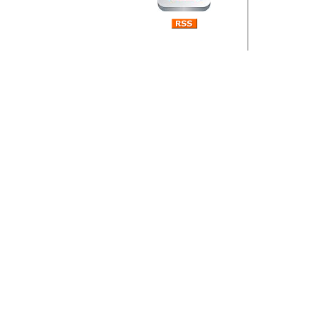
Barikada (INT) 
Rubri
je da
ovog 
zaint
Autor: Dragutin Matoše
Barikada (INT) 
Rubrika Bari
"
Jeans gener
bili komplet
muzicke scene
Autor: Dragutin Matoše
Barikada (INT)
zauvijek napustili.
Autor: Dragutin Matoše
Barikada (INT)