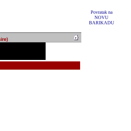
Povratak na
NOVU
BARIKADU
ire)
f Music, odlucio sam
u u kakvom je sada. I u
oljno materijala da ga
 ili su se nekada desile.
e, svjedociti njihovim
me na tom putu pratili
i i visem rejtingu ovog
Reklamno mjesto 5
irma "Leftor", imala
titeljima web portala
og svega ovoga (nemalog)