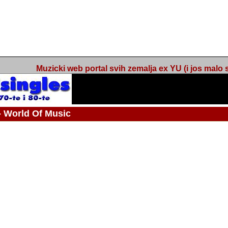
Muzicki web portal svih zemalja ex YU (i jos malo s
orld Of Music
ned
 - Webmaster / urednik
Nakon 74 mjeseca svakodnevnog updatea web portala Barikada - World O
zakljuciti svoj rad. "Zamrzavam" web portal Barikada - World Of Music u stanj
stanju "hibernacije", sa svojih vise od 5,000 podstranica, on vam daje dov
temeljito iscitavate, da istrazujete muzicke vrijednosti kojima smo svi svjedocili
Sretan sam da sam u proteklom periodu imao priliku sretati razne muzicar
uspjesima, prisustvovati raznim muzickim dogadjajima... Sretan sam da su 
mnogi saradnici koji su svojim prilozima (informacijama) doprinosili vrijednost
web portala. Sretan sam da je i moj web hosting provider, tuzlanska f
razumijevanja za moj "hobby". Zahvalan sam i vama, mnogobrojnim posje
Barikada - World Of Music, koji ste ga posjecivali i koji ste bili osnovni razl