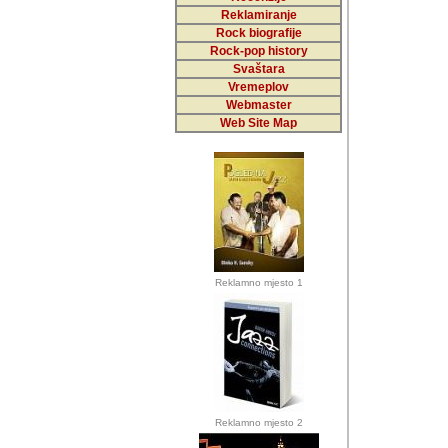
Reklamiranje
Rock biografije
Autor: Dragutin Matoše
Rock-pop history
Barikada (INT)
Svaštara
Vremeplov
Webmaster
Web Site Map
Autor: Dragutin Matoše
Barikada (INT)
odrednice: ex YU pros
Njegovi prilozi su je
Reklamno mjesto 1
posjetiteljima ovog we
Autor: Dragutin Matoše
Barikada (INT) 
Barikada - Diskog
prostor). Te pril
(Bar, MNE), Tomica Ra
citaju.
Reklamno mjesto 2
Autor: Dragutin Matoše