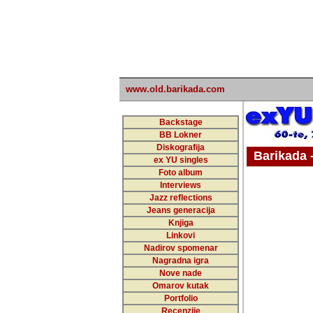
www.old.barikada.com
Backstage
BB Lokner
Diskografija
Barikada - W
ex YU singles
Foto album
undefi
Interviews
Jazz reflections
Barikada (INT)
Jeans generacija
Knjiga
Linkovi
Nadirov spomenar
Nagradna igra
Nove nade
Omarov kutak
Portfolio
Recenzije