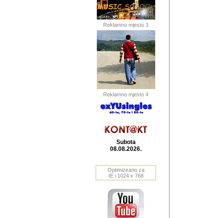
Barikada (INT) 
Barikada - In
saznavao sam
Reklamno mjesto 3
priloge dali 
Horvat Horvi 
Autor: Dragutin Matoše
Barikada (INT) 
(Velika Ludina, HR). N
Reklamno mjesto 4
Autor: Dragutin Matoše
Barikada (INT)
Subota
08.08.2026.
Autor: Dragutin Matoše
Barikada (INT) 
Optimizirano za
IE i 1024 x 768
Barikada - Po
predstavljanj
najcesce od s
zainteresovani sistemo
Autor: Dragutin Matoše