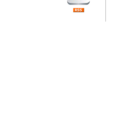
Barikada (INT) 
Rubri
je da
ovog 
zaint
Autor: Dragutin Matoše
Barikada (INT) 
Rubrika Bari
"
Jeans gener
bili komplet
muzicke scene
Autor: Dragutin Matoše
Barikada (INT)
zauvijek napustili.
Autor: Dragutin Matoše
Barikada (INT)