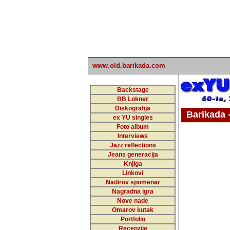
www.old.barikada.com
Backstage
BB Lokner
Diskografija
Barikada - W
ex YU singles
Foto album
undefi
Interviews
Jazz reflections
Barikada (INT)
Jeans generacija
Knjiga
Linkovi
Nadirov spomenar
Nagradna igra
Nove nade
Omarov kutak
Portfolio
Recenzije