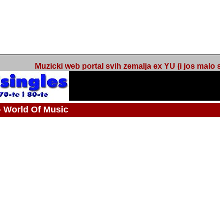
Muzicki web portal svih zemalja ex YU (i jos malo s
orld Of Music
ned
 - Webmaster / urednik
Nakon 74 mjeseca svakodnevnog updatea web portala Barikada - World O
zakljuciti svoj rad. "Zamrzavam" web portal Barikada - World Of Music u stanj
stanju "hibernacije", sa svojih vise od 5,000 podstranica, on vam daje dov
temeljito iscitavate, da istrazujete muzicke vrijednosti kojima smo svi svjedocili
Sretan sam da sam u proteklom periodu imao priliku sretati razne muzicar
uspjesima, prisustvovati raznim muzickim dogadjajima... Sretan sam da su 
mnogi saradnici koji su svojim prilozima (informacijama) doprinosili vrijednost
web portala. Sretan sam da je i moj web hosting provider, tuzlanska f
razumijevanja za moj "hobby". Zahvalan sam i vama, mnogobrojnim posje
Barikada - World Of Music, koji ste ga posjecivali i koji ste bili osnovni razl