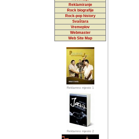
Reklamiranje
Rock biografije
Autor: Dragutin Matoše
Rock-pop history
Barikada (INT)
Svaštara
Vremeplov
Webmaster
Web Site Map
Autor: Dragutin Matoše
Barikada (INT)
odrednice: ex YU pros
Njegovi prilozi su je
Reklamno mjesto 1
posjetiteljima ovog we
Autor: Dragutin Matoše
Barikada (INT) 
Barikada - Diskog
prostor). Te pril
(Bar, MNE), Tomica Ra
citaju.
Reklamno mjesto 2
Autor: Dragutin Matoše