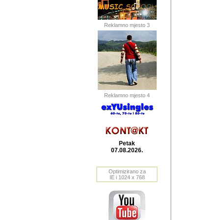
Barikada (INT) 
Barikada - In
saznavao sam
Reklamno mjesto 3
priloge dali 
Horvat Horvi 
Autor: Dragutin Matoše
Barikada (INT) 
(Velika Ludina, HR). N
Reklamno mjesto 4
Autor: Dragutin Matoše
Barikada (INT)
Petak
07.08.2026.
Autor: Dragutin Matoše
Barikada (INT) 
Optimizirano za
IE i 1024 x 768
Barikada - Po
predstavljanj
najcesce od s
zainteresovani sistemo
Autor: Dragutin Matoše