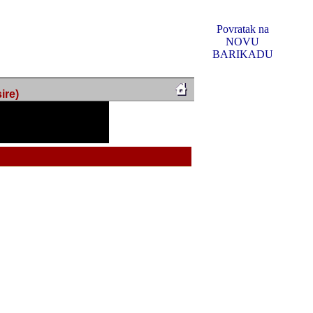
Povratak na
NOVU
BARIKADU
ire)
f Music, odlucio sam
u u kakvom je sada. I u
oljno materijala da ga
 ili su se nekada desile.
e, svjedociti njihovim
me na tom putu pratili
i i visem rejtingu ovog
Reklamno mjesto 5
irma "Leftor", imala
titeljima web portala
og svega ovoga (nemalog)