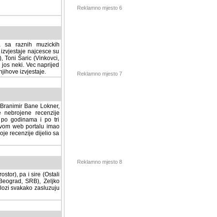
Reklamno mjesto 6
a sa raznih muzickih
izvjestaje najcesce su
, Toni Šaric (Vinkovci,
jos neki. Vec naprijed
ihove izvjestaje.
Reklamno mjesto 7
, Branimir Bane Lokner,
jene recenzije muzickih
nama i po tri osnovne
alu imao svoju rubriku.
 dijelio sa svima vama,
stor), pa i sire (Ostali
Reklamno mjesto 8
ad, SRB), Zeljko Milovic
svakako zasluzuju da se