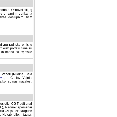
rtala. Osnovni cilj joj
ane u raznim rubrikama
lakse dostupnim svim
tivnu radijsku emisiju
ovom web portalu cime su
lika imena sa svjetske
a Vanell (Rudine, Bela
vic
, a Caslav Vujotic
 koji su nas, nazalost,
sjetiti: CG Traditional
MNE), Nadirov spomenar
cki CV (autor: Dragutin
 Nekab bilo... (autor: