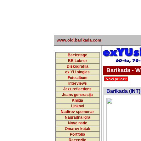
www.old.barikada.com
Backstage
BB Lokner
Diskografija
Barikada - W
ex YU singles
Foto album
undefi
Interviews
Jazz reflections
Barikada (INT)
Jeans generacija
Knjiga
Linkovi
Nadirov spomenar
Nagradna igra
Nove nade
Omarov kutak
Portfolio
Recenzije