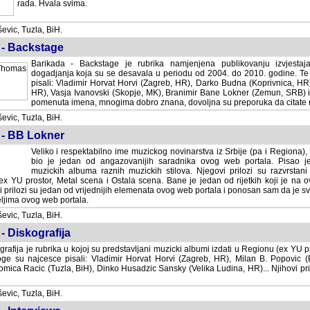
rada. Hvala svima.
vic, Tuzla, BiH.
 - Backstage
Barikada - Backstage je rubrika namjenjena publikovanju izvjestaj
dogadjanja koja su se desavala u periodu od 2004. do 2010. godine. Te 
pisali: Vladimir Horvat Horvi (Zagreb, HR), Darko Budna (Koprivnica, HR)
HR), Vasja Ivanovski (Skopje, MK), Branimir Bane Lokner (Zemun, SRB) i 
pomenuta imena, mnogima dobro znana, dovoljna su preporuka da citate nj
vic, Tuzla, BiH.
 - BB Lokner
Veliko i respektabilno ime muzickog novinarstva iz Srbije (pa i Regiona)
bio je jedan od angazovanijih saradnika ovog web portala. Pisao je nebro
albuma raznih muzickih stilova. Njegovi prilozi su razvrstani po godi
tor, Metal scena i Ostala scena. Bane je jedan od rijetkih koji je na ovom web port
dan od vrijednijih elemenata ovog web portala i ponosan sam da je svoje recenzije
b portala.
vic, Tuzla, BiH.
- Diskografija
rafija je rubrika u kojoj su predstavljani muzicki albumi izdati u Regionu (ex YU pro
oge su najcesce pisali: Vladimir Horvat Horvi (Zagreb, HR), Milan B. Popovic (Beogr
cic (Tuzla, BiH), Dinko Husadzic Sansky (Velika Ludina, HR)... Njihovi prilozi 
vic, Tuzla, BiH.