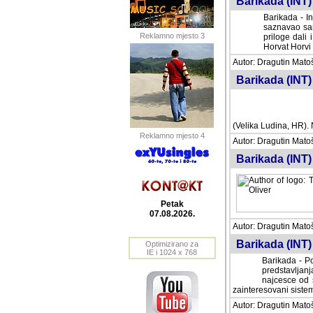
Barikada (INT) 
Barikada - In
saznavao sam
Reklamno mjesto 3
priloge dali 
Horvat Horvi 
Autor: Dragutin Matoše
Barikada (INT) 
(Velika Ludina, HR). N
Reklamno mjesto 4
Autor: Dragutin Matoše
Barikada (INT)
Petak
07.08.2026.
Autor: Dragutin Matoše
Barikada (INT) 
Optimizirano za
IE i 1024 x 768
Barikada - Po
predstavljanj
najcesce od s
zainteresovani sistemo
Autor: Dragutin Matoše