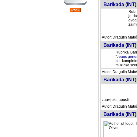
Barikada (INT) 
Rubri
je da
ovog 
zaint
Autor: Dragutin Matoše
Barikada (INT) 
Rubrika Bari
"
Jeans gener
bili komplet
muzicke scene
Autor: Dragutin Matoše
Barikada (INT)
zauvijek napustili.
Autor: Dragutin Matoše
Barikada (INT)