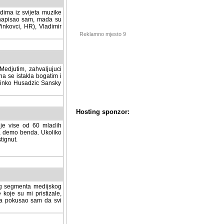
dima iz svijeta muzike
 napisao sam, mada su
Vinkovci, HR), Vladimir
Reklamno mjesto 9
tim, zahvaljujuci veliki
a se istakla bogatim i
 Dinko Husadzic Sansky
 je vise od 60 mladih
demo benda. Ukoliko im
nut.
Hosting sponzor:
tnog segmenta medijskog
 koje su mi pristizale,
afa pokusao sam da svi