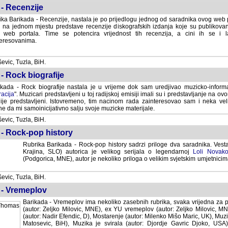
- Recenzije
ka Barikada - Recenzije, nastala je po prijedlogu jednog od saradnika ovog web po
 na jednom mjestu predstave recenzije diskografskih izdanja koje su publikov
web portala. Time se potencira vrijednost tih recenzija, a cini ih se i 
eresovanima.
vic, Tuzla, BiH.
- Rock biografije
kada - Rock biografije nastala je u vrijeme dok sam uredjivao muzicko-informa
acija
". Muzicari predstavljeni u toj radijskoj emisiji imali su i predstavljanje na 
nije predstavljeni. Istovremeno, tim nacinom rada zainteresovao sam i neka ve
 da mi samoinicijativno salju svoje muzicke materijale.
vic, Tuzla, BiH.
 - Rock-pop history
Rubrika Barikada - Rock-pop history sadrzi priloge dva saradnika. Vest
Krajina, SLO) autorica je velikog serijala o legendarnoj
Loli Novako
(Podgorica, MNE), autor je nekoliko priloga o velikim svjetskim umjetnicima
vic, Tuzla, BiH.
 - Vremeplov
Barikada - Vremeplov ima nekoliko zasebnih rubrika, svaka vrijedna za po
(autor: Zeljko Milovic, MNE), ex YU vremeplov (autor: Zeljko Milovic, 
(autor: Nadir Efendic, D), Mostarenje (autor: Milenko Mišo Maric, UK), Muzi
Matosevic, BiH), Muzika je svirala (autor: Djordje Gavric Djoko, USA),