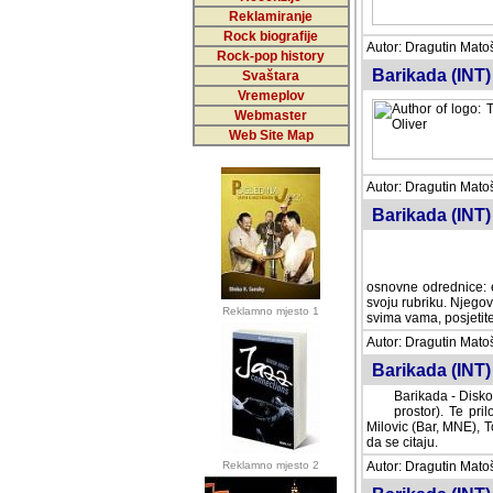
Reklamiranje
Rock biografije
Autor: Dragutin Matoše
Rock-pop history
Barikada (INT)
Svaštara
Vremeplov
Webmaster
Web Site Map
Autor: Dragutin Matoše
Barikada (INT)
odrednice: ex YU pros
Njegovi prilozi su je
Reklamno mjesto 1
posjetiteljima ovog we
Autor: Dragutin Matoše
Barikada (INT) 
Barikada - Diskog
prostor). Te pril
(Bar, MNE), Tomica Ra
citaju.
Reklamno mjesto 2
Autor: Dragutin Matoše