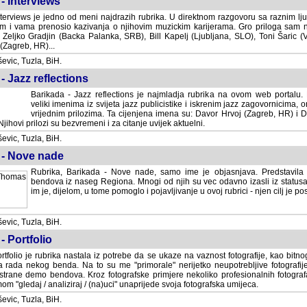
- Interviews
terviews je jedno od meni najdrazih rubrika. U direktnom razgovoru sa raznim lju
 i vama prenosio kazivanja o njihovim muzickim karijerama. Gro priloga sam
i Zeljko Gradjin (Backa Palanka, SRB), Bill Kapelj (Ljubljana, SLO), Toni Šaric (
(Zagreb, HR)...
vic, Tuzla, BiH.
- Jazz reflections
Barikada - Jazz reflections je najmladja rubrika na ovom web portalu. Medju
imenima iz svijeta jazz publicistike i iskrenim jazz zagovornicima, on
vrijednim prilozima. Ta cijenjena imena su: Davor Hrvoj (Zagreb, HR) i
jihovi prilozi su bezvremeni i za citanje uvijek aktuelni.
vic, Tuzla, BiH.
 - Nove nade
Rubrika, Barikada - Nove nade, samo ime je objasnjava. Predstavila
bendova iz naseg Regiona. Mnogi od njih su vec odavno izasli iz statusa 
je, dijelom, u tome pomoglo i pojavljivanje u ovoj rubrici - njen cilj je postig
vic, Tuzla, BiH.
- Portfolio
rtfolio je rubrika nastala iz potrebe da se ukaze na vaznost fotografije, kao bi
a rada nekog benda. Na to su me "primorale" nerijetko neupotrebljive fotografije
trane demo bendova. Kroz fotografske primjere nekoliko profesionalnih fotogr
m "gledaj / analiziraj / (na)uci" unaprijede svoja fotografska umijeca.
vic, Tuzla, BiH.