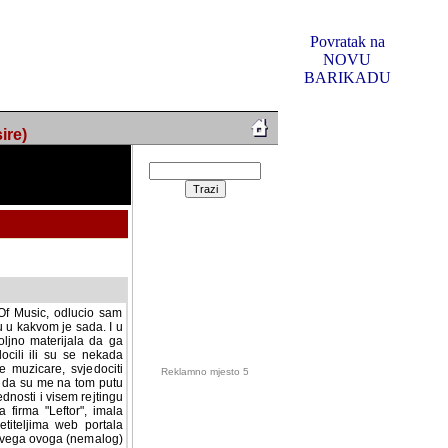
Povratak na
NOVU
BARIKADU
ire)
f Music, odlucio sam
u u kakvom je sada. I u
oljno materijala da ga
 ili su se nekada desile.
e, svjedociti njihovim
me na tom putu pratili
i i visem rejtingu ovog
Reklamno mjesto 5
irma "Leftor", imala
titeljima web portala
og svega ovoga (nemalog)