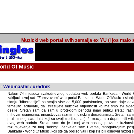
Muzicki web portal svih zemalja ex YU (i jos malo s
orld Of Music
ned
 - Webmaster / urednik
Nakon 74 mjeseca svakodnevnog updatea web portala Barikada - World O
zakljuciti svoj rad. "Zamrzavam" web portal Barikada - World Of Music u stanj
stanju "hibernacije", sa svojih vise od 5,000 podstranica, on vam daje dov
temeljito iscitavate, da istrazujete muzicke vrijednosti kojima smo svi svjedocili
Sretan sam da sam u proteklom periodu imao priliku sretati razne muzicar
uspjesima, prisustvovati raznim muzickim dogadjajima... Sretan sam da su 
mnogi saradnici koji su svojim prilozima (informacijama) doprinosili vrijednost
web portala. Sretan sam da je i moj web hosting provider, tuzlanska f
razumijevanja za moj "hobby". Zahvalan sam i vama, mnogobrojnim posje
Barikada - World Of Music, koji ste ga posjecivali i koji ste bili osnovni razl