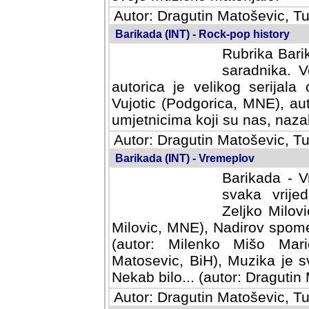
Autor: Dragutin Matoševic, Tu
Barikada (INT) - Rock-pop history
Rubrika Barik
saradnika. V
autorica je velikog serijal
Vujotic (Podgorica, MNE), aut
umjetnicima koji su nas, nazalo
Autor: Dragutin Matoševic, Tu
Barikada (INT) - Vremeplov
Barikada - V
svaka vrijedna
Milovic, MNE)
MNE), Nadirov spomenar (auto
Milenko Mišo Maric, UK), Muz
Muzika je svirala (autor: D
(autor: Dragutin Matosevic, BiH
Autor: Dragutin Matoševic, Tu