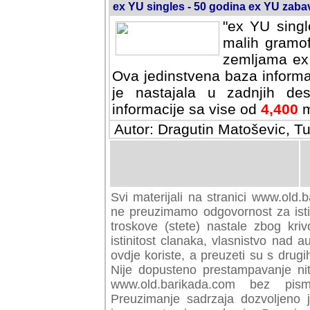
ex YU singles - 50 godina ex YU zab
"ex YU singl
malih gramof
zemljama ex 
Ova jedinstvena baza informa
je nastajala u zadnjih des
informacije sa vise od
4,400
m
Autor: Dragutin Matoševic, Tu
Svi materijali na stranici www.old.b
preuzimamo odgovornost za istini
troskove (stete) nastale zbog kriv
istinitost clanaka, vlasnistvo nad au
ovdje koriste, a preuzeti su s drugi
Nije dopusteno prestampavanje nit
www.old.barikada.com bez pism
Preuzimanje sadrzaja dozvoljeno 