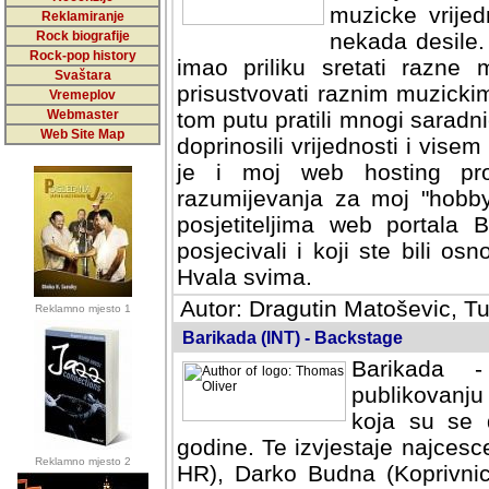
muzicke vrijed
Reklamiranje
Rock biografije
nekada desile
Rock-pop history
imao priliku sretati razne 
Svaštara
prisustvovati raznim muzick
Vremeplov
Webmaster
tom putu pratili mnogi saradni
Web Site Map
doprinosili vrijednosti i vise
je i moj web hosting prov
razumijevanja za moj "hobb
posjetiteljima web portala 
posjecivali i koji ste bili o
Hvala svima.
Autor: Dragutin Matoševic, Tu
Reklamno mjesto 1
Barikada (INT) - Backstage
Barikada -
publikovanju
koja su se 
godine. Te izvjestaje najcesce
Reklamno mjesto 2
HR), Darko Budna (Koprivnic