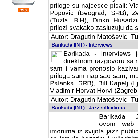
priloge su najcesce pisali: Vl
Popovic (Beograd, SRB), Ze
(Tuzla, BiH), Dinko Husadzi
prilozi svakako zasluzuju da se
Autor: Dragutin Matoševic, Tu
Barikada (INT) - Interviews
Barikada - Interviews 
direktnom razgovoru sa r
sam i vama prenosio kazivan
priloga sam napisao sam, mad
Palanka, SRB), Bill Kapelj (L
Vladimir Horvat Horvi (Zagreb,
Autor: Dragutin Matoševic, Tu
Barikada (INT) - Jazz reflections
Barikada - J
ovom web po
imenima iz svijeta jazz publi