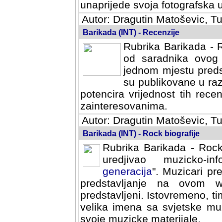
svoja fotografska umijeca.
Autor: Dragutin Matoševic, Tu
Barikada (INT) - Recenzije
Rubrika Barikada - R
od saradnika ovog 
jednom mjestu predst
su publikovane u ra
potencira vrijednost tih rece
zainteresovanima.
Autor: Dragutin Matoševic, Tu
Barikada (INT) - Rock biografije
Rubrika Barikada - Rock
uredjivao muzicko-informa
Muzicari predstavljeni u to
na ovom web portalu cime
Istovremeno, tim nacinom ra
sa svjetske muzicke scene da
materijale.