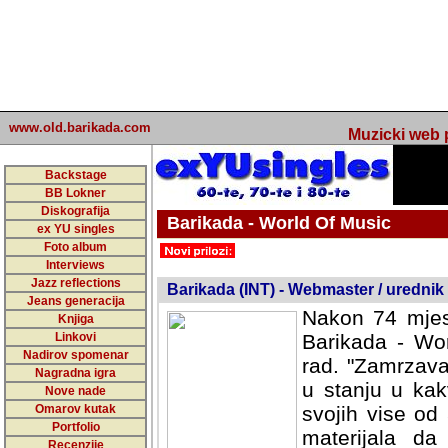
www.old.barikada.com
Muzicki web p
Backstage
BB Lokner
Diskografija
Barikada - World Of Music
ex YU singles
Foto album
undefined
Interviews
Jazz reflections
Barikada (INT) - Webmaster / urednik
Jeans generacija
Nakon 74 mjes
Knjiga
Linkovi
Barikada - Wor
Nadirov spomenar
rad. "Zamrzava
Nagradna igra
u stanju u kak
Nove nade
Omarov kutak
svojih vise od
Portfolio
materijala da 
Recenzije