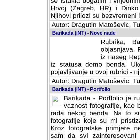
se istakla bogatim i vrijedni
Hrvoj (Zagreb, HR) i Dinko
Njihovi prilozi su bezvremeni i
Autor: Dragutin Matoševic, Tu
Barikada (INT) - Nove nade
Rubrika, B
objasnjava. 
iz naseg Reg
iz statusa demo benda. Uko
pojavljivanje u ovoj rubrici - nj
Autor: Dragutin Matoševic, Tu
Barikada (INT) - Portfolio
Barikada - Portfolio je 
vaznost fotografije, kao
rada nekog benda. Na to su 
fotografije koje su mi pristiz
fotografske primjere nekolik
svi zainteresovani sistemom "