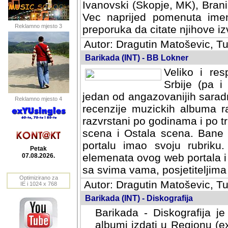
Ivanovski (Skopje, MK), Bran
Vec naprijed pomenuta ime
Reklamno mjesto 3
preporuka da citate njihove izv
Autor: Dragutin Matoševic, Tu
Barikada (INT) - BB Lokner
Veliko i res
Srbije (pa i
jedan od angazovanijih sarad
Reklamno mjesto 4
recenzije muzickih albuma ra
razvrstani po godinama i po t
scena i Ostala scena. Bane 
portalu imao svoju rubriku.
Petak
elemenata ovog web portala i 
07.08.2026.
sa svima vama, posjetiteljima
Optimizirano za
Autor: Dragutin Matoševic, Tu
IE i 1024 x 768
Barikada (INT) - Diskografija
Barikada - Diskografija je
albumi izdati u Regionu (ex 