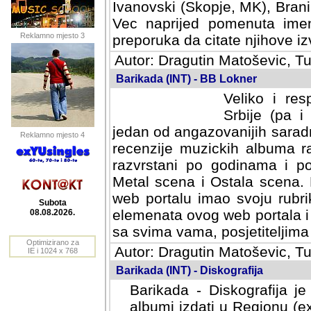
Ivanovski (Skopje, MK), Bran
Vec naprijed pomenuta ime
Reklamno mjesto 3
preporuka da citate njihove izv
Autor: Dragutin Matoševic, Tu
Barikada (INT) - BB Lokner
Veliko i res
Srbije (pa i
jedan od angazovanijih sarad
Reklamno mjesto 4
recenzije muzickih albuma ra
razvrstani po godinama i po t
scena i Ostala scena. Bane 
portalu imao svoju rubriku.
Subota
elemenata ovog web portala i 
08.08.2026.
sa svima vama, posjetiteljima
Optimizirano za
Autor: Dragutin Matoševic, Tu
IE i 1024 x 768
Barikada (INT) - Diskografija
Barikada - Diskografija je
albumi izdati u Regionu (ex 