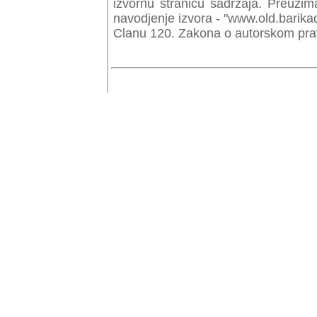
izvornu stranicu sadrzaja. Preuzim
navodjenje izvora - "www.old.barika
Clanu 120. Zakona o autorskom prav
© Copyr