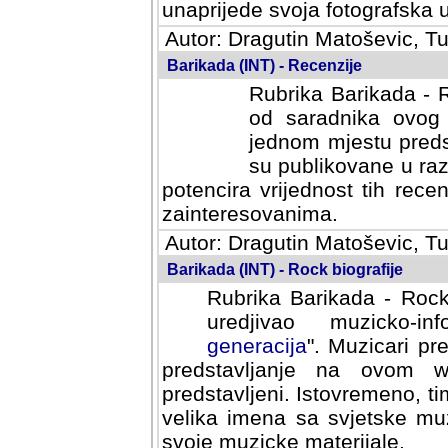
svoja fotografska umijeca.
Autor: Dragutin Matoševic, Tu
Barikada (INT) - Recenzije
Rubrika Barikada - R
od saradnika ovog 
jednom mjestu predst
su publikovane u ra
potencira vrijednost tih rece
zainteresovanima.
Autor: Dragutin Matoševic, Tu
Barikada (INT) - Rock biografije
Rubrika Barikada - Rock
uredjivao muzicko-informa
Muzicari predstavljeni u to
na ovom web portalu cime
Istovremeno, tim nacinom ra
sa svjetske muzicke scene da
materijale.