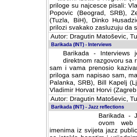
priloge su najcesce pisali: Vl
Popovic (Beograd, SRB), Ze
(Tuzla, BiH), Dinko Husadzi
prilozi svakako zasluzuju da se
Autor: Dragutin Matoševic, Tu
Barikada (INT) - Interviews
Barikada - Interviews 
direktnom razgovoru sa r
sam i vama prenosio kazivan
priloga sam napisao sam, mad
Palanka, SRB), Bill Kapelj (L
Vladimir Horvat Horvi (Zagreb,
Autor: Dragutin Matoševic, Tu
Barikada (INT) - Jazz reflections
Barikada - J
ovom web po
imenima iz svijeta jazz publi