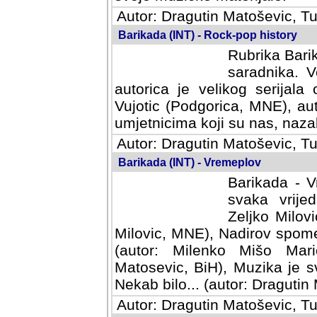
Autor: Dragutin Matoševic, Tu
Barikada (INT) - Rock-pop history
Rubrika Barik
saradnika. V
autorica je velikog serijal
Vujotic (Podgorica, MNE), aut
umjetnicima koji su nas, nazalo
Autor: Dragutin Matoševic, Tu
Barikada (INT) - Vremeplov
Barikada - V
svaka vrijedna
Milovic, MNE)
MNE), Nadirov spomenar (auto
Milenko Mišo Maric, UK), Muz
Muzika je svirala (autor: D
(autor: Dragutin Matosevic, BiH
Autor: Dragutin Matoševic, Tu