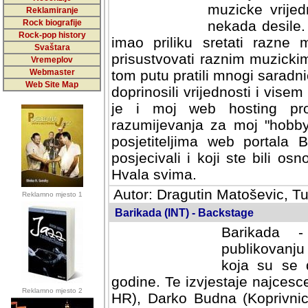
muzicke vrijed
Reklamiranje
Rock biografije
nekada desile
Rock-pop history
imao priliku sretati razne 
Svaštara
prisustvovati raznim muzick
Vremeplov
Webmaster
tom putu pratili mnogi saradni
Web Site Map
doprinosili vrijednosti i vise
je i moj web hosting prov
razumijevanja za moj "hobb
posjetiteljima web portala 
posjecivali i koji ste bili o
Hvala svima.
Autor: Dragutin Matoševic, Tu
Reklamno mjesto 1
Barikada (INT) - Backstage
Barikada -
publikovanju
koja su se 
godine. Te izvjestaje najcesce
Reklamno mjesto 2
HR), Darko Budna (Koprivnic