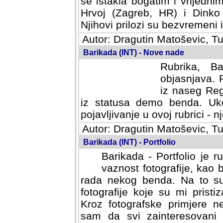
se istakla bogatim i vrijedni
Hrvoj (Zagreb, HR) i Dinko
Njihovi prilozi su bezvremeni i
Autor: Dragutin Matoševic, Tu
Barikada (INT) - Nove nade
Rubrika, B
objasnjava. 
iz naseg Reg
iz statusa demo benda. Uko
pojavljivanje u ovoj rubrici - nj
Autor: Dragutin Matoševic, Tu
Barikada (INT) - Portfolio
Barikada - Portfolio je 
vaznost fotografije, kao
rada nekog benda. Na to su 
fotografije koje su mi pristiz
fotografske primjere nekolik
svi zainteresovani sistemom "