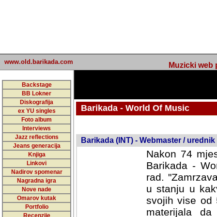
www.old.barikada.com
Muzicki web p
Backstage
BB Lokner
Diskografija
Barikada - World Of Music
ex YU singles
Foto album
undefined
Interviews
Jazz reflections
Barikada (INT) - Webmaster / urednik
Jeans generacija
Nakon 74 mjes
Knjiga
Linkovi
Barikada - Wor
Nadirov spomenar
rad. "Zamrzava
Nagradna igra
u stanju u kak
Nove nade
Omarov kutak
svojih vise od
Portfolio
materijala da 
Recenzije