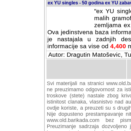
ex YU singles - 50 godina ex YU zab
"ex YU singl
malih gramof
zemljama ex 
Ova jedinstvena baza informa
je nastajala u zadnjih des
informacije sa vise od
4,400
m
Autor: Dragutin Matoševic, Tu
Svi materijali na stranici www.old.b
preuzimamo odgovornost za istini
troskove (stete) nastale zbog kriv
istinitost clanaka, vlasnistvo nad au
ovdje koriste, a preuzeti su s drugi
Nije dopusteno prestampavanje nit
www.old.barikada.com bez pism
Preuzimanje sadrzaja dozvoljeno 