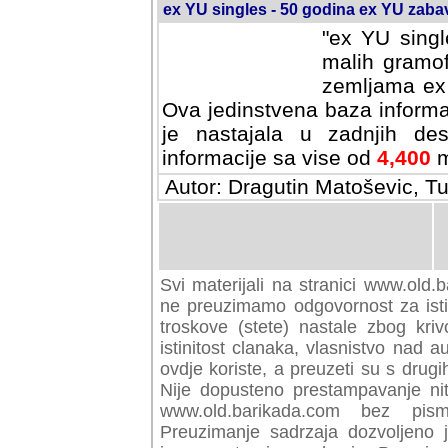
ex YU singles - 50 godina ex YU zab
"ex YU singl
malih gramof
zemljama ex 
Ova jedinstvena baza informa
je nastajala u zadnjih des
informacije sa vise od
4,400
m
Autor: Dragutin Matoševic, Tu
Svi materijali na stranici www.old.b
preuzimamo odgovornost za istini
troskove (stete) nastale zbog kriv
istinitost clanaka, vlasnistvo nad au
ovdje koriste, a preuzeti su s drugi
Nije dopusteno prestampavanje nit
www.old.barikada.com bez pism
Preuzimanje sadrzaja dozvoljeno 