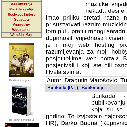
muzicke vrijed
Reklamiranje
Rock biografije
nekada desile
Rock-pop history
imao priliku sretati razne 
Svaštara
prisustvovati raznim muzick
Vremeplov
Webmaster
tom putu pratili mnogi saradni
Web Site Map
doprinosili vrijednosti i vise
je i moj web hosting prov
razumijevanja za moj "hobb
posjetiteljima web portala 
posjecivali i koji ste bili o
Hvala svima.
Autor: Dragutin Matoševic, Tu
Reklamno mjesto 1
Barikada (INT) - Backstage
Barikada -
publikovanju
koja su se 
godine. Te izvjestaje najcesce
Reklamno mjesto 2
HR), Darko Budna (Koprivnic