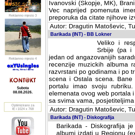
Ivanovski (Skopje, MK), Bran
Vec naprijed pomenuta ime
Reklamno mjesto 3
preporuka da citate njihove izv
Autor: Dragutin Matoševic, Tu
Barikada (INT) - BB Lokner
Veliko i res
Srbije (pa i
jedan od angazovanijih sarad
Reklamno mjesto 4
recenzije muzickih albuma ra
razvrstani po godinama i po t
scena i Ostala scena. Bane 
portalu imao svoju rubriku.
Subota
elemenata ovog web portala i 
08.08.2026.
sa svima vama, posjetiteljima
Optimizirano za
Autor: Dragutin Matoševic, Tu
IE i 1024 x 768
Barikada (INT) - Diskografija
Barikada - Diskografija je
albumi izdati u Regionu (ex 