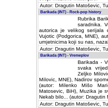
Autor: Dragutin Matoševic, Tu
Barikada (INT) - Rock-pop history
Rubrika Barik
saradnika. V
autorica je velikog serijal
Vujotic (Podgorica, MNE), aut
umjetnicima koji su nas, nazalo
Autor: Dragutin Matoševic, Tu
Barikada (INT) - Vremeplov
Barikada - V
svaka vrijedna
Milovic, MNE)
MNE), Nadirov spomenar (auto
Milenko Mišo Maric, UK), Muz
Muzika je svirala (autor: D
(autor: Dragutin Matosevic, BiH
Autor: Dragutin Matoševic, Tu