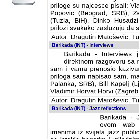
priloge su najcesce pisali: Vl
Popovic (Beograd, SRB), Ze
(Tuzla, BiH), Dinko Husadzi
prilozi svakako zasluzuju da se
Autor: Dragutin Matoševic, Tu
Barikada (INT) - Interviews
Barikada - Interviews 
direktnom razgovoru sa r
sam i vama prenosio kazivan
priloga sam napisao sam, mad
Palanka, SRB), Bill Kapelj (L
Vladimir Horvat Horvi (Zagreb,
Autor: Dragutin Matoševic, Tu
Barikada (INT) - Jazz reflections
Barikada - J
ovom web po
imenima iz svijeta jazz publi