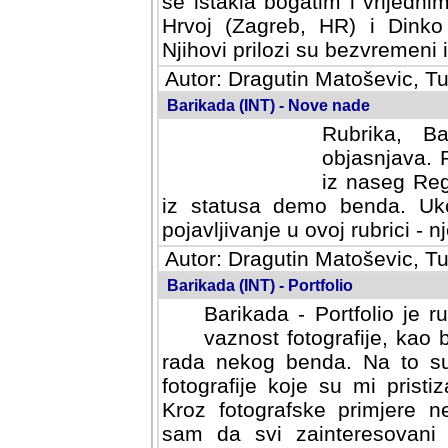
se istakla bogatim i vrijedni
Hrvoj (Zagreb, HR) i Dinko
Njihovi prilozi su bezvremeni i
Autor: Dragutin Matoševic, Tu
Barikada (INT) - Nove nade
Rubrika, B
objasnjava. 
iz naseg Reg
iz statusa demo benda. Uko
pojavljivanje u ovoj rubrici - nj
Autor: Dragutin Matoševic, Tu
Barikada (INT) - Portfolio
Barikada - Portfolio je 
vaznost fotografije, kao
rada nekog benda. Na to su 
fotografije koje su mi pristiz
fotografske primjere nekolik
svi zainteresovani sistemom "