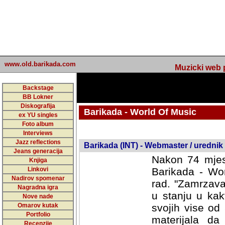
www.old.barikada.com
Muzicki web p
Backstage
BB Lokner
Diskografija
Barikada - World Of Music
ex YU singles
Foto album
undefined
Interviews
Jazz reflections
Barikada (INT) - Webmaster / urednik
Jeans generacija
Nakon 74 mjes
Knjiga
Linkovi
Barikada - Wor
Nadirov spomenar
rad. "Zamrzava
Nagradna igra
u stanju u kak
Nove nade
Omarov kutak
svojih vise od
Portfolio
materijala da 
Recenzije