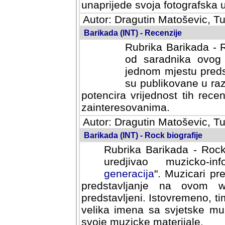
svoja fotografska umijeca.
Autor: Dragutin Matoševic, Tu
Barikada (INT) - Recenzije
Rubrika Barikada - R
od saradnika ovog 
jednom mjestu predst
su publikovane u ra
potencira vrijednost tih rece
zainteresovanima.
Autor: Dragutin Matoševic, Tu
Barikada (INT) - Rock biografije
Rubrika Barikada - Rock
uredjivao muzicko-informa
Muzicari predstavljeni u to
na ovom web portalu cime
Istovremeno, tim nacinom ra
sa svjetske muzicke scene da
materijale.