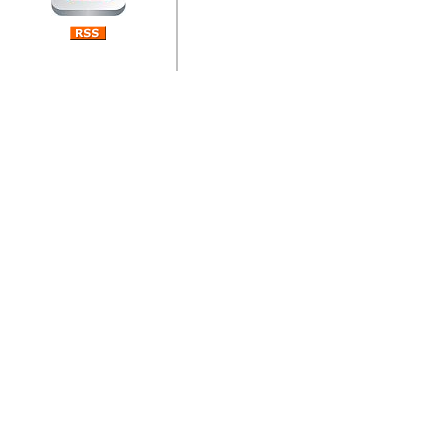
jedan od rijetkih koji je n
Njegovi prilozi su jedan od
i ponosan sam da je svoj
posjetiteljima ovog web por
Autor: Dragutin Matoševic,
Barikada (INT) - Diskografija
Barikada - Diskografija
muzicki albumi izdati u Reg
prostor). Te priloge su n
(Zagreb, HR), Milan B. Po
(Bar, MNE), Tomica Racic 
(Velika Ludina, HR)... Nj
citaju.
Autor: Dragutin Matoševic,
Barikada (INT) - Interviews