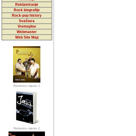
5,000 podstra
Reklamiranje
Rock biografije
da ga temelji
Rock-pop history
vrijednosti kojima smo sv
Svaštara
Vremeplov
Sretan sam da sam u protek
Webmaster
muzicare, svjedociti njih
Web Site Map
muzickim dogadjajima... Sr
mnogi saradnici koji su
doprinosili vrijednosti i v
sam da je i moj web hostin
imala razumijevanja za 
Reklamno mjesto 1
mnogobrojnim posjetitelj
Music, koji ste ga posjeciv
ovoga (nemalog) rada. Hva
Autor: Dragutin Matoševic,
Barikada (INT) - Backstage
Reklamno mjesto 2
Barikada -