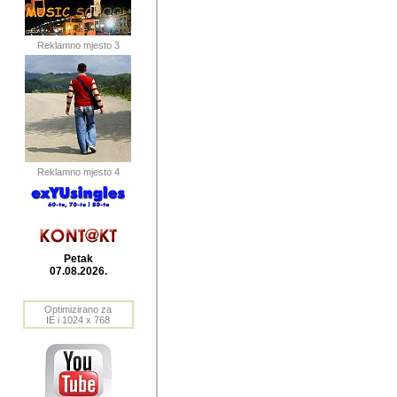
publikovan
dogadjanja
Reklamno mjesto 3
2004. do 2010. godine. Te i
Horvat Horvi (Zagreb, HR)
Šaric (Vinkovci, HR), Vas
Bane Lokner (Zemun, SRB)
imena, mnogima dobro zna
Reklamno mjesto 4
njihove izvjestaje.
Autor: Dragutin Matoševic,
Barikada (INT) - BB Lokner
Petak
Veliko i res
07.08.2026.
Srbije (pa i
Optimizirano za
jedan od angazovanijih s
IE i 1024 x 768
nebrojene recenzije muzic
Njegovi prilozi su razvr
odrednice: ex YU prostor,