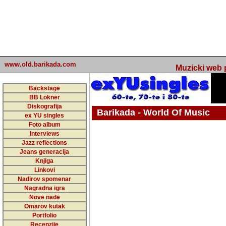
www.old.barikada.com
Muzicki web p
Backstage
BB Lokner
Diskografija
Barikada - World Of Music
ex YU singles
Foto album
undefined
Interviews
Jazz reflections
Barikada (INT) - Webmaster / urednik
Jeans generacija
Nakon 74 mj
Knjiga
Linkovi
portala Bari
Nadirov spomenar
zakljuciti 
Nagradna igra
Nove nade
Barikada - W
Omarov kutak
sada. I u sta
Portfolio
Recenzije