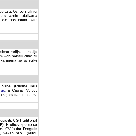
rtala. Osnovni cilj joj
ane u raznim rubrikama
lakse dostupnim svim
tivnu radijsku emisiju
ovom web portalu cime su
lika imena sa svjetske
a Vanell (Rudine, Bela
vic
, a Caslav Vujotic
 koji su nas, nazalost,
sjetiti: CG Traditional
MNE), Nadirov spomenar
cki CV (autor: Dragutin
 Nekab bilo... (autor: