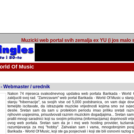
Muzicki web portal svih zemalja ex YU (i jos malo s
orld Of Music
ned
 - Webmaster / urednik
Nakon 74 mjeseca svakodnevnog updatea web portala Barikada - World O
zakljuciti svoj rad. "Zamrzavam" web portal Barikada - World Of Music u stanj
stanju "hibernacije", sa svojih vise od 5,000 podstranica, on vam daje dov
temeljito iscitavate, da istrazujete muzicke vrijednosti kojima smo svi svjedocili
Sretan sam da sam u proteklom periodu imao priliku sretati razne muzicar
uspjesima, prisustvovati raznim muzickim dogadjajima... Sretan sam da su 
mnogi saradnici koji su svojim prilozima (informacijama) doprinosili vrijednost
web portala. Sretan sam da je i moj web hosting provider, tuzlanska f
razumijevanja za moj "hobby". Zahvalan sam i vama, mnogobrojnim posje
Barikada - World Of Music, koji ste ga posjecivali i koji ste bili osnovni razl