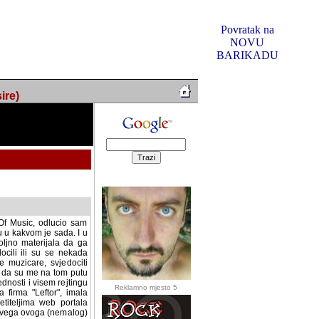
Povratak na
NOVU
BARIKADU
ire)
f Music, odlucio sam
u u kakvom je sada. I u
oljno materijala da ga
 ili su se nekada desile.
e, svjedociti njihovim
me na tom putu pratili
i i visem rejtingu ovog
Reklamno mjesto 5
irma "Leftor", imala
titeljima web portala
og svega ovoga (nemalog)