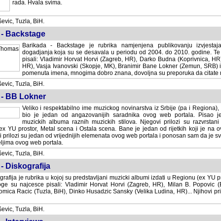
rada. Hvala svima.
vic, Tuzla, BiH.
 - Backstage
Barikada - Backstage je rubrika namjenjena publikovanju izvjestaj
dogadjanja koja su se desavala u periodu od 2004. do 2010. godine. Te 
pisali: Vladimir Horvat Horvi (Zagreb, HR), Darko Budna (Koprivnica, HR)
HR), Vasja Ivanovski (Skopje, MK), Branimir Bane Lokner (Zemun, SRB) i 
pomenuta imena, mnogima dobro znana, dovoljna su preporuka da citate nj
vic, Tuzla, BiH.
 - BB Lokner
Veliko i respektabilno ime muzickog novinarstva iz Srbije (pa i Regiona)
bio je jedan od angazovanijih saradnika ovog web portala. Pisao je nebro
albuma raznih muzickih stilova. Njegovi prilozi su razvrstani po godi
tor, Metal scena i Ostala scena. Bane je jedan od rijetkih koji je na ovom web port
dan od vrijednijih elemenata ovog web portala i ponosan sam da je svoje recenzije
b portala.
vic, Tuzla, BiH.
- Diskografija
rafija je rubrika u kojoj su predstavljani muzicki albumi izdati u Regionu (ex YU pro
oge su najcesce pisali: Vladimir Horvat Horvi (Zagreb, HR), Milan B. Popovic (Beogr
cic (Tuzla, BiH), Dinko Husadzic Sansky (Velika Ludina, HR)... Njihovi prilozi 
vic, Tuzla, BiH.