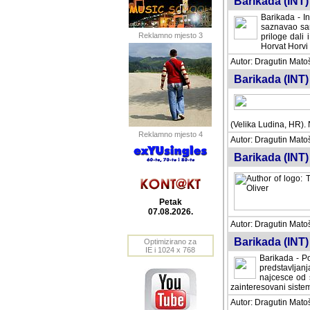
Barikada (INT) 
Barikada - In
saznavao sam
Reklamno mjesto 3
priloge dali 
Horvat Horvi 
Autor: Dragutin Matoše
Barikada (INT) 
(Velika Ludina, HR). N
Reklamno mjesto 4
Autor: Dragutin Matoše
Barikada (INT)
Petak
07.08.2026.
Autor: Dragutin Matoše
Barikada (INT) 
Optimizirano za
IE i 1024 x 768
Barikada - Po
predstavljanj
najcesce od s
zainteresovani sistemo
Autor: Dragutin Matoše