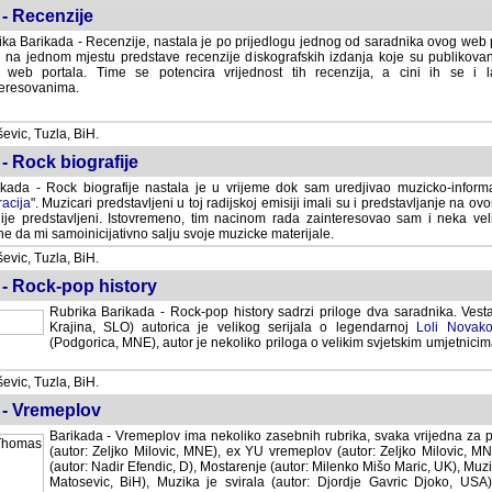
- Recenzije
ka Barikada - Recenzije, nastala je po prijedlogu jednog od saradnika ovog web po
 na jednom mjestu predstave recenzije diskografskih izdanja koje su publikov
web portala. Time se potencira vrijednost tih recenzija, a cini ih se i 
eresovanima.
vic, Tuzla, BiH.
- Rock biografije
kada - Rock biografije nastala je u vrijeme dok sam uredjivao muzicko-informa
acija
". Muzicari predstavljeni u toj radijskoj emisiji imali su i predstavljanje na 
nije predstavljeni. Istovremeno, tim nacinom rada zainteresovao sam i neka ve
 da mi samoinicijativno salju svoje muzicke materijale.
vic, Tuzla, BiH.
 - Rock-pop history
Rubrika Barikada - Rock-pop history sadrzi priloge dva saradnika. Vest
Krajina, SLO) autorica je velikog serijala o legendarnoj
Loli Novako
(Podgorica, MNE), autor je nekoliko priloga o velikim svjetskim umjetnicima
vic, Tuzla, BiH.
 - Vremeplov
Barikada - Vremeplov ima nekoliko zasebnih rubrika, svaka vrijedna za po
(autor: Zeljko Milovic, MNE), ex YU vremeplov (autor: Zeljko Milovic, 
(autor: Nadir Efendic, D), Mostarenje (autor: Milenko Mišo Maric, UK), Muzi
Matosevic, BiH), Muzika je svirala (autor: Djordje Gavric Djoko, USA),