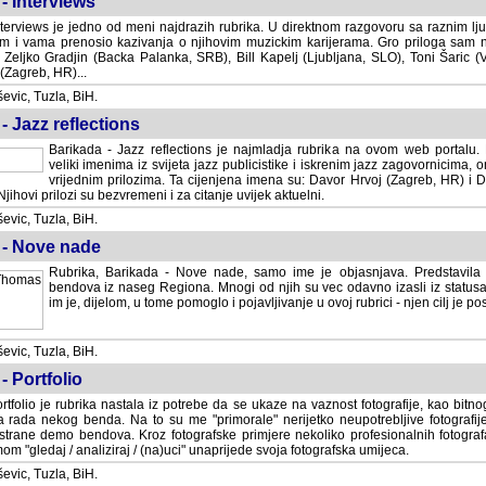
- Interviews
terviews je jedno od meni najdrazih rubrika. U direktnom razgovoru sa raznim lju
 i vama prenosio kazivanja o njihovim muzickim karijerama. Gro priloga sam
i Zeljko Gradjin (Backa Palanka, SRB), Bill Kapelj (Ljubljana, SLO), Toni Šaric (
(Zagreb, HR)...
vic, Tuzla, BiH.
- Jazz reflections
Barikada - Jazz reflections je najmladja rubrika na ovom web portalu. Medju
imenima iz svijeta jazz publicistike i iskrenim jazz zagovornicima, on
vrijednim prilozima. Ta cijenjena imena su: Davor Hrvoj (Zagreb, HR) i
jihovi prilozi su bezvremeni i za citanje uvijek aktuelni.
vic, Tuzla, BiH.
 - Nove nade
Rubrika, Barikada - Nove nade, samo ime je objasnjava. Predstavila
bendova iz naseg Regiona. Mnogi od njih su vec odavno izasli iz statusa 
je, dijelom, u tome pomoglo i pojavljivanje u ovoj rubrici - njen cilj je postig
vic, Tuzla, BiH.
- Portfolio
rtfolio je rubrika nastala iz potrebe da se ukaze na vaznost fotografije, kao bi
a rada nekog benda. Na to su me "primorale" nerijetko neupotrebljive fotografije
trane demo bendova. Kroz fotografske primjere nekoliko profesionalnih fotogr
m "gledaj / analiziraj / (na)uci" unaprijede svoja fotografska umijeca.
vic, Tuzla, BiH.