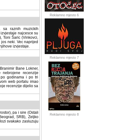
Reklamno mjesto 6
a sa raznih muzickih
izvjestaje najcesce su
, Toni Šaric (Vinkovci,
jos neki. Vec naprijed
ihove izvjestaje.
Reklamno mjesto 7
, Branimir Bane Lokner,
jene recenzije muzickih
nama i po tri osnovne
alu imao svoju rubriku.
 dijelio sa svima vama,
stor), pa i sire (Ostali
Reklamno mjesto 8
ad, SRB), Zeljko Milovic
svakako zasluzuju da se