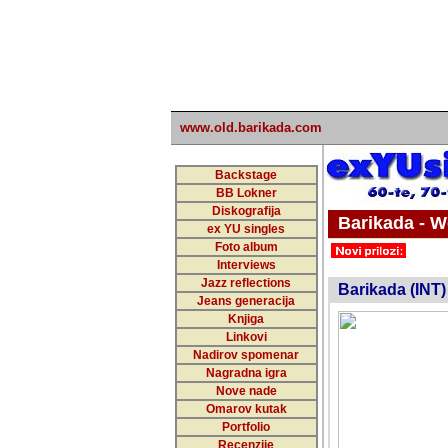
www.old.barikada.com
Backstage
BB Lokner
Diskografija
Barikada - W
ex YU singles
Foto album
undefi
Interviews
Jazz reflections
Barikada (INT)
Jeans generacija
Knjiga
Linkovi
Nadirov spomenar
Nagradna igra
Nove nade
Omarov kutak
Portfolio
Recenzije