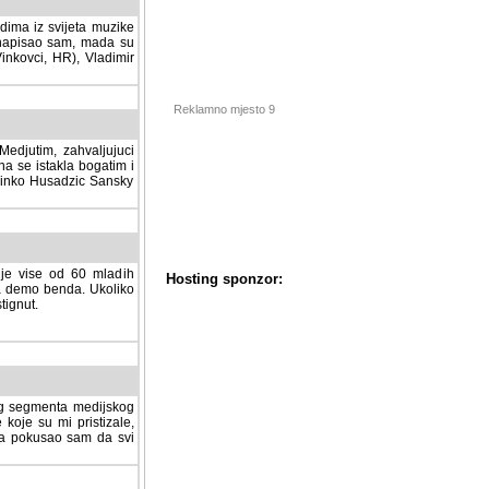
dima iz svijeta muzike
 napisao sam, mada su
Vinkovci, HR), Vladimir
Reklamno mjesto 9
tim, zahvaljujuci veliki
a se istakla bogatim i
 Dinko Husadzic Sansky
 je vise od 60 mladih
demo benda. Ukoliko im
nut.
Hosting sponzor:
tnog segmenta medijskog
 koje su mi pristizale,
afa pokusao sam da svi