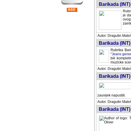
Barikada (INT) 
Rubri
je da
ovog 
zaint
Autor: Dragutin Matoše
Barikada (INT) 
Rubrika Bari
"
Jeans gener
bili komplet
muzicke scene
Autor: Dragutin Matoše
Barikada (INT)
zauvijek napustili.
Autor: Dragutin Matoše
Barikada (INT)