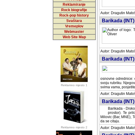
Reklamiranje
Rock biografije
Autor: Dragutin Matoše
Rock-pop history
Barikada (INT)
Svaštara
Vremeplov
Webmaster
Web Site Map
Autor: Dragutin Matoše
Barikada (INT)
odrednice: ex YU pros
Njegovi prilozi su je
Reklamno mjesto 1
posjetiteljima ovog we
Autor: Dragutin Matoše
Barikada (INT) 
Barikada - Diskog
prostor). Te pril
(Bar, MNE), Tomica Ra
citaju.
Reklamno mjesto 2
Autor: Dragutin Matoše