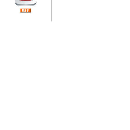
jedan od rijetkih koji je n
Njegovi prilozi su jedan od
i ponosan sam da je svoj
posjetiteljima ovog web por
Autor: Dragutin Matoševic,
Barikada (INT) - Diskografija
Barikada - Diskografija
muzicki albumi izdati u Reg
prostor). Te priloge su n
(Zagreb, HR), Milan B. Po
(Bar, MNE), Tomica Racic 
(Velika Ludina, HR)... Nj
citaju.
Autor: Dragutin Matoševic,
Barikada (INT) - Interviews