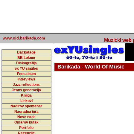
www.old.barikada.com
Muzicki web p
Backstage
BB Lokner
Diskografija
Barikada - World Of Music
ex YU singles
Foto album
undefined
Interviews
Jazz reflections
Barikada (INT) - Webmaster / urednik
Jeans generacija
Nakon 74 mj
Knjiga
Linkovi
portala Bari
Nadirov spomenar
zakljuciti 
Nagradna igra
Nove nade
Barikada - W
Omarov kutak
sada. I u sta
Portfolio
Recenzije