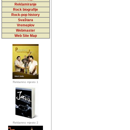
5,000 podstra
Reklamiranje
Rock biografije
da ga temelji
Rock-pop history
vrijednosti kojima smo sv
Svaštara
Vremeplov
Sretan sam da sam u protek
Webmaster
muzicare, svjedociti njih
Web Site Map
muzickim dogadjajima... Sr
mnogi saradnici koji su
doprinosili vrijednosti i v
sam da je i moj web hostin
imala razumijevanja za 
Reklamno mjesto 1
mnogobrojnim posjetitelj
Music, koji ste ga posjeciv
ovoga (nemalog) rada. Hva
Autor: Dragutin Matoševic,
Barikada (INT) - Backstage
Reklamno mjesto 2
Barikada -