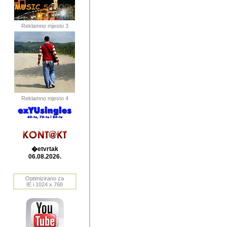
publikovan
dogadjanja
Reklamno mjesto 3
2004. do 2010. godine. Te i
Horvat Horvi (Zagreb, HR)
Šaric (Vinkovci, HR), Vas
Bane Lokner (Zemun, SRB)
imena, mnogima dobro zna
Reklamno mjesto 4
njihove izvjestaje.
Autor: Dragutin Matoševic,
Barikada (INT) - BB Lokner
�etvrtak
Veliko i res
06.08.2026.
Srbije (pa i
Optimizirano za
jedan od angazovanijih s
IE i 1024 x 768
nebrojene recenzije muzic
Njegovi prilozi su razvr
odrednice: ex YU prostor,