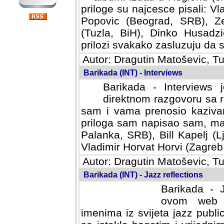
priloge su najcesce pisali: Vl
Popovic (Beograd, SRB), Ze
(Tuzla, BiH), Dinko Husadzi
prilozi svakako zasluzuju da se
Autor: Dragutin Matoševic, Tu
Barikada (INT) - Interviews
Barikada - Interviews 
direktnom razgovoru sa r
sam i vama prenosio kazivan
priloga sam napisao sam, mad
Palanka, SRB), Bill Kapelj (L
Vladimir Horvat Horvi (Zagreb,
Autor: Dragutin Matoševic, Tu
Barikada (INT) - Jazz reflections
Barikada - J
ovom web po
imenima iz svijeta jazz publi