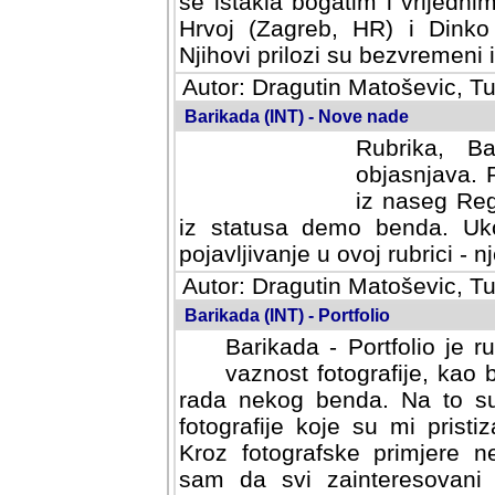
se istakla bogatim i vrijedni
Hrvoj (Zagreb, HR) i Dinko
Njihovi prilozi su bezvremeni i
Autor: Dragutin Matoševic, Tu
Barikada (INT) - Nove nade
Rubrika, B
objasnjava. 
iz naseg Reg
iz statusa demo benda. Uko
pojavljivanje u ovoj rubrici - nj
Autor: Dragutin Matoševic, Tu
Barikada (INT) - Portfolio
Barikada - Portfolio je 
vaznost fotografije, kao
rada nekog benda. Na to su 
fotografije koje su mi pristiz
fotografske primjere nekolik
svi zainteresovani sistemom "