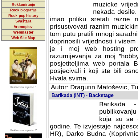
muzicke vrijed
Reklamiranje
Rock biografije
nekada desile
Rock-pop history
imao priliku sretati razne 
Svaštara
prisustvovati raznim muzick
Vremeplov
Webmaster
tom putu pratili mnogi saradni
Web Site Map
doprinosili vrijednosti i vise
je i moj web hosting prov
razumijevanja za moj "hobb
posjetiteljima web portala 
posjecivali i koji ste bili o
Hvala svima.
Autor: Dragutin Matoševic, Tu
Reklamno mjesto 1
Barikada (INT) - Backstage
Barikada -
publikovanju
koja su se 
godine. Te izvjestaje najcesce
Reklamno mjesto 2
HR), Darko Budna (Koprivnic