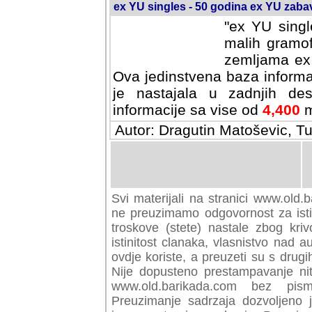
ex YU singles - 50 godina ex YU zab
"ex YU singl
malih gramof
zemljama ex 
Ova jedinstvena baza informa
je nastajala u zadnjih des
informacije sa vise od
4,400
m
Autor: Dragutin Matoševic, Tu
Svi materijali na stranici www.old.b
preuzimamo odgovornost za istini
troskove (stete) nastale zbog kriv
istinitost clanaka, vlasnistvo nad au
ovdje koriste, a preuzeti su s drugi
Nije dopusteno prestampavanje nit
www.old.barikada.com bez pism
Preuzimanje sadrzaja dozvoljeno 