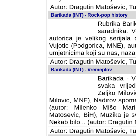
Autor: Dragutin Matoševic, Tu
Barikada (INT) - Rock-pop history
Rubrika Barik
saradnika. V
autorica je velikog serijal
Vujotic (Podgorica, MNE), aut
umjetnicima koji su nas, nazalo
Autor: Dragutin Matoševic, Tu
Barikada (INT) - Vremeplov
Barikada - V
svaka vrijedna
Milovic, MNE)
MNE), Nadirov spomenar (auto
Milenko Mišo Maric, UK), Muz
Muzika je svirala (autor: D
(autor: Dragutin Matosevic, BiH
Autor: Dragutin Matoševic, Tu