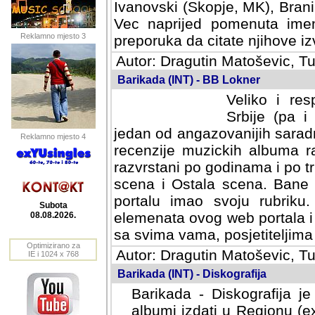
Ivanovski (Skopje, MK), Bran
Vec naprijed pomenuta ime
Reklamno mjesto 3
preporuka da citate njihove izv
Autor: Dragutin Matoševic, Tu
Barikada (INT) - BB Lokner
Veliko i res
Srbije (pa i
jedan od angazovanijih sarad
Reklamno mjesto 4
recenzije muzickih albuma ra
razvrstani po godinama i po t
scena i Ostala scena. Bane 
portalu imao svoju rubriku.
Subota
elemenata ovog web portala i 
08.08.2026.
sa svima vama, posjetiteljima
Optimizirano za
Autor: Dragutin Matoševic, Tu
IE i 1024 x 768
Barikada (INT) - Diskografija
Barikada - Diskografija je
albumi izdati u Regionu (ex 