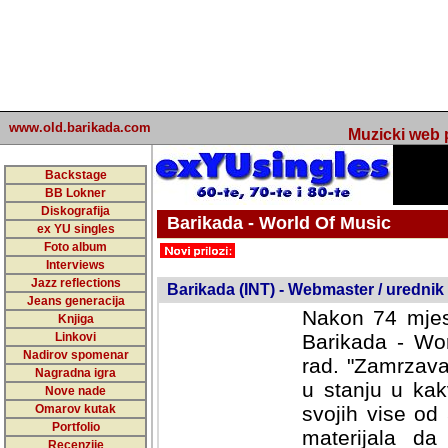
www.old.barikada.com
Muzicki web p
Backstage
BB Lokner
Diskografija
Barikada - World Of Music
ex YU singles
Foto album
undefined
Interviews
Jazz reflections
Barikada (INT) - Webmaster / urednik
Jeans generacija
Nakon 74 mjes
Knjiga
Linkovi
Barikada - Wor
Nadirov spomenar
rad. "Zamrzava
Nagradna igra
u stanju u kak
Nove nade
Omarov kutak
svojih vise od
Portfolio
materijala da 
Recenzije