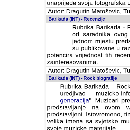
svoja fotografska umijeca.
Autor: Dragutin Matoševic, Tu
Barikada (INT) - Recenzije
Rubrika Barikada - R
od saradnika ovog 
jednom mjestu predst
su publikovane u ra
potencira vrijednost tih rece
zainteresovanima.
Autor: Dragutin Matoševic, Tu
Barikada (INT) - Rock biografije
Rubrika Barikada - Rock
uredjivao muzicko-informa
Muzicari predstavljeni u to
na ovom web portalu cime
Istovremeno, tim nacinom ra
sa svjetske muzicke scene da
materijale.