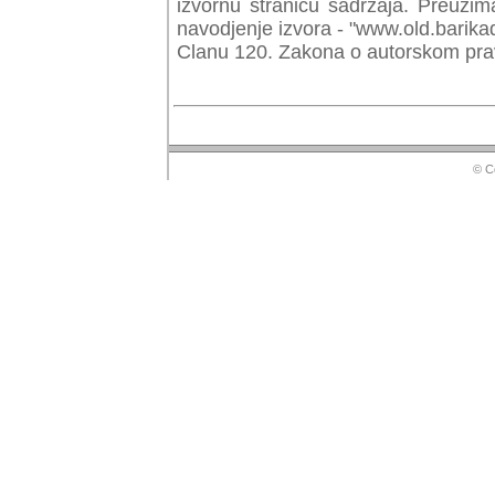
izvornu stranicu sadrzaja. Preuzim
navodjenje izvora - "www.old.barika
Clanu 120. Zakona o autorskom prav
© Copyr