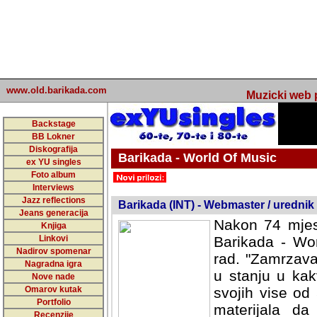
www.old.barikada.com
Muzicki web p
Backstage
BB Lokner
Diskografija
Barikada - World Of Music
ex YU singles
Foto album
undefined
Interviews
Jazz reflections
Barikada (INT) - Webmaster / urednik
Jeans generacija
Nakon 74 mjes
Knjiga
Linkovi
Barikada - Wor
Nadirov spomenar
rad. "Zamrzava
Nagradna igra
u stanju u kak
Nove nade
Omarov kutak
svojih vise od
Portfolio
materijala da 
Recenzije