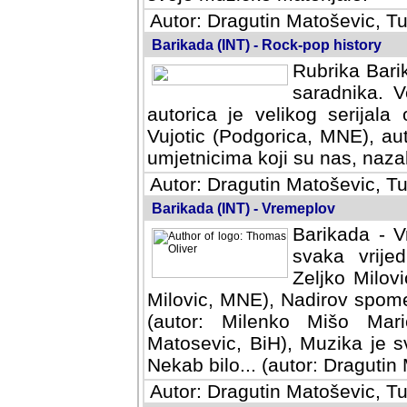
Autor: Dragutin Matoševic, Tu
Barikada (INT) - Rock-pop history
Rubrika Barik
saradnika. V
autorica je velikog serijal
Vujotic (Podgorica, MNE), aut
umjetnicima koji su nas, nazalo
Autor: Dragutin Matoševic, Tu
Barikada (INT) - Vremeplov
Barikada - V
svaka vrijedna
Milovic, MNE)
MNE), Nadirov spomenar (auto
Milenko Mišo Maric, UK), Muz
Muzika je svirala (autor: D
(autor: Dragutin Matosevic, BiH
Autor: Dragutin Matoševic, Tu