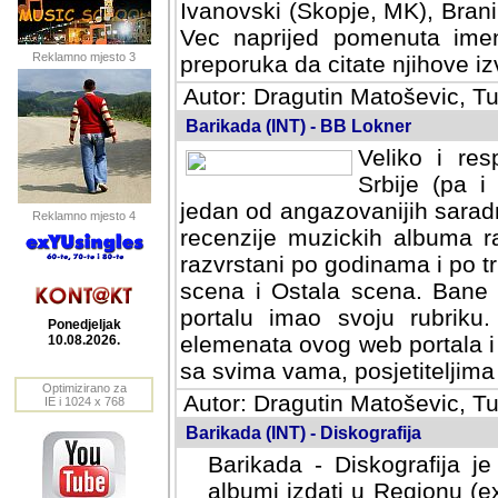
Ivanovski (Skopje, MK), Bran
Vec naprijed pomenuta ime
Reklamno mjesto 3
preporuka da citate njihove izv
Autor: Dragutin Matoševic, Tu
Barikada (INT) - BB Lokner
Veliko i res
Srbije (pa i
jedan od angazovanijih sarad
Reklamno mjesto 4
recenzije muzickih albuma ra
razvrstani po godinama i po t
scena i Ostala scena. Bane 
portalu imao svoju rubriku.
Ponedjeljak
elemenata ovog web portala i 
10.08.2026.
sa svima vama, posjetiteljima
Optimizirano za
Autor: Dragutin Matoševic, Tu
IE i 1024 x 768
Barikada (INT) - Diskografija
Barikada - Diskografija je
albumi izdati u Regionu (ex 