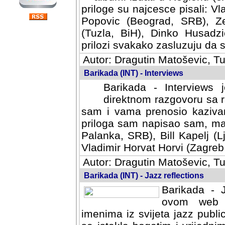
priloge su najcesce pisali: Vl
Popovic (Beograd, SRB), Ze
(Tuzla, BiH), Dinko Husadzi
prilozi svakako zasluzuju da se
Autor: Dragutin Matoševic, Tu
Barikada (INT) - Interviews
Barikada - Interviews 
direktnom razgovoru sa r
sam i vama prenosio kazivan
priloga sam napisao sam, mad
Palanka, SRB), Bill Kapelj (L
Vladimir Horvat Horvi (Zagreb,
Autor: Dragutin Matoševic, Tu
Barikada (INT) - Jazz reflections
Barikada - J
ovom web po
imenima iz svijeta jazz publi