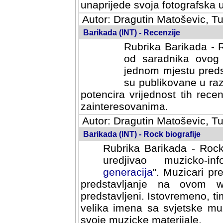
svoja fotografska umijeca.
Autor: Dragutin Matoševic, Tu
Barikada (INT) - Recenzije
Rubrika Barikada - R
od saradnika ovog 
jednom mjestu predst
su publikovane u ra
potencira vrijednost tih rece
zainteresovanima.
Autor: Dragutin Matoševic, Tu
Barikada (INT) - Rock biografije
Rubrika Barikada - Rock
uredjivao muzicko-informa
Muzicari predstavljeni u to
na ovom web portalu cime
Istovremeno, tim nacinom ra
sa svjetske muzicke scene da
materijale.