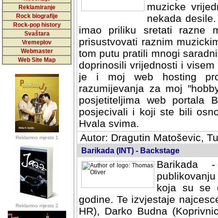
muzicke vrijed
Reklamiranje
Rock biografije
nekada desile
Rock-pop history
imao priliku sretati razne 
Svaštara
prisustvovati raznim muzick
Vremeplov
Webmaster
tom putu pratili mnogi saradni
Web Site Map
doprinosili vrijednosti i vise
je i moj web hosting prov
razumijevanja za moj "hobb
posjetiteljima web portala 
posjecivali i koji ste bili o
Hvala svima.
Autor: Dragutin Matoševic, Tu
Reklamno mjesto 1
Barikada (INT) - Backstage
Barikada -
publikovanju
koja su se 
godine. Te izvjestaje najcesce
Reklamno mjesto 2
HR), Darko Budna (Koprivnic