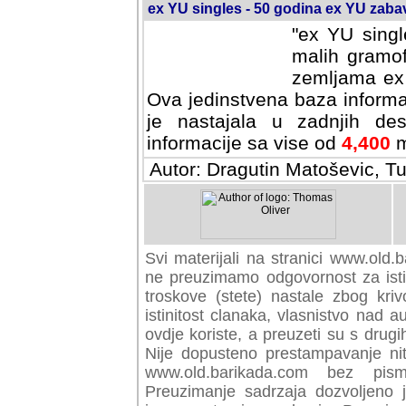
ex YU singles - 50 godina ex YU zab
"ex YU singl
malih gramof
zemljama ex 
Ova jedinstvena baza informa
je nastajala u zadnjih des
informacije sa vise od
4,400
m
Autor: Dragutin Matoševic, Tu
Svi materijali na stranici www.old.b
preuzimamo odgovornost za istini
troskove (stete) nastale zbog kriv
istinitost clanaka, vlasnistvo nad au
ovdje koriste, a preuzeti su s drugi
Nije dopusteno prestampavanje nit
www.old.barikada.com bez pism
Preuzimanje sadrzaja dozvoljeno 