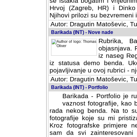
se istakla bogatim i vrijedni
Hrvoj (Zagreb, HR) i Dinko
Njihovi prilozi su bezvremeni i
Autor: Dragutin Matoševic, Tu
Barikada (INT) - Nove nade
Rubrika, B
objasnjava. 
iz naseg Reg
iz statusa demo benda. Uko
pojavljivanje u ovoj rubrici - nj
Autor: Dragutin Matoševic, Tu
Barikada (INT) - Portfolio
Barikada - Portfolio je 
vaznost fotografije, kao
rada nekog benda. Na to su 
fotografije koje su mi pristiz
fotografske primjere nekolik
svi zainteresovani sistemom "