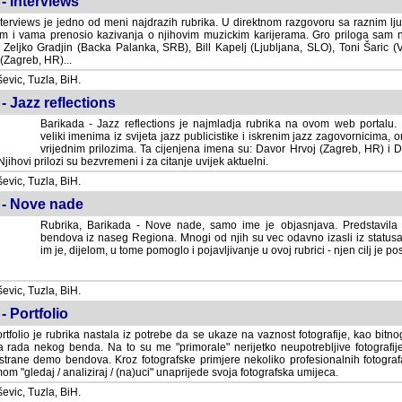
- Interviews
terviews je jedno od meni najdrazih rubrika. U direktnom razgovoru sa raznim lju
 i vama prenosio kazivanja o njihovim muzickim karijerama. Gro priloga sam
i Zeljko Gradjin (Backa Palanka, SRB), Bill Kapelj (Ljubljana, SLO), Toni Šaric (
(Zagreb, HR)...
vic, Tuzla, BiH.
- Jazz reflections
Barikada - Jazz reflections je najmladja rubrika na ovom web portalu. Medju
imenima iz svijeta jazz publicistike i iskrenim jazz zagovornicima, on
vrijednim prilozima. Ta cijenjena imena su: Davor Hrvoj (Zagreb, HR) i
jihovi prilozi su bezvremeni i za citanje uvijek aktuelni.
vic, Tuzla, BiH.
 - Nove nade
Rubrika, Barikada - Nove nade, samo ime je objasnjava. Predstavila
bendova iz naseg Regiona. Mnogi od njih su vec odavno izasli iz statusa 
je, dijelom, u tome pomoglo i pojavljivanje u ovoj rubrici - njen cilj je postig
vic, Tuzla, BiH.
- Portfolio
rtfolio je rubrika nastala iz potrebe da se ukaze na vaznost fotografije, kao bi
a rada nekog benda. Na to su me "primorale" nerijetko neupotrebljive fotografije
trane demo bendova. Kroz fotografske primjere nekoliko profesionalnih fotogr
m "gledaj / analiziraj / (na)uci" unaprijede svoja fotografska umijeca.
vic, Tuzla, BiH.