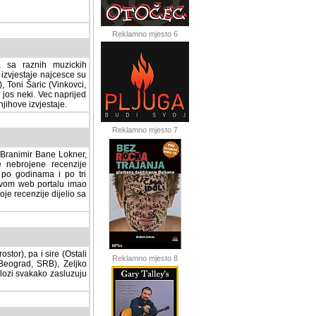
Reklamno mjesto 6
a sa raznih muzickih
izvjestaje najcesce su
, Toni Šaric (Vinkovci,
jos neki. Vec naprijed
ihove izvjestaje.
Reklamno mjesto 7
, Branimir Bane Lokner,
jene recenzije muzickih
nama i po tri osnovne
alu imao svoju rubriku.
 dijelio sa svima vama,
stor), pa i sire (Ostali
Reklamno mjesto 8
ad, SRB), Zeljko Milovic
svakako zasluzuju da se