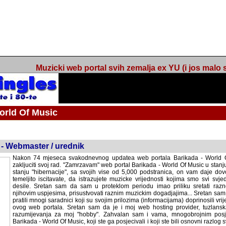
Muzicki web portal svih zemalja ex YU (i jos malo s
orld Of Music
ned
 - Webmaster / urednik
Nakon 74 mjeseca svakodnevnog updatea web portala Barikada - World O
zakljuciti svoj rad. "Zamrzavam" web portal Barikada - World Of Music u stanj
stanju "hibernacije", sa svojih vise od 5,000 podstranica, on vam daje dov
temeljito iscitavate, da istrazujete muzicke vrijednosti kojima smo svi svjedocili
Sretan sam da sam u proteklom periodu imao priliku sretati razne muzicar
uspjesima, prisustvovati raznim muzickim dogadjajima... Sretan sam da su 
mnogi saradnici koji su svojim prilozima (informacijama) doprinosili vrijednost
web portala. Sretan sam da je i moj web hosting provider, tuzlanska f
razumijevanja za moj "hobby". Zahvalan sam i vama, mnogobrojnim posje
Barikada - World Of Music, koji ste ga posjecivali i koji ste bili osnovni razl