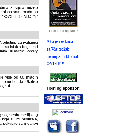
dima iz svijeta muzike
 napisao sam, mada su
Vinkovci, HR), Vladimir
Reklamno mjesto 9
tim, zahvaljujuci veliki
a se istakla bogatim i
 Dinko Husadzic Sansky
 je vise od 60 mladih
demo benda. Ukoliko im
nut.
Hosting sponzor:
tnog segmenta medijskog
 koje su mi pristizale,
afa pokusao sam da svi