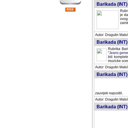
Barikada (INT) 
Rubri
je da
ovog 
zaint
Autor: Dragutin Matoše
Barikada (INT) 
Rubrika Bari
"
Jeans gener
bili komplet
muzicke scene
Autor: Dragutin Matoše
Barikada (INT)
zauvijek napustili.
Autor: Dragutin Matoše
Barikada (INT)