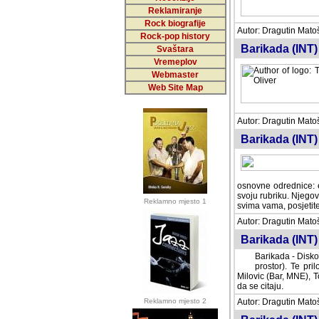
Reklamiranje
Rock biografije
Autor: Dragutin Matoše
Rock-pop history
Barikada (INT)
Svaštara
Vremeplov
Webmaster
Web Site Map
Autor: Dragutin Matoše
Barikada (INT)
odrednice: ex YU pros
Njegovi prilozi su je
Reklamno mjesto 1
posjetiteljima ovog we
Autor: Dragutin Matoše
Barikada (INT) 
Barikada - Diskog
prostor). Te pril
(Bar, MNE), Tomica Ra
citaju.
Reklamno mjesto 2
Autor: Dragutin Matoše