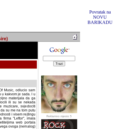
Povratak na
NOVU
BARIKADU
ire)
f Music, odlucio sam
u u kakvom je sada. I u
oljno materijala da ga
 ili su se nekada desile.
e, svjedociti njihovim
me na tom putu pratili
i i visem rejtingu ovog
Reklamno mjesto 5
irma "Leftor", imala
titeljima web portala
og svega ovoga (nemalog)