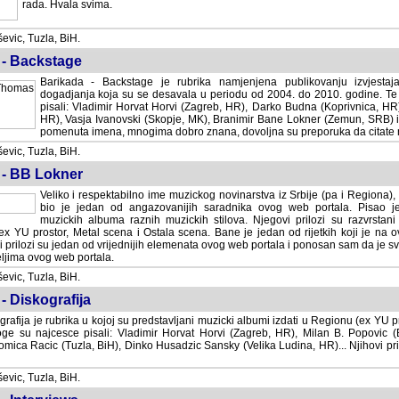
rada. Hvala svima.
vic, Tuzla, BiH.
 - Backstage
Barikada - Backstage je rubrika namjenjena publikovanju izvjestaj
dogadjanja koja su se desavala u periodu od 2004. do 2010. godine. Te 
pisali: Vladimir Horvat Horvi (Zagreb, HR), Darko Budna (Koprivnica, HR)
HR), Vasja Ivanovski (Skopje, MK), Branimir Bane Lokner (Zemun, SRB) i 
pomenuta imena, mnogima dobro znana, dovoljna su preporuka da citate nj
vic, Tuzla, BiH.
 - BB Lokner
Veliko i respektabilno ime muzickog novinarstva iz Srbije (pa i Regiona)
bio je jedan od angazovanijih saradnika ovog web portala. Pisao je nebro
albuma raznih muzickih stilova. Njegovi prilozi su razvrstani po godi
tor, Metal scena i Ostala scena. Bane je jedan od rijetkih koji je na ovom web port
dan od vrijednijih elemenata ovog web portala i ponosan sam da je svoje recenzije
b portala.
vic, Tuzla, BiH.
- Diskografija
rafija je rubrika u kojoj su predstavljani muzicki albumi izdati u Regionu (ex YU pro
oge su najcesce pisali: Vladimir Horvat Horvi (Zagreb, HR), Milan B. Popovic (Beogr
cic (Tuzla, BiH), Dinko Husadzic Sansky (Velika Ludina, HR)... Njihovi prilozi 
vic, Tuzla, BiH.