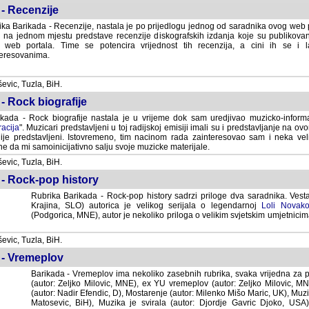
- Recenzije
ka Barikada - Recenzije, nastala je po prijedlogu jednog od saradnika ovog web po
 na jednom mjestu predstave recenzije diskografskih izdanja koje su publikov
web portala. Time se potencira vrijednost tih recenzija, a cini ih se i 
eresovanima.
vic, Tuzla, BiH.
- Rock biografije
kada - Rock biografije nastala je u vrijeme dok sam uredjivao muzicko-informa
acija
". Muzicari predstavljeni u toj radijskoj emisiji imali su i predstavljanje na 
nije predstavljeni. Istovremeno, tim nacinom rada zainteresovao sam i neka ve
 da mi samoinicijativno salju svoje muzicke materijale.
vic, Tuzla, BiH.
 - Rock-pop history
Rubrika Barikada - Rock-pop history sadrzi priloge dva saradnika. Vest
Krajina, SLO) autorica je velikog serijala o legendarnoj
Loli Novako
(Podgorica, MNE), autor je nekoliko priloga o velikim svjetskim umjetnicima
vic, Tuzla, BiH.
 - Vremeplov
Barikada - Vremeplov ima nekoliko zasebnih rubrika, svaka vrijedna za po
(autor: Zeljko Milovic, MNE), ex YU vremeplov (autor: Zeljko Milovic, 
(autor: Nadir Efendic, D), Mostarenje (autor: Milenko Mišo Maric, UK), Muzi
Matosevic, BiH), Muzika je svirala (autor: Djordje Gavric Djoko, USA),