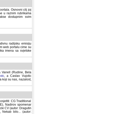
rtala. Osnovni cilj joj
ane u raznim rubrikama
lakse dostupnim svim
tivnu radijsku emisiju
ovom web portalu cime su
lika imena sa svjetske
a Vanell (Rudine, Bela
vic
, a Caslav Vujotic
 koji su nas, nazalost,
sjetiti: CG Traditional
MNE), Nadirov spomenar
cki CV (autor: Dragutin
 Nekab bilo... (autor: