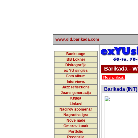
www.old.barikada.com
Backstage
BB Lokner
Diskografija
Barikada - W
ex YU singles
Foto album
undefi
Interviews
Jazz reflections
Barikada (INT)
Jeans generacija
Knjiga
Linkovi
Nadirov spomenar
Nagradna igra
Nove nade
Omarov kutak
Portfolio
Recenzije