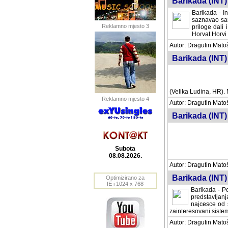
Barikada (INT) 
Barikada - In
saznavao sam
Reklamno mjesto 3
priloge dali 
Horvat Horvi 
Autor: Dragutin Matoše
Barikada (INT) 
(Velika Ludina, HR). N
Reklamno mjesto 4
Autor: Dragutin Matoše
Barikada (INT)
Subota
08.08.2026.
Autor: Dragutin Matoše
Barikada (INT) 
Optimizirano za
IE i 1024 x 768
Barikada - Po
predstavljanj
najcesce od s
zainteresovani sistemo
Autor: Dragutin Matoše