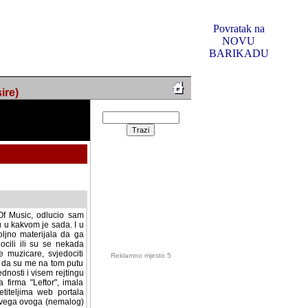
Povratak na
NOVU
BARIKADU
ire)
f Music, odlucio sam
u u kakvom je sada. I u
oljno materijala da ga
 ili su se nekada desile.
e, svjedociti njihovim
me na tom putu pratili
i i visem rejtingu ovog
Reklamno mjesto 5
irma "Leftor", imala
titeljima web portala
og svega ovoga (nemalog)