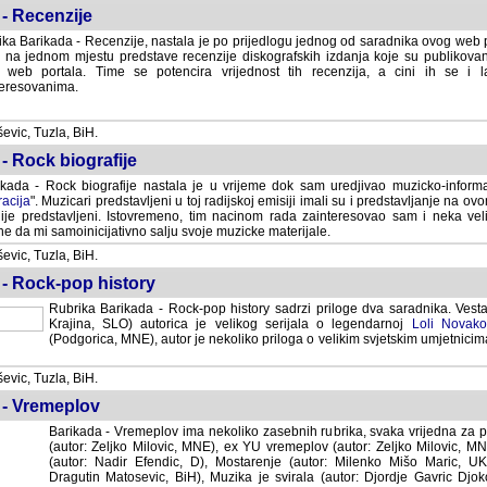
- Recenzije
ka Barikada - Recenzije, nastala je po prijedlogu jednog od saradnika ovog web po
 na jednom mjestu predstave recenzije diskografskih izdanja koje su publikov
web portala. Time se potencira vrijednost tih recenzija, a cini ih se i 
eresovanima.
vic, Tuzla, BiH.
- Rock biografije
kada - Rock biografije nastala je u vrijeme dok sam uredjivao muzicko-informa
acija
". Muzicari predstavljeni u toj radijskoj emisiji imali su i predstavljanje na 
nije predstavljeni. Istovremeno, tim nacinom rada zainteresovao sam i neka ve
 da mi samoinicijativno salju svoje muzicke materijale.
vic, Tuzla, BiH.
 - Rock-pop history
Rubrika Barikada - Rock-pop history sadrzi priloge dva saradnika. Vest
Krajina, SLO) autorica je velikog serijala o legendarnoj
Loli Novako
(Podgorica, MNE), autor je nekoliko priloga o velikim svjetskim umjetnicima
vic, Tuzla, BiH.
 - Vremeplov
Barikada - Vremeplov ima nekoliko zasebnih rubrika, svaka vrijedna za po
(autor: Zeljko Milovic, MNE), ex YU vremeplov (autor: Zeljko Milovic, 
(autor: Nadir Efendic, D), Mostarenje (autor: Milenko Mišo Maric, UK), Muzi
Matosevic, BiH), Muzika je svirala (autor: Djordje Gavric Djoko, USA),