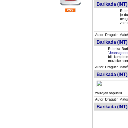
Barikada (INT) 
Rubri
je da
ovog 
zaint
Autor: Dragutin Matoše
Barikada (INT) 
Rubrika Bari
"
Jeans gener
bili komplet
muzicke scene
Autor: Dragutin Matoše
Barikada (INT)
zauvijek napustili.
Autor: Dragutin Matoše
Barikada (INT)