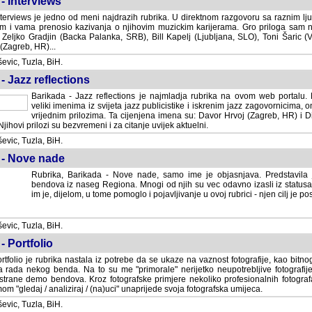
- Interviews
terviews je jedno od meni najdrazih rubrika. U direktnom razgovoru sa raznim lju
 i vama prenosio kazivanja o njihovim muzickim karijerama. Gro priloga sam
i Zeljko Gradjin (Backa Palanka, SRB), Bill Kapelj (Ljubljana, SLO), Toni Šaric (
(Zagreb, HR)...
vic, Tuzla, BiH.
- Jazz reflections
Barikada - Jazz reflections je najmladja rubrika na ovom web portalu. Medju
imenima iz svijeta jazz publicistike i iskrenim jazz zagovornicima, on
vrijednim prilozima. Ta cijenjena imena su: Davor Hrvoj (Zagreb, HR) i
jihovi prilozi su bezvremeni i za citanje uvijek aktuelni.
vic, Tuzla, BiH.
 - Nove nade
Rubrika, Barikada - Nove nade, samo ime je objasnjava. Predstavila
bendova iz naseg Regiona. Mnogi od njih su vec odavno izasli iz statusa 
je, dijelom, u tome pomoglo i pojavljivanje u ovoj rubrici - njen cilj je postig
vic, Tuzla, BiH.
- Portfolio
rtfolio je rubrika nastala iz potrebe da se ukaze na vaznost fotografije, kao bi
a rada nekog benda. Na to su me "primorale" nerijetko neupotrebljive fotografije
trane demo bendova. Kroz fotografske primjere nekoliko profesionalnih fotogr
m "gledaj / analiziraj / (na)uci" unaprijede svoja fotografska umijeca.
vic, Tuzla, BiH.