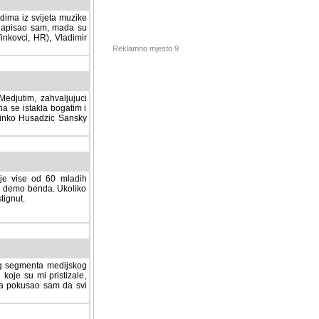
dima iz svijeta muzike
 napisao sam, mada su
Vinkovci, HR), Vladimir
Reklamno mjesto 9
tim, zahvaljujuci veliki
a se istakla bogatim i
 Dinko Husadzic Sansky
 je vise od 60 mladih
demo benda. Ukoliko im
nut.
Hosting sponzor:
tnog segmenta medijskog
 koje su mi pristizale,
afa pokusao sam da svi