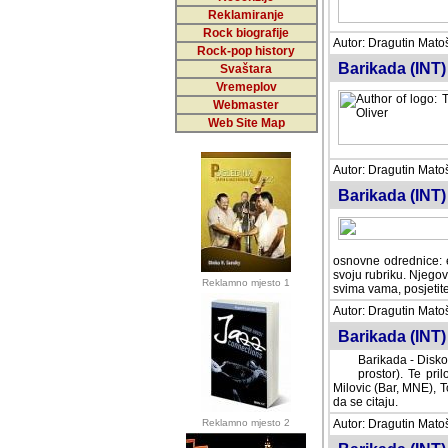
Reklamiranje
Rock biografije
Autor: Dragutin Matoše
Rock-pop history
Barikada (INT)
Svaštara
Vremeplov
Webmaster
Web Site Map
Autor: Dragutin Matoše
Barikada (INT)
odrednice: ex YU pros
Njegovi prilozi su je
Reklamno mjesto 1
posjetiteljima ovog we
Autor: Dragutin Matoše
Barikada (INT) 
Barikada - Diskog
prostor). Te pril
(Bar, MNE), Tomica Ra
citaju.
Reklamno mjesto 2
Autor: Dragutin Matoše