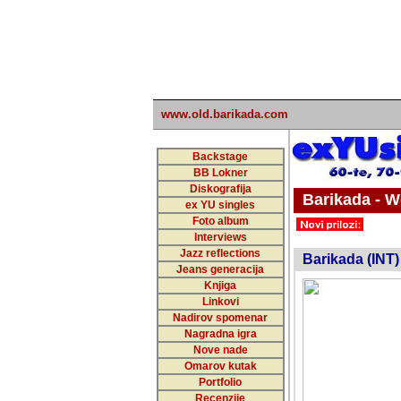
www.old.barikada.com
Backstage
BB Lokner
Diskografija
Barikada - W
ex YU singles
Foto album
undefi
Interviews
Jazz reflections
Barikada (INT)
Jeans generacija
Knjiga
Linkovi
Nadirov spomenar
Nagradna igra
Nove nade
Omarov kutak
Portfolio
Recenzije