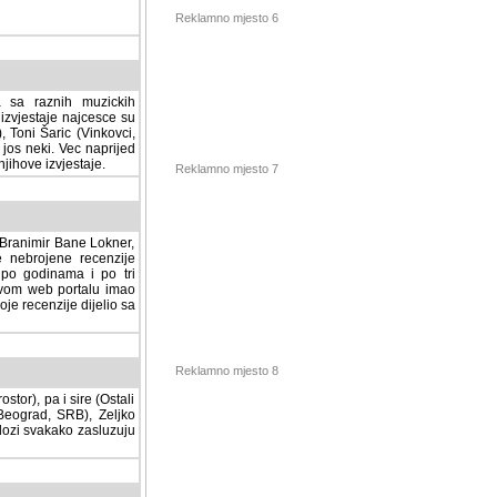
Reklamno mjesto 6
a sa raznih muzickih
izvjestaje najcesce su
, Toni Šaric (Vinkovci,
jos neki. Vec naprijed
ihove izvjestaje.
Reklamno mjesto 7
, Branimir Bane Lokner,
jene recenzije muzickih
nama i po tri osnovne
alu imao svoju rubriku.
 dijelio sa svima vama,
stor), pa i sire (Ostali
Reklamno mjesto 8
ad, SRB), Zeljko Milovic
svakako zasluzuju da se