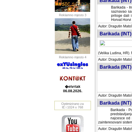
Barikada (INT) 
Barikada - In
saznavao sam
Reklamno mjesto 3
priloge dali 
Horvat Horvi 
Autor: Dragutin Matoše
Barikada (INT) 
(Velika Ludina, HR). N
Reklamno mjesto 4
Autor: Dragutin Matoše
Barikada (INT)
�etvrtak
06.08.2026.
Autor: Dragutin Matoše
Barikada (INT) 
Optimizirano za
IE i 1024 x 768
Barikada - Po
predstavljanj
najcesce od s
zainteresovani sistemo
Autor: Dragutin Matoše