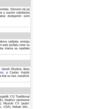
rtala. Osnovni cilj joj
ane u raznim rubrikama
lakse dostupnim svim
tivnu radijsku emisiju
ovom web portalu cime su
lika imena sa svjetske
a Vanell (Rudine, Bela
vic
, a Caslav Vujotic
 koji su nas, nazalost,
sjetiti: CG Traditional
MNE), Nadirov spomenar
cki CV (autor: Dragutin
 Nekab bilo... (autor: