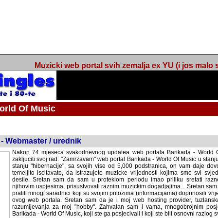
Muzicki web portal svih zemalja ex YU (i jos malo s
orld Of Music
ned
 - Webmaster / urednik
Nakon 74 mjeseca svakodnevnog updatea web portala Barikada - World O
zakljuciti svoj rad. "Zamrzavam" web portal Barikada - World Of Music u stanj
stanju "hibernacije", sa svojih vise od 5,000 podstranica, on vam daje dov
temeljito iscitavate, da istrazujete muzicke vrijednosti kojima smo svi svjedocili
Sretan sam da sam u proteklom periodu imao priliku sretati razne muzicar
uspjesima, prisustvovati raznim muzickim dogadjajima... Sretan sam da su 
mnogi saradnici koji su svojim prilozima (informacijama) doprinosili vrijednost
web portala. Sretan sam da je i moj web hosting provider, tuzlanska f
razumijevanja za moj "hobby". Zahvalan sam i vama, mnogobrojnim posje
Barikada - World Of Music, koji ste ga posjecivali i koji ste bili osnovni razl