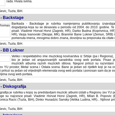
rada. Hvala svima.
vic, Tuzla, BiH.
 - Backstage
Barikada - Backstage je rubrika namjenjena publikovanju izvjestaj
dogadjanja koja su se desavala u periodu od 2004. do 2010. godine. Te 
pisali: Vladimir Horvat Horvi (Zagreb, HR), Darko Budna (Koprivnica, HR)
HR), Vasja Ivanovski (Skopje, MK), Branimir Bane Lokner (Zemun, SRB) i 
pomenuta imena, mnogima dobro znana, dovoljna su preporuka da citate nj
vic, Tuzla, BiH.
 - BB Lokner
Veliko i respektabilno ime muzickog novinarstva iz Srbije (pa i Regiona)
bio je jedan od angazovanijih saradnika ovog web portala. Pisao je nebro
albuma raznih muzickih stilova. Njegovi prilozi su razvrstani po godi
tor, Metal scena i Ostala scena. Bane je jedan od rijetkih koji je na ovom web port
dan od vrijednijih elemenata ovog web portala i ponosan sam da je svoje recenzije
b portala.
vic, Tuzla, BiH.
- Diskografija
rafija je rubrika u kojoj su predstavljani muzicki albumi izdati u Regionu (ex YU pro
oge su najcesce pisali: Vladimir Horvat Horvi (Zagreb, HR), Milan B. Popovic (Beogr
cic (Tuzla, BiH), Dinko Husadzic Sansky (Velika Ludina, HR)... Njihovi prilozi 
vic, Tuzla, BiH.