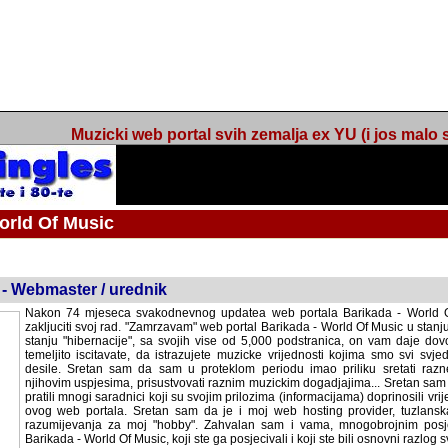
Muzicki web portal svih zemalja ex YU (i jos malo s
orld Of Music
ned
 - Webmaster / urednik
Nakon 74 mjeseca svakodnevnog updatea web portala Barikada - World O
zakljuciti svoj rad. "Zamrzavam" web portal Barikada - World Of Music u stanj
stanju "hibernacije", sa svojih vise od 5,000 podstranica, on vam daje dov
temeljito iscitavate, da istrazujete muzicke vrijednosti kojima smo svi svjedocili
Sretan sam da sam u proteklom periodu imao priliku sretati razne muzicar
uspjesima, prisustvovati raznim muzickim dogadjajima... Sretan sam da su 
mnogi saradnici koji su svojim prilozima (informacijama) doprinosili vrijednost
web portala. Sretan sam da je i moj web hosting provider, tuzlanska f
razumijevanja za moj "hobby". Zahvalan sam i vama, mnogobrojnim posje
Barikada - World Of Music, koji ste ga posjecivali i koji ste bili osnovni razl