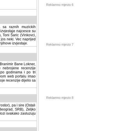
Reklamno mjesto 6
a sa raznih muzickih
izvjestaje najcesce su
, Toni Šaric (Vinkovci,
jos neki. Vec naprijed
ihove izvjestaje.
Reklamno mjesto 7
, Branimir Bane Lokner,
jene recenzije muzickih
nama i po tri osnovne
alu imao svoju rubriku.
 dijelio sa svima vama,
stor), pa i sire (Ostali
Reklamno mjesto 8
ad, SRB), Zeljko Milovic
svakako zasluzuju da se