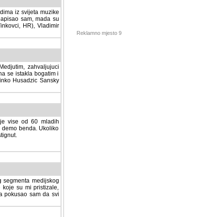
dima iz svijeta muzike
 napisao sam, mada su
Vinkovci, HR), Vladimir
Reklamno mjesto 9
tim, zahvaljujuci veliki
a se istakla bogatim i
 Dinko Husadzic Sansky
 je vise od 60 mladih
demo benda. Ukoliko im
nut.
Hosting sponzor:
tnog segmenta medijskog
 koje su mi pristizale,
afa pokusao sam da svi