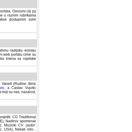
rtala. Osnovni cilj joj
ane u raznim rubrikama
lakse dostupnim svim
tivnu radijsku emisiju
ovom web portalu cime su
lika imena sa svjetske
a Vanell (Rudine, Bela
vic
, a Caslav Vujotic
 koji su nas, nazalost,
sjetiti: CG Traditional
MNE), Nadirov spomenar
cki CV (autor: Dragutin
 Nekab bilo... (autor: