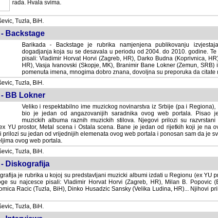
rada. Hvala svima.
vic, Tuzla, BiH.
 - Backstage
Barikada - Backstage je rubrika namjenjena publikovanju izvjestaj
dogadjanja koja su se desavala u periodu od 2004. do 2010. godine. Te 
pisali: Vladimir Horvat Horvi (Zagreb, HR), Darko Budna (Koprivnica, HR)
HR), Vasja Ivanovski (Skopje, MK), Branimir Bane Lokner (Zemun, SRB) i 
pomenuta imena, mnogima dobro znana, dovoljna su preporuka da citate nj
vic, Tuzla, BiH.
 - BB Lokner
Veliko i respektabilno ime muzickog novinarstva iz Srbije (pa i Regiona)
bio je jedan od angazovanijih saradnika ovog web portala. Pisao je nebro
albuma raznih muzickih stilova. Njegovi prilozi su razvrstani po godi
tor, Metal scena i Ostala scena. Bane je jedan od rijetkih koji je na ovom web port
dan od vrijednijih elemenata ovog web portala i ponosan sam da je svoje recenzije
b portala.
vic, Tuzla, BiH.
- Diskografija
rafija je rubrika u kojoj su predstavljani muzicki albumi izdati u Regionu (ex YU pro
oge su najcesce pisali: Vladimir Horvat Horvi (Zagreb, HR), Milan B. Popovic (Beogr
cic (Tuzla, BiH), Dinko Husadzic Sansky (Velika Ludina, HR)... Njihovi prilozi 
vic, Tuzla, BiH.