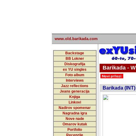
www.old.barikada.com
Backstage
BB Lokner
Diskografija
Barikada - W
ex YU singles
Foto album
undefi
Interviews
Jazz reflections
Barikada (INT)
Jeans generacija
Knjiga
Linkovi
Nadirov spomenar
Nagradna igra
Nove nade
Omarov kutak
Portfolio
Recenzije