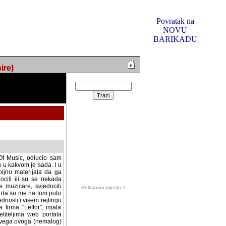
Povratak na
NOVU
BARIKADU
ire)
f Music, odlucio sam
u u kakvom je sada. I u
oljno materijala da ga
 ili su se nekada desile.
e, svjedociti njihovim
me na tom putu pratili
i i visem rejtingu ovog
Reklamno mjesto 5
irma "Leftor", imala
titeljima web portala
og svega ovoga (nemalog)