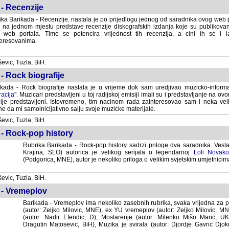
- Recenzije
ka Barikada - Recenzije, nastala je po prijedlogu jednog od saradnika ovog web po
 na jednom mjestu predstave recenzije diskografskih izdanja koje su publikov
web portala. Time se potencira vrijednost tih recenzija, a cini ih se i 
eresovanima.
vic, Tuzla, BiH.
- Rock biografije
kada - Rock biografije nastala je u vrijeme dok sam uredjivao muzicko-informa
acija
". Muzicari predstavljeni u toj radijskoj emisiji imali su i predstavljanje na 
nije predstavljeni. Istovremeno, tim nacinom rada zainteresovao sam i neka ve
 da mi samoinicijativno salju svoje muzicke materijale.
vic, Tuzla, BiH.
 - Rock-pop history
Rubrika Barikada - Rock-pop history sadrzi priloge dva saradnika. Vest
Krajina, SLO) autorica je velikog serijala o legendarnoj
Loli Novako
(Podgorica, MNE), autor je nekoliko priloga o velikim svjetskim umjetnicima
vic, Tuzla, BiH.
 - Vremeplov
Barikada - Vremeplov ima nekoliko zasebnih rubrika, svaka vrijedna za po
(autor: Zeljko Milovic, MNE), ex YU vremeplov (autor: Zeljko Milovic, 
(autor: Nadir Efendic, D), Mostarenje (autor: Milenko Mišo Maric, UK), Muzi
Matosevic, BiH), Muzika je svirala (autor: Djordje Gavric Djoko, USA),