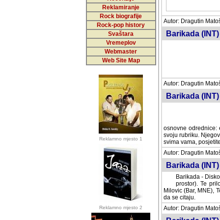
Reklamiranje
Rock biografije
Autor: Dragutin Matoše
Rock-pop history
Barikada (INT)
Svaštara
Vremeplov
Webmaster
Web Site Map
Autor: Dragutin Matoše
Barikada (INT)
odrednice: ex YU pros
Njegovi prilozi su je
Reklamno mjesto 1
posjetiteljima ovog we
Autor: Dragutin Matoše
Barikada (INT) 
Barikada - Diskog
prostor). Te pril
(Bar, MNE), Tomica Ra
citaju.
Reklamno mjesto 2
Autor: Dragutin Matoše