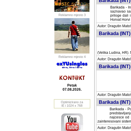
Barikada (INT) 
Barikada - In
saznavao sam
Reklamno mjesto 3
priloge dali 
Horvat Horvi 
Autor: Dragutin Matoše
Barikada (INT) 
(Velika Ludina, HR). N
Reklamno mjesto 4
Autor: Dragutin Matoše
Barikada (INT)
Petak
07.08.2026.
Autor: Dragutin Matoše
Barikada (INT) 
Optimizirano za
IE i 1024 x 768
Barikada - Po
predstavljanj
najcesce od s
zainteresovani sistemo
Autor: Dragutin Matoše