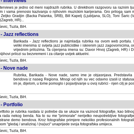
- Interviews
terviews je jedno od meni najdrazih rubrika. U direktnom razgovoru sa raznim lju
 i vama prenosio kazivanja o njihovim muzickim karijerama. Gro priloga sam
i Zeljko Gradjin (Backa Palanka, SRB), Bill Kapelj (Ljubljana, SLO), Toni Šaric (
(Zagreb, HR)...
vic, Tuzla, BiH.
- Jazz reflections
Barikada - Jazz reflections je najmladja rubrika na ovom web portalu. Medju
imenima iz svijeta jazz publicistike i iskrenim jazz zagovornicima, on
vrijednim prilozima. Ta cijenjena imena su: Davor Hrvoj (Zagreb, HR) i
jihovi prilozi su bezvremeni i za citanje uvijek aktuelni.
vic, Tuzla, BiH.
 - Nove nade
Rubrika, Barikada - Nove nade, samo ime je objasnjava. Predstavila
bendova iz naseg Regiona. Mnogi od njih su vec odavno izasli iz statusa 
je, dijelom, u tome pomoglo i pojavljivanje u ovoj rubrici - njen cilj je postig
vic, Tuzla, BiH.
- Portfolio
rtfolio je rubrika nastala iz potrebe da se ukaze na vaznost fotografije, kao bi
a rada nekog benda. Na to su me "primorale" nerijetko neupotrebljive fotografije
trane demo bendova. Kroz fotografske primjere nekoliko profesionalnih fotogr
m "gledaj / analiziraj / (na)uci" unaprijede svoja fotografska umijeca.
vic, Tuzla, BiH.