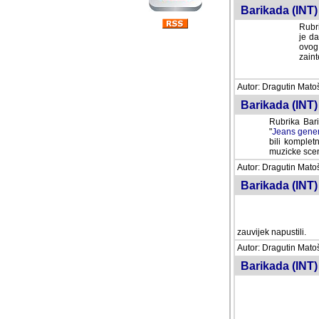
Barikada (INT) 
Rubri
je da
ovog 
zaint
Autor: Dragutin Matoše
Barikada (INT) 
Rubrika Bari
"
Jeans gener
bili komplet
muzicke scene
Autor: Dragutin Matoše
Barikada (INT)
zauvijek napustili.
Autor: Dragutin Matoše
Barikada (INT)