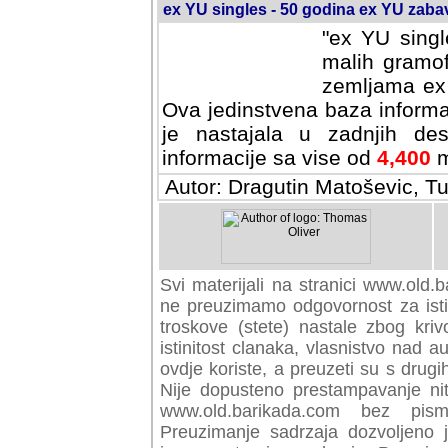
ex YU singles - 50 godina ex YU zab
"ex YU singl
malih gramof
zemljama ex 
Ova jedinstvena baza informa
je nastajala u zadnjih des
informacije sa vise od
4,400
m
Autor: Dragutin Matoševic, Tu
Svi materijali na stranici www.old.b
preuzimamo odgovornost za istini
troskove (stete) nastale zbog kriv
istinitost clanaka, vlasnistvo nad au
ovdje koriste, a preuzeti su s drugi
Nije dopusteno prestampavanje nit
www.old.barikada.com bez pism
Preuzimanje sadrzaja dozvoljeno 