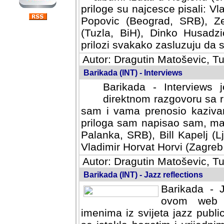
priloge su najcesce pisali: Vl
Popovic (Beograd, SRB), Ze
(Tuzla, BiH), Dinko Husadzi
prilozi svakako zasluzuju da se
Autor: Dragutin Matoševic, Tu
Barikada (INT) - Interviews
Barikada - Interviews 
direktnom razgovoru sa r
sam i vama prenosio kazivan
priloga sam napisao sam, mad
Palanka, SRB), Bill Kapelj (L
Vladimir Horvat Horvi (Zagreb,
Autor: Dragutin Matoševic, Tu
Barikada (INT) - Jazz reflections
Barikada - J
ovom web po
imenima iz svijeta jazz publi