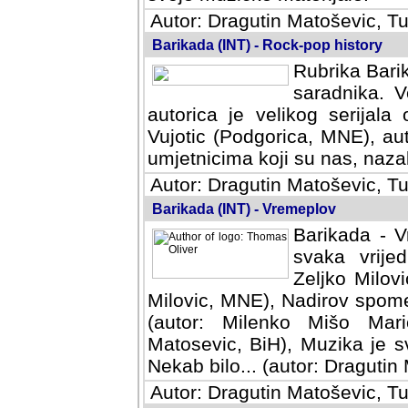
Autor: Dragutin Matoševic, Tu
Barikada (INT) - Rock-pop history
Rubrika Barik
saradnika. V
autorica je velikog serijal
Vujotic (Podgorica, MNE), aut
umjetnicima koji su nas, nazalo
Autor: Dragutin Matoševic, Tu
Barikada (INT) - Vremeplov
Barikada - V
svaka vrijedna
Milovic, MNE)
MNE), Nadirov spomenar (auto
Milenko Mišo Maric, UK), Muz
Muzika je svirala (autor: D
(autor: Dragutin Matosevic, BiH
Autor: Dragutin Matoševic, Tu