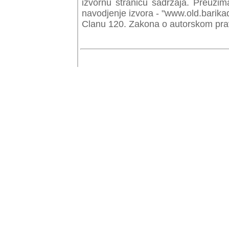
izvornu stranicu sadrzaja. Preuzim
navodjenje izvora - "www.old.barika
Clanu 120. Zakona o autorskom prav
© Copyr