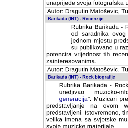
svoja fotografska umijeca.
Autor: Dragutin Matoševic, Tu
Barikada (INT) - Recenzije
Rubrika Barikada - R
od saradnika ovog 
jednom mjestu predst
su publikovane u ra
potencira vrijednost tih rece
zainteresovanima.
Autor: Dragutin Matoševic, Tu
Barikada (INT) - Rock biografije
Rubrika Barikada - Rock
uredjivao muzicko-informa
Muzicari predstavljeni u to
na ovom web portalu cime
Istovremeno, tim nacinom ra
sa svjetske muzicke scene da
materijale.