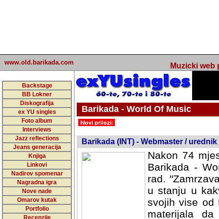
www.old.barikada.com
Muzicki web p
Backstage
BB Lokner
Diskografija
Barikada - World Of Music
ex YU singles
Foto album
undefined
Interviews
Jazz reflections
Barikada (INT) - Webmaster / urednik
Jeans generacija
Nakon 74 mjes
Knjiga
Linkovi
Barikada - Wor
Nadirov spomenar
rad. "Zamrzava
Nagradna igra
u stanju u kak
Nove nade
Omarov kutak
svojih vise od
Portfolio
materijala da 
Recenzije