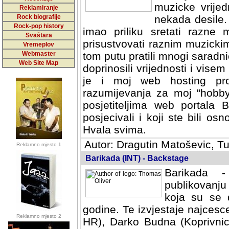
muzicke vrijed
Reklamiranje
Rock biografije
nekada desile
Rock-pop history
imao priliku sretati razne 
Svaštara
prisustvovati raznim muzick
Vremeplov
Webmaster
tom putu pratili mnogi saradni
Web Site Map
doprinosili vrijednosti i vise
je i moj web hosting prov
razumijevanja za moj "hobb
posjetiteljima web portala 
posjecivali i koji ste bili o
Hvala svima.
Autor: Dragutin Matoševic, Tu
Reklamno mjesto 1
Barikada (INT) - Backstage
Barikada -
publikovanju
koja su se 
godine. Te izvjestaje najcesce
Reklamno mjesto 2
HR), Darko Budna (Koprivnic