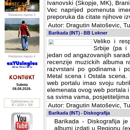
Ivanovski (Skopje, MK), Bran
Vec naprijed pomenuta ime
Reklamno mjesto 3
preporuka da citate njihove izv
Autor: Dragutin Matoševic, Tu
Barikada (INT) - BB Lokner
Veliko i res
Srbije (pa i
jedan od angazovanijih sarad
Reklamno mjesto 4
recenzije muzickih albuma ra
razvrstani po godinama i po t
scena i Ostala scena. Bane 
portalu imao svoju rubriku.
Subota
elemenata ovog web portala i 
08.08.2026.
sa svima vama, posjetiteljima
Optimizirano za
Autor: Dragutin Matoševic, Tu
IE i 1024 x 768
Barikada (INT) - Diskografija
Barikada - Diskografija je
albumi izdati u Regionu (ex 