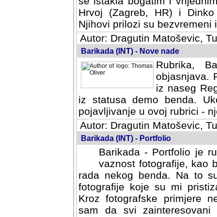
se istakla bogatim i vrijedni
Hrvoj (Zagreb, HR) i Dinko
Njihovi prilozi su bezvremeni i
Autor: Dragutin Matoševic, Tu
Barikada (INT) - Nove nade
Rubrika, B
objasnjava. 
iz naseg Reg
iz statusa demo benda. Uko
pojavljivanje u ovoj rubrici - nj
Autor: Dragutin Matoševic, Tu
Barikada (INT) - Portfolio
Barikada - Portfolio je 
vaznost fotografije, kao
rada nekog benda. Na to su 
fotografije koje su mi pristiz
fotografske primjere nekolik
svi zainteresovani sistemom "