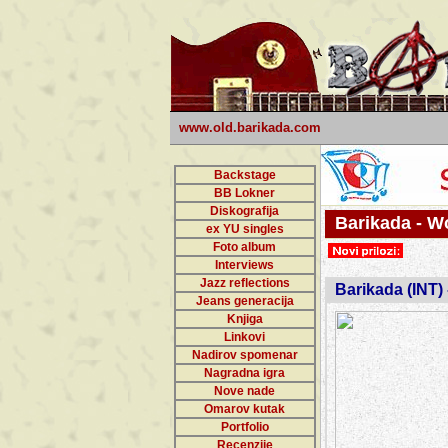
www.old.barikada.com
Backstage
BB Lokner
Diskografija
Barikada - W
ex YU singles
Foto album
Interviews
Jazz reflections
Barikada (INT)
Jeans generacija
Knjiga
Linkovi
Nadirov spomenar
Nagradna igra
Nove nade
Omarov kutak
Portfolio
Recenzije