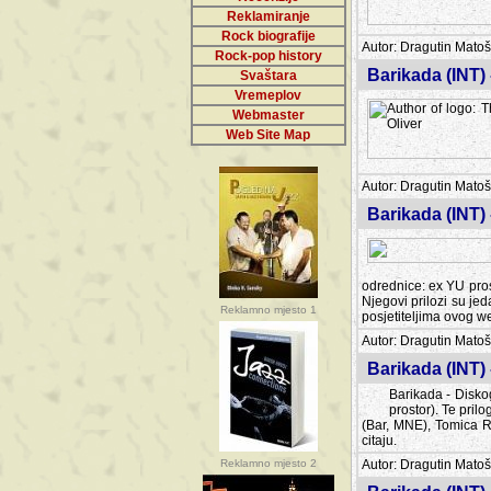
Reklamiranje
Rock biografije
Autor: Dragutin Matoše
Rock-pop history
Barikada (INT)
Svaštara
Vremeplov
Webmaster
Web Site Map
Autor: Dragutin Matoše
Barikada (INT)
odrednice: ex YU pros
Njegovi prilozi su je
Reklamno mjesto 1
posjetiteljima ovog we
Autor: Dragutin Matoše
Barikada (INT) 
Barikada - Diskog
prostor). Te pril
(Bar, MNE), Tomica Ra
citaju.
Reklamno mjesto 2
Autor: Dragutin Matoše