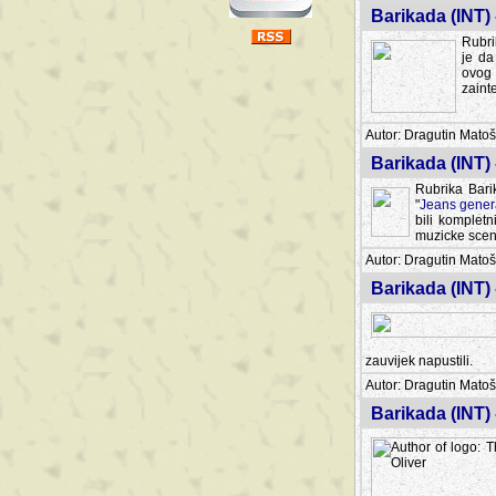
Barikada (INT) 
Rubri
je da
ovog 
zaint
Autor: Dragutin Matoše
Barikada (INT) 
Rubrika Bari
"
Jeans gener
bili komplet
muzicke scene
Autor: Dragutin Matoše
Barikada (INT)
zauvijek napustili.
Autor: Dragutin Matoše
Barikada (INT)