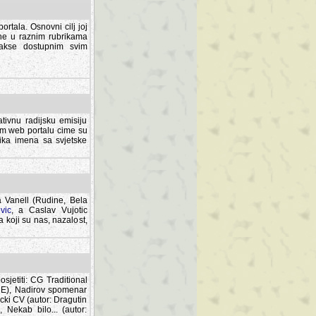
rtala. Osnovni cilj joj
ane u raznim rubrikama
lakse dostupnim svim
tivnu radijsku emisiju
ovom web portalu cime su
lika imena sa svjetske
a Vanell (Rudine, Bela
vic
, a Caslav Vujotic
 koji su nas, nazalost,
sjetiti: CG Traditional
MNE), Nadirov spomenar
cki CV (autor: Dragutin
 Nekab bilo... (autor: