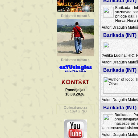
Barikada (INT) 
Barikada - In
saznavao sam
Reklamno mjesto 3
priloge dali 
Horvat Horvi 
Autor: Dragutin Matoše
Barikada (INT) 
(Velika Ludina, HR). N
Reklamno mjesto 4
Autor: Dragutin Matoše
Barikada (INT)
Ponedjeljak
10.08.2026.
Autor: Dragutin Matoše
Barikada (INT) 
Optimizirano za
IE i 1024 x 768
Barikada - Po
predstavljanj
najcesce od s
zainteresovani sistemo
Autor: Dragutin Matoše