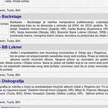
rada. Hvala svima.
vic, Tuzla, BiH.
 - Backstage
Barikada - Backstage je rubrika namjenjena publikovanju izvjestaj
dogadjanja koja su se desavala u periodu od 2004. do 2010. godine. Te 
pisali: Vladimir Horvat Horvi (Zagreb, HR), Darko Budna (Koprivnica, HR)
HR), Vasja Ivanovski (Skopje, MK), Branimir Bane Lokner (Zemun, SRB) i 
pomenuta imena, mnogima dobro znana, dovoljna su preporuka da citate nj
vic, Tuzla, BiH.
 - BB Lokner
Veliko i respektabilno ime muzickog novinarstva iz Srbije (pa i Regiona)
bio je jedan od angazovanijih saradnika ovog web portala. Pisao je nebro
albuma raznih muzickih stilova. Njegovi prilozi su razvrstani po godi
tor, Metal scena i Ostala scena. Bane je jedan od rijetkih koji je na ovom web port
dan od vrijednijih elemenata ovog web portala i ponosan sam da je svoje recenzije
b portala.
vic, Tuzla, BiH.
- Diskografija
rafija je rubrika u kojoj su predstavljani muzicki albumi izdati u Regionu (ex YU pro
oge su najcesce pisali: Vladimir Horvat Horvi (Zagreb, HR), Milan B. Popovic (Beogr
cic (Tuzla, BiH), Dinko Husadzic Sansky (Velika Ludina, HR)... Njihovi prilozi 
vic, Tuzla, BiH.