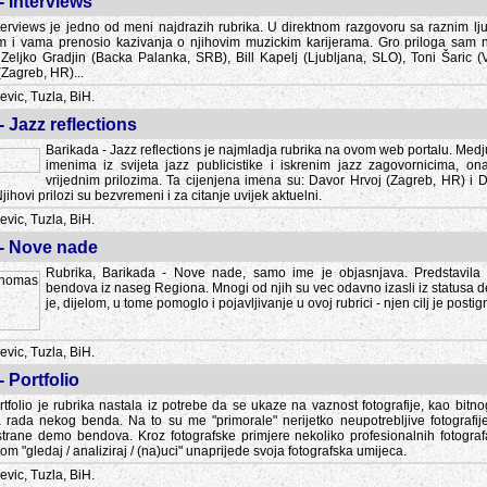
- Interviews
terviews je jedno od meni najdrazih rubrika. U direktnom razgovoru sa raznim lju
 i vama prenosio kazivanja o njihovim muzickim karijerama. Gro priloga sam
i Zeljko Gradjin (Backa Palanka, SRB), Bill Kapelj (Ljubljana, SLO), Toni Šaric (
(Zagreb, HR)...
vic, Tuzla, BiH.
- Jazz reflections
Barikada - Jazz reflections je najmladja rubrika na ovom web portalu. Medju
imenima iz svijeta jazz publicistike i iskrenim jazz zagovornicima, on
vrijednim prilozima. Ta cijenjena imena su: Davor Hrvoj (Zagreb, HR) i
jihovi prilozi su bezvremeni i za citanje uvijek aktuelni.
vic, Tuzla, BiH.
 - Nove nade
Rubrika, Barikada - Nove nade, samo ime je objasnjava. Predstavila
bendova iz naseg Regiona. Mnogi od njih su vec odavno izasli iz statusa 
je, dijelom, u tome pomoglo i pojavljivanje u ovoj rubrici - njen cilj je postig
vic, Tuzla, BiH.
- Portfolio
rtfolio je rubrika nastala iz potrebe da se ukaze na vaznost fotografije, kao bi
a rada nekog benda. Na to su me "primorale" nerijetko neupotrebljive fotografije
trane demo bendova. Kroz fotografske primjere nekoliko profesionalnih fotogr
m "gledaj / analiziraj / (na)uci" unaprijede svoja fotografska umijeca.
vic, Tuzla, BiH.