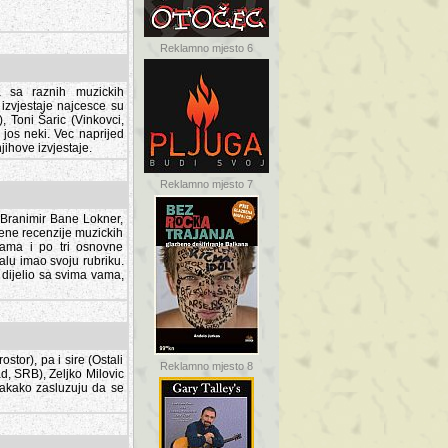
Reklamno mjesto 6
a sa raznih muzickih
izvjestaje najcesce su
, Toni Šaric (Vinkovci,
jos neki. Vec naprijed
ihove izvjestaje.
Reklamno mjesto 7
, Branimir Bane Lokner,
jene recenzije muzickih
nama i po tri osnovne
alu imao svoju rubriku.
 dijelio sa svima vama,
stor), pa i sire (Ostali
Reklamno mjesto 8
ad, SRB), Zeljko Milovic
svakako zasluzuju da se