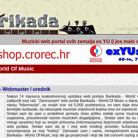
Muzicki web portal svih zemalja ex YU (i jos malo s
orld Of Music
 - Webmaster / urednik
Nakon 74 mjeseca svakodnevnog updatea web portala Barikada - World O
zakljuciti svoj rad. "Zamrzavam" web portal Barikada - World Of Music u stanj
stanju "hibernacije", sa svojih vise od 5,000 podstranica, on vam daje dov
temeljito iscitavate, da istrazujete muzicke vrijednosti kojima smo svi svjedocili
Sretan sam da sam u proteklom periodu imao priliku sretati razne muzicar
uspjesima, prisustvovati raznim muzickim dogadjajima... Sretan sam da su 
mnogi saradnici koji su svojim prilozima (informacijama) doprinosili vrijednost
web portala. Sretan sam da je i moj web hosting provider, tuzlanska f
razumijevanja za moj "hobby". Zahvalan sam i vama, mnogobrojnim posje
Barikada - World Of Music, koji ste ga posjecivali i koji ste bili osnovni razl