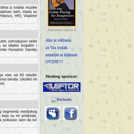
dima iz svijeta muzike
 napisao sam, mada su
Vinkovci, HR), Vladimir
Reklamno mjesto 9
tim, zahvaljujuci veliki
a se istakla bogatim i
 Dinko Husadzic Sansky
 je vise od 60 mladih
Hosting sponzor:
demo benda. Ukoliko im
nut.
tnog segmenta medijskog
 koje su mi pristizale,
afa pokusao sam da svi