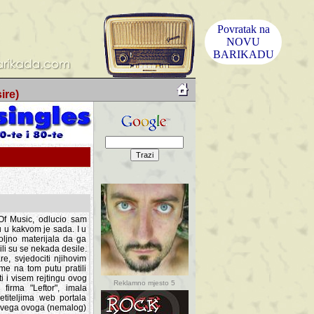
Povratak na
NOVU
BARIKADU
ire)
f Music, odlucio sam
u u kakvom je sada. I u
oljno materijala da ga
 ili su se nekada desile.
e, svjedociti njihovim
me na tom putu pratili
i i visem rejtingu ovog
Reklamno mjesto 5
irma "Leftor", imala
titeljima web portala
og svega ovoga (nemalog)