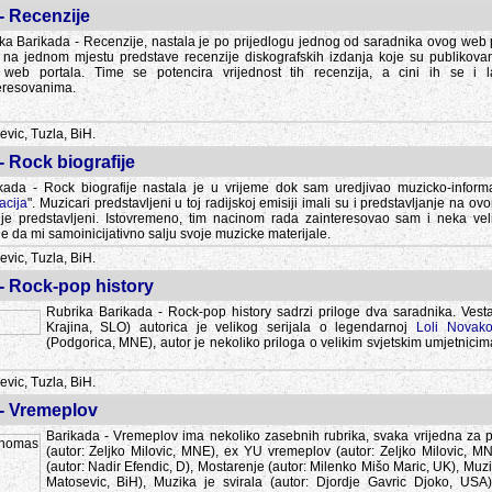
- Recenzije
ka Barikada - Recenzije, nastala je po prijedlogu jednog od saradnika ovog web po
 na jednom mjestu predstave recenzije diskografskih izdanja koje su publikov
web portala. Time se potencira vrijednost tih recenzija, a cini ih se i 
eresovanima.
vic, Tuzla, BiH.
- Rock biografije
kada - Rock biografije nastala je u vrijeme dok sam uredjivao muzicko-informa
acija
". Muzicari predstavljeni u toj radijskoj emisiji imali su i predstavljanje na 
nije predstavljeni. Istovremeno, tim nacinom rada zainteresovao sam i neka ve
 da mi samoinicijativno salju svoje muzicke materijale.
vic, Tuzla, BiH.
 - Rock-pop history
Rubrika Barikada - Rock-pop history sadrzi priloge dva saradnika. Vest
Krajina, SLO) autorica je velikog serijala o legendarnoj
Loli Novako
(Podgorica, MNE), autor je nekoliko priloga o velikim svjetskim umjetnicima
vic, Tuzla, BiH.
 - Vremeplov
Barikada - Vremeplov ima nekoliko zasebnih rubrika, svaka vrijedna za po
(autor: Zeljko Milovic, MNE), ex YU vremeplov (autor: Zeljko Milovic, 
(autor: Nadir Efendic, D), Mostarenje (autor: Milenko Mišo Maric, UK), Muzi
Matosevic, BiH), Muzika je svirala (autor: Djordje Gavric Djoko, USA),