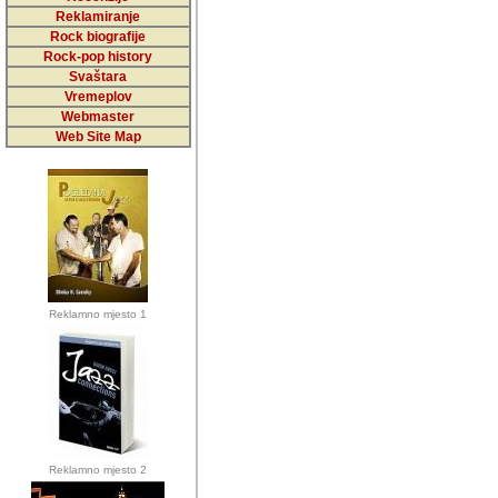
5,000 podstra
Reklamiranje
Rock biografije
da ga temelji
Rock-pop history
vrijednosti kojima smo sv
Svaštara
Vremeplov
Sretan sam da sam u protek
Webmaster
muzicare, svjedociti njih
Web Site Map
muzickim dogadjajima... Sr
mnogi saradnici koji su
doprinosili vrijednosti i v
sam da je i moj web hostin
imala razumijevanja za 
Reklamno mjesto 1
mnogobrojnim posjetitelj
Music, koji ste ga posjeciv
ovoga (nemalog) rada. Hva
Autor: Dragutin Matoševic,
Barikada (INT) - Backstage
Reklamno mjesto 2
Barikada -