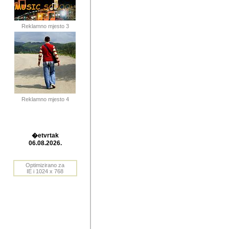
publikovan
dogadjanja
Reklamno mjesto 3
2004. do 2010. godine. Te i
Horvat Horvi (Zagreb, HR)
Šaric (Vinkovci, HR), Vas
Bane Lokner (Zemun, SRB)
imena, mnogima dobro zna
Reklamno mjesto 4
njihove izvjestaje.
Autor: Dragutin Matoševic,
Barikada (INT) - BB Lokner
�etvrtak
Veliko i res
06.08.2026.
Srbije (pa i
Optimizirano za
jedan od angazovanijih s
IE i 1024 x 768
nebrojene recenzije muzic
Njegovi prilozi su razvr
odrednice: ex YU prostor,