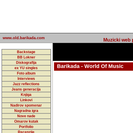
www.old.barikada.com
Muzicki web p
Backstage
BB Lokner
Diskografija
Barikada - World Of Music
ex YU singles
Foto album
Interviews
Jazz reflections
Barikada (INT) - Webmaster / urednik
Jeans generacija
Nakon 74 mj
Knjiga
Linkovi
portala Bari
Nadirov spomenar
zakljuciti 
Nagradna igra
Nove nade
Barikada - W
Omarov kutak
sada. I u sta
Portfolio
Recenzije