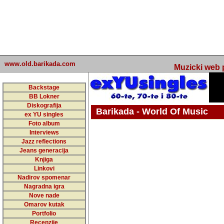
www.old.barikada.com
Muzicki web p
Backstage
BB Lokner
Diskografija
Barikada - World Of Music
ex YU singles
Foto album
Interviews
Jazz reflections
Barikada (INT) - Webmaster / urednik
Jeans generacija
Nakon 74 mj
Knjiga
Linkovi
portala Bari
Nadirov spomenar
zakljuciti 
Nagradna igra
Nove nade
Barikada - W
Omarov kutak
sada. I u sta
Portfolio
Recenzije