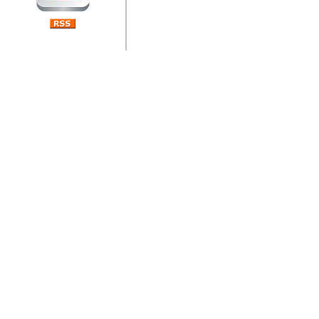
jedan od rijetkih koji je n
Njegovi prilozi su jedan od
i ponosan sam da je svoj
posjetiteljima ovog web por
Autor: Dragutin Matoševic,
Barikada (INT) - Diskografija
Barikada - Diskografija
muzicki albumi izdati u Reg
prostor). Te priloge su n
(Zagreb, HR), Milan B. Po
(Bar, MNE), Tomica Racic 
(Velika Ludina, HR)... Nj
citaju.
Autor: Dragutin Matoševic,
Barikada (INT) - Interviews