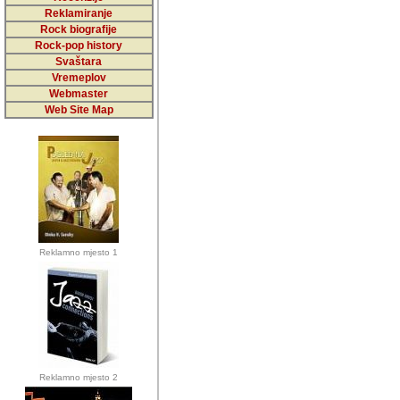
5,000 podstra
Reklamiranje
Rock biografije
da ga temelji
Rock-pop history
vrijednosti kojima smo sv
Svaštara
Vremeplov
Sretan sam da sam u protek
Webmaster
muzicare, svjedociti njih
Web Site Map
muzickim dogadjajima... Sr
mnogi saradnici koji su
doprinosili vrijednosti i v
sam da je i moj web hostin
imala razumijevanja za 
Reklamno mjesto 1
mnogobrojnim posjetitelj
Music, koji ste ga posjeciv
ovoga (nemalog) rada. Hva
Autor: Dragutin Matoševic,
Barikada (INT) - Backstage
Reklamno mjesto 2
Barikada -