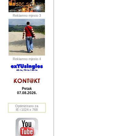
publikovan
dogadjanja
Reklamno mjesto 3
2004. do 2010. godine. Te i
Horvat Horvi (Zagreb, HR)
Šaric (Vinkovci, HR), Vas
Bane Lokner (Zemun, SRB)
imena, mnogima dobro zna
Reklamno mjesto 4
njihove izvjestaje.
Autor: Dragutin Matoševic,
Barikada (INT) - BB Lokner
Petak
Veliko i res
07.08.2026.
Srbije (pa i
Optimizirano za
jedan od angazovanijih s
IE i 1024 x 768
nebrojene recenzije muzic
Njegovi prilozi su razvr
odrednice: ex YU prostor,