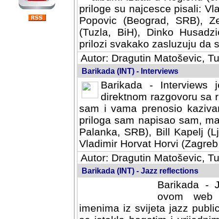
priloge su najcesce pisali: Vl
Popovic (Beograd, SRB), Ze
(Tuzla, BiH), Dinko Husadzi
prilozi svakako zasluzuju da se
Autor: Dragutin Matoševic, Tu
Barikada (INT) - Interviews
Barikada - Interviews 
direktnom razgovoru sa r
sam i vama prenosio kazivan
priloga sam napisao sam, mad
Palanka, SRB), Bill Kapelj (L
Vladimir Horvat Horvi (Zagreb,
Autor: Dragutin Matoševic, Tu
Barikada (INT) - Jazz reflections
Barikada - J
ovom web po
imenima iz svijeta jazz publi