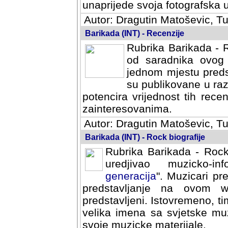
svoja fotografska umijeca.
Autor: Dragutin Matoševic, Tu
Barikada (INT) - Recenzije
Rubrika Barikada - R
od saradnika ovog 
jednom mjestu predst
su publikovane u ra
potencira vrijednost tih rece
zainteresovanima.
Autor: Dragutin Matoševic, Tu
Barikada (INT) - Rock biografije
Rubrika Barikada - Rock
uredjivao muzicko-informa
Muzicari predstavljeni u to
na ovom web portalu cime
Istovremeno, tim nacinom ra
sa svjetske muzicke scene da
materijale.