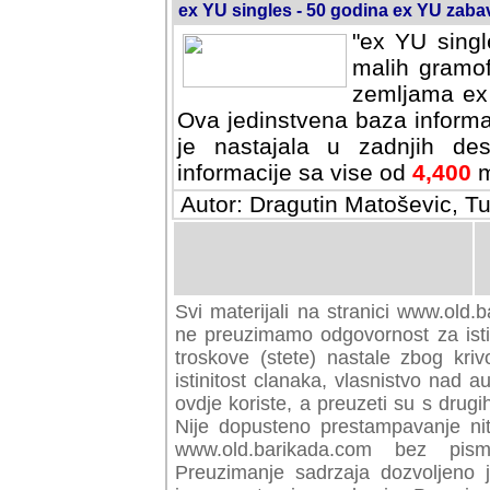
ex YU singles - 50 godina ex YU zab
"ex YU singl
malih gramof
zemljama ex 
Ova jedinstvena baza informa
je nastajala u zadnjih des
informacije sa vise od
4,400
m
Autor: Dragutin Matoševic, Tu
Svi materijali na stranici www.old.b
preuzimamo odgovornost za istini
troskove (stete) nastale zbog kriv
istinitost clanaka, vlasnistvo nad au
ovdje koriste, a preuzeti su s drugi
Nije dopusteno prestampavanje nit
www.old.barikada.com bez pism
Preuzimanje sadrzaja dozvoljeno 