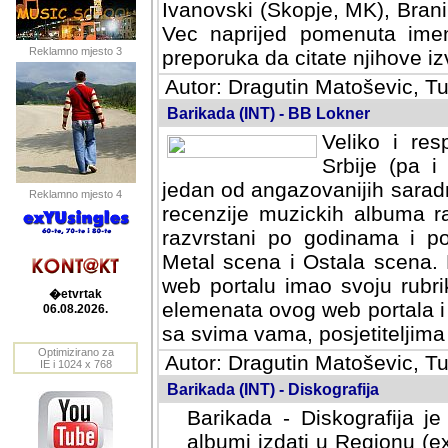
Ivanovski (Skopje, MK), Bran
Vec naprijed pomenuta ime
Reklamno mjesto 3
preporuka da citate njihove izv
Autor: Dragutin Matoševic, Tu
Barikada (INT) - BB Lokner
Veliko i res
Srbije (pa i
jedan od angazovanijih sarad
Reklamno mjesto 4
recenzije muzickih albuma ra
razvrstani po godinama i po t
scena i Ostala scena. Bane 
portalu imao svoju rubriku.
�etvrtak
elemenata ovog web portala i 
06.08.2026.
sa svima vama, posjetiteljima
Optimizirano za
Autor: Dragutin Matoševic, Tu
IE i 1024 x 768
Barikada (INT) - Diskografija
Barikada - Diskografija je
albumi izdati u Regionu (ex 