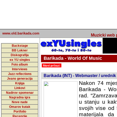
www.old.barikada.com
Muzicki web p
Backstage
BB Lokner
Diskografija
Barikada - World Of Music
ex YU singles
Foto album
undefined
Interviews
Jazz reflections
Barikada (INT) - Webmaster / urednik
Jeans generacija
Nakon 74 mjes
Knjiga
Linkovi
Barikada - Wor
Nadirov spomenar
rad. "Zamrzava
Nagradna igra
u stanju u kak
Nove nade
Omarov kutak
svojih vise od
Portfolio
materijala da 
Recenzije