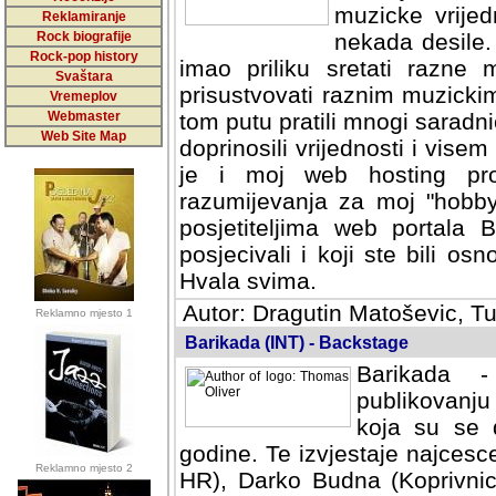
muzicke vrijed
Reklamiranje
Rock biografije
nekada desile
Rock-pop history
imao priliku sretati razne 
Svaštara
prisustvovati raznim muzick
Vremeplov
Webmaster
tom putu pratili mnogi saradni
Web Site Map
doprinosili vrijednosti i vise
je i moj web hosting prov
razumijevanja za moj "hobb
posjetiteljima web portala 
posjecivali i koji ste bili o
Hvala svima.
Autor: Dragutin Matoševic, Tu
Reklamno mjesto 1
Barikada (INT) - Backstage
Barikada -
publikovanju
koja su se 
godine. Te izvjestaje najcesce
Reklamno mjesto 2
HR), Darko Budna (Koprivnic