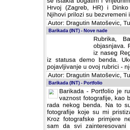
se istakla bogatim i vrijedni
Hrvoj (Zagreb, HR) i Dinko
Njihovi prilozi su bezvremeni i
Autor: Dragutin Matoševic, Tu
Barikada (INT) - Nove nade
Rubrika, B
objasnjava. 
iz naseg Reg
iz statusa demo benda. Uko
pojavljivanje u ovoj rubrici - nj
Autor: Dragutin Matoševic, Tu
Barikada (INT) - Portfolio
Barikada - Portfolio je 
vaznost fotografije, kao
rada nekog benda. Na to su 
fotografije koje su mi pristiz
fotografske primjere nekolik
svi zainteresovani sistemom "