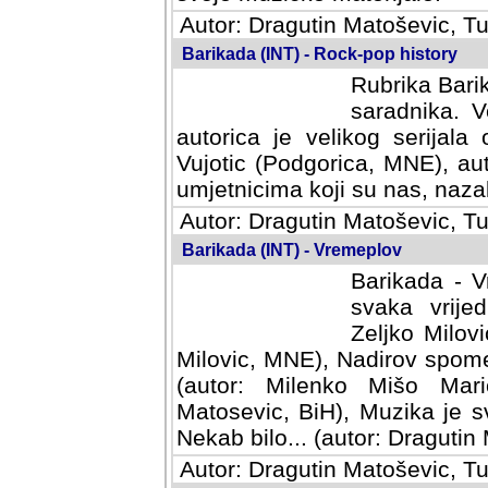
Autor: Dragutin Matoševic, Tu
Barikada (INT) - Rock-pop history
Rubrika Barik
saradnika. V
autorica je velikog serijal
Vujotic (Podgorica, MNE), aut
umjetnicima koji su nas, nazalo
Autor: Dragutin Matoševic, Tu
Barikada (INT) - Vremeplov
Barikada - V
svaka vrijedna
Milovic, MNE)
MNE), Nadirov spomenar (auto
Milenko Mišo Maric, UK), Muz
Muzika je svirala (autor: D
(autor: Dragutin Matosevic, BiH
Autor: Dragutin Matoševic, Tu