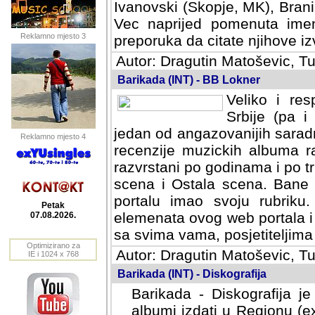
Ivanovski (Skopje, MK), Bran
Vec naprijed pomenuta ime
Reklamno mjesto 3
preporuka da citate njihove izv
Autor: Dragutin Matoševic, Tu
Barikada (INT) - BB Lokner
Veliko i res
Srbije (pa i
jedan od angazovanijih sarad
Reklamno mjesto 4
recenzije muzickih albuma ra
razvrstani po godinama i po t
scena i Ostala scena. Bane 
portalu imao svoju rubriku.
Petak
elemenata ovog web portala i 
07.08.2026.
sa svima vama, posjetiteljima
Optimizirano za
Autor: Dragutin Matoševic, Tu
IE i 1024 x 768
Barikada (INT) - Diskografija
Barikada - Diskografija je
albumi izdati u Regionu (ex 