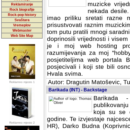
muzicke vrijed
Reklamiranje
Rock biografije
nekada desile
Rock-pop history
imao priliku sretati razne 
Svaštara
prisustvovati raznim muzick
Vremeplov
Webmaster
tom putu pratili mnogi saradni
Web Site Map
doprinosili vrijednosti i vise
je i moj web hosting prov
razumijevanja za moj "hobb
posjetiteljima web portala 
posjecivali i koji ste bili o
Hvala svima.
Autor: Dragutin Matoševic, Tu
Reklamno mjesto 1
Barikada (INT) - Backstage
Barikada -
publikovanju
koja su se 
godine. Te izvjestaje najcesce
Reklamno mjesto 2
HR), Darko Budna (Koprivnic