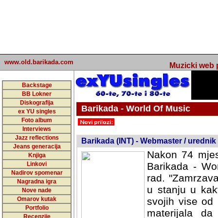
www.old.barikada.com
Muzicki web p
Backstage
BB Lokner
Diskografija
Barikada - World Of Music
ex YU singles
Foto album
undefined
Interviews
Jazz reflections
Barikada (INT) - Webmaster / urednik
Jeans generacija
Nakon 74 mjes
Knjiga
Linkovi
Barikada - Wor
Nadirov spomenar
rad. "Zamrzava
Nagradna igra
u stanju u kak
Nove nade
Omarov kutak
svojih vise od
Portfolio
materijala da 
Recenzije