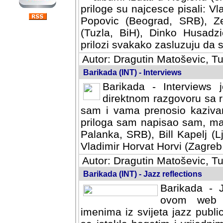
priloge su najcesce pisali: Vl
Popovic (Beograd, SRB), Ze
(Tuzla, BiH), Dinko Husadzi
prilozi svakako zasluzuju da se
Autor: Dragutin Matoševic, Tu
Barikada (INT) - Interviews
Barikada - Interviews 
direktnom razgovoru sa r
sam i vama prenosio kazivan
priloga sam napisao sam, mad
Palanka, SRB), Bill Kapelj (L
Vladimir Horvat Horvi (Zagreb,
Autor: Dragutin Matoševic, Tu
Barikada (INT) - Jazz reflections
Barikada - J
ovom web po
imenima iz svijeta jazz publi