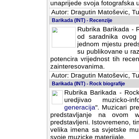
svoja fotografska umijeca.
Autor: Dragutin Matoševic, Tu
Barikada (INT) - Recenzije
Rubrika Barikada - R
od saradnika ovog 
jednom mjestu predst
su publikovane u ra
potencira vrijednost tih rece
zainteresovanima.
Autor: Dragutin Matoševic, Tu
Barikada (INT) - Rock biografije
Rubrika Barikada - Rock
uredjivao muzicko-informa
Muzicari predstavljeni u to
na ovom web portalu cime
Istovremeno, tim nacinom ra
sa svjetske muzicke scene da
materijale.