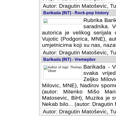
Autor: Dragutin Matoševic, Tu
Barikada (INT) - Rock-pop history
Rubrika Barik
saradnika. V
autorica je velikog serijal
Vujotic (Podgorica, MNE), aut
umjetnicima koji su nas, nazalo
Autor: Dragutin Matoševic, Tu
Barikada (INT) - Vremeplov
Barikada - V
svaka vrijedna
Milovic, MNE)
MNE), Nadirov spomenar (auto
Milenko Mišo Maric, UK), Muz
Muzika je svirala (autor: D
(autor: Dragutin Matosevic, BiH
Autor: Dragutin Matoševic, Tu