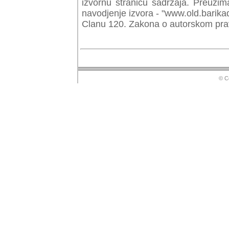
izvornu stranicu sadrzaja. Preuzim
navodjenje izvora - "www.old.barika
Clanu 120. Zakona o autorskom prav
© Copyr