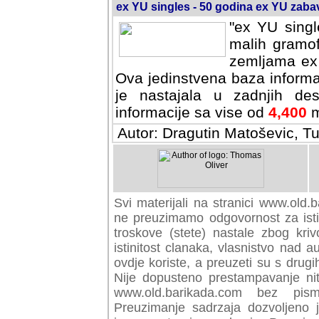
ex YU singles - 50 godina ex YU zab
"ex YU singl
malih gramof
zemljama ex 
Ova jedinstvena baza informa
je nastajala u zadnjih des
informacije sa vise od
4,400
m
Autor: Dragutin Matoševic, Tu
Svi materijali na stranici www.old.b
preuzimamo odgovornost za istini
troskove (stete) nastale zbog kriv
istinitost clanaka, vlasnistvo nad au
ovdje koriste, a preuzeti su s drugi
Nije dopusteno prestampavanje nit
www.old.barikada.com bez pism
Preuzimanje sadrzaja dozvoljeno 