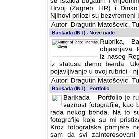
se istakla bogatim i vrijedni
Hrvoj (Zagreb, HR) i Dinko
Njihovi prilozi su bezvremeni i
Autor: Dragutin Matoševic, Tu
Barikada (INT) - Nove nade
Rubrika, B
objasnjava. 
iz naseg Reg
iz statusa demo benda. Uko
pojavljivanje u ovoj rubrici - nj
Autor: Dragutin Matoševic, Tu
Barikada (INT) - Portfolio
Barikada - Portfolio je 
vaznost fotografije, kao
rada nekog benda. Na to su 
fotografije koje su mi pristiz
fotografske primjere nekolik
svi zainteresovani sistemom "