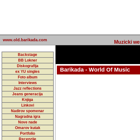
www.old.barikada.com
Muzicki web p
Backstage
BB Lokner
Diskografija
Barikada - World Of Music
ex YU singles
Foto album
undefined
Interviews
Jazz reflections
Barikada (INT) - Webmaster / urednik
Jeans generacija
Nakon 74 mj
Knjiga
Linkovi
portala Bari
Nadirov spomenar
zakljuciti 
Nagradna igra
Nove nade
Barikada - W
Omarov kutak
sada. I u sta
Portfolio
Recenzije