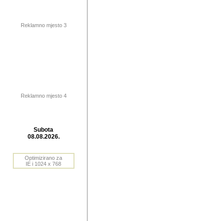
publikovan
dogadjanja
Reklamno mjesto 3
2004. do 2010. godine. Te i
Horvat Horvi (Zagreb, HR)
Šaric (Vinkovci, HR), Vas
Bane Lokner (Zemun, SRB)
imena, mnogima dobro zna
Reklamno mjesto 4
njihove izvjestaje.
Autor: Dragutin Matoševic,
Barikada (INT) - BB Lokner
Subota
Veliko i res
08.08.2026.
Srbije (pa i
Optimizirano za
jedan od angazovanijih s
IE i 1024 x 768
nebrojene recenzije muzic
Njegovi prilozi su razvr
odrednice: ex YU prostor,