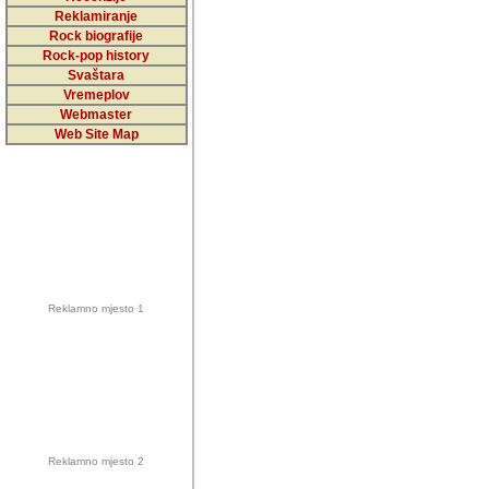
5,000 podstra
Reklamiranje
Rock biografije
da ga temelji
Rock-pop history
vrijednosti kojima smo sv
Svaštara
Vremeplov
Sretan sam da sam u protek
Webmaster
muzicare, svjedociti njih
Web Site Map
muzickim dogadjajima... Sr
mnogi saradnici koji su
doprinosili vrijednosti i v
sam da je i moj web hostin
imala razumijevanja za 
Reklamno mjesto 1
mnogobrojnim posjetitelj
Music, koji ste ga posjeciv
ovoga (nemalog) rada. Hva
Autor: Dragutin Matoševic,
Barikada (INT) - Backstage
Reklamno mjesto 2
Barikada -