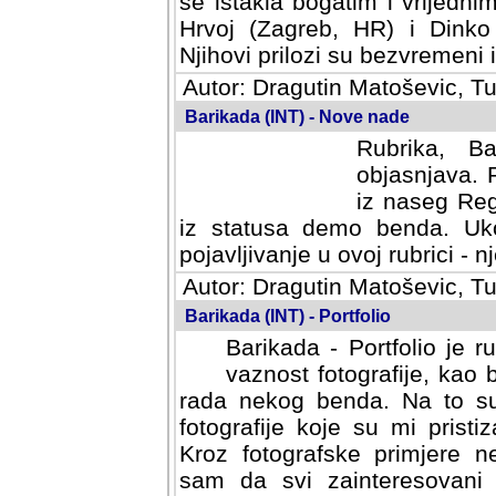
se istakla bogatim i vrijedni
Hrvoj (Zagreb, HR) i Dinko
Njihovi prilozi su bezvremeni i
Autor: Dragutin Matoševic, Tu
Barikada (INT) - Nove nade
Rubrika, B
objasnjava. 
iz naseg Reg
iz statusa demo benda. Uko
pojavljivanje u ovoj rubrici - nj
Autor: Dragutin Matoševic, Tu
Barikada (INT) - Portfolio
Barikada - Portfolio je 
vaznost fotografije, kao
rada nekog benda. Na to su 
fotografije koje su mi pristiz
fotografske primjere nekolik
svi zainteresovani sistemom "