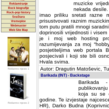
muzicke vrijed
Reklamiranje
Rock biografije
nekada desile
Rock-pop history
imao priliku sretati razne 
Svaštara
prisustvovati raznim muzick
Vremeplov
Webmaster
tom putu pratili mnogi saradni
Web Site Map
doprinosili vrijednosti i vise
je i moj web hosting prov
razumijevanja za moj "hobb
posjetiteljima web portala 
posjecivali i koji ste bili o
Hvala svima.
Autor: Dragutin Matoševic, Tu
Reklamno mjesto 1
Barikada (INT) - Backstage
Barikada -
publikovanju
koja su se 
godine. Te izvjestaje najcesce
Reklamno mjesto 2
HR), Darko Budna (Koprivnic