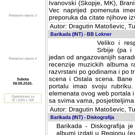
Ivanovski (Skopje, MK), Bran
Vec naprijed pomenuta ime
Reklamno mjesto 3
preporuka da citate njihove izv
Autor: Dragutin Matoševic, Tu
Barikada (INT) - BB Lokner
Veliko i res
Srbije (pa i
jedan od angazovanijih sarad
Reklamno mjesto 4
recenzije muzickih albuma ra
razvrstani po godinama i po t
scena i Ostala scena. Bane 
portalu imao svoju rubriku.
Subota
elemenata ovog web portala i 
08.08.2026.
sa svima vama, posjetiteljima
Optimizirano za
Autor: Dragutin Matoševic, Tu
IE i 1024 x 768
Barikada (INT) - Diskografija
Barikada - Diskografija je
albumi izdati u Regionu (ex 