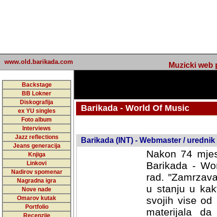
www.old.barikada.com
Muzicki web p
Backstage
BB Lokner
Diskografija
Barikada - World Of Music
ex YU singles
Foto album
undefined
Interviews
Jazz reflections
Barikada (INT) - Webmaster / urednik
Jeans generacija
Nakon 74 mjes
Knjiga
Linkovi
Barikada - Wor
Nadirov spomenar
rad. "Zamrzava
Nagradna igra
u stanju u kak
Nove nade
Omarov kutak
svojih vise od
Portfolio
materijala da 
Recenzije