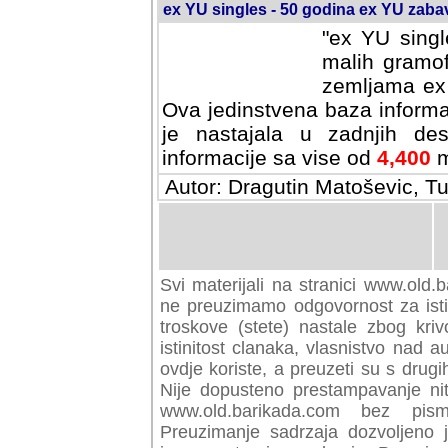
ex YU singles - 50 godina ex YU zab
"ex YU singl
malih gramof
zemljama ex 
Ova jedinstvena baza informa
je nastajala u zadnjih des
informacije sa vise od
4,400
m
Autor: Dragutin Matoševic, Tu
Svi materijali na stranici www.old.b
preuzimamo odgovornost za istini
troskove (stete) nastale zbog kriv
istinitost clanaka, vlasnistvo nad au
ovdje koriste, a preuzeti su s drugi
Nije dopusteno prestampavanje nit
www.old.barikada.com bez pism
Preuzimanje sadrzaja dozvoljeno 