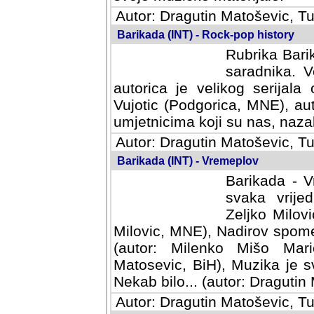
Autor: Dragutin Matoševic, Tu
Barikada (INT) - Rock-pop history
Rubrika Barik
saradnika. V
autorica je velikog serijal
Vujotic (Podgorica, MNE), aut
umjetnicima koji su nas, nazalo
Autor: Dragutin Matoševic, Tu
Barikada (INT) - Vremeplov
Barikada - V
svaka vrijedna
Milovic, MNE)
MNE), Nadirov spomenar (auto
Milenko Mišo Maric, UK), Muz
Muzika je svirala (autor: D
(autor: Dragutin Matosevic, BiH
Autor: Dragutin Matoševic, Tu