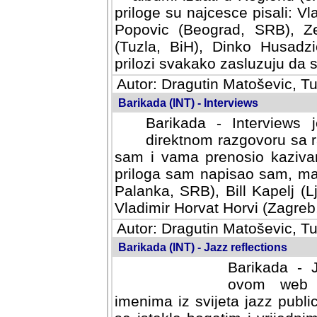
priloge su najcesce pisali: Vl
Popovic (Beograd, SRB), Ze
(Tuzla, BiH), Dinko Husadzi
prilozi svakako zasluzuju da se
Autor: Dragutin Matoševic, Tu
Barikada (INT) - Interviews
Barikada - Interviews 
direktnom razgovoru sa r
sam i vama prenosio kazivan
priloga sam napisao sam, mad
Palanka, SRB), Bill Kapelj (L
Vladimir Horvat Horvi (Zagreb,
Autor: Dragutin Matoševic, Tu
Barikada (INT) - Jazz reflections
Barikada - J
ovom web po
imenima iz svijeta jazz publi