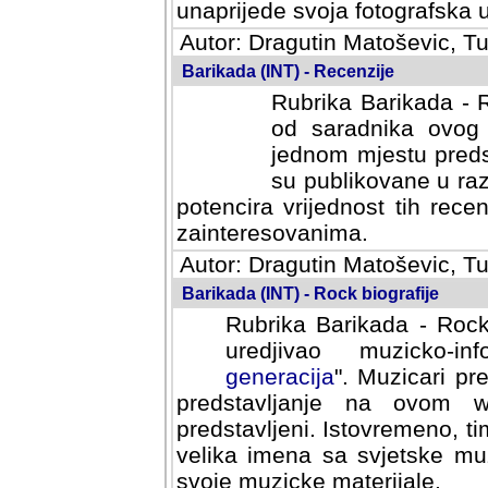
svoja fotografska umijeca.
Autor: Dragutin Matoševic, Tu
Barikada (INT) - Recenzije
Rubrika Barikada - R
od saradnika ovog 
jednom mjestu predst
su publikovane u ra
potencira vrijednost tih rece
zainteresovanima.
Autor: Dragutin Matoševic, Tu
Barikada (INT) - Rock biografije
Rubrika Barikada - Rock
uredjivao muzicko-informa
Muzicari predstavljeni u to
na ovom web portalu cime
Istovremeno, tim nacinom ra
sa svjetske muzicke scene da
materijale.