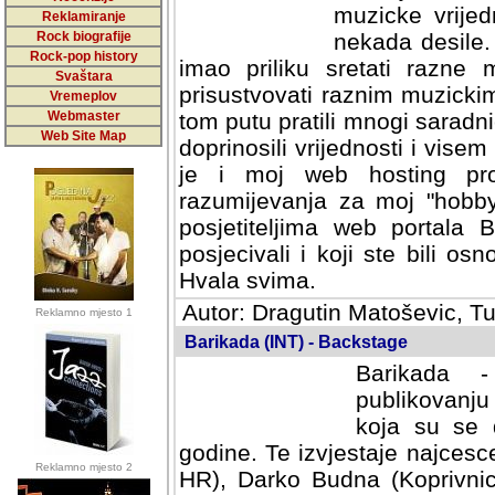
muzicke vrijed
Reklamiranje
Rock biografije
nekada desile
Rock-pop history
imao priliku sretati razne 
Svaštara
prisustvovati raznim muzick
Vremeplov
Webmaster
tom putu pratili mnogi saradni
Web Site Map
doprinosili vrijednosti i vise
je i moj web hosting prov
razumijevanja za moj "hobb
posjetiteljima web portala 
posjecivali i koji ste bili o
Hvala svima.
Autor: Dragutin Matoševic, Tu
Reklamno mjesto 1
Barikada (INT) - Backstage
Barikada -
publikovanju
koja su se 
godine. Te izvjestaje najcesce
Reklamno mjesto 2
HR), Darko Budna (Koprivnic