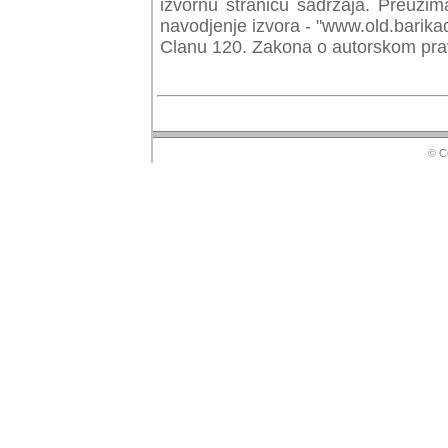
izvornu stranicu sadrzaja. Preuzim
navodjenje izvora - "www.old.barika
Clanu 120. Zakona o autorskom prav
© Copyr