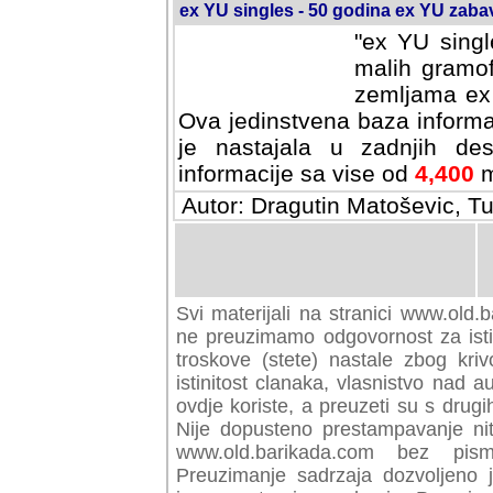
ex YU singles - 50 godina ex YU zab
"ex YU singl
malih gramof
zemljama ex 
Ova jedinstvena baza informa
je nastajala u zadnjih des
informacije sa vise od
4,400
m
Autor: Dragutin Matoševic, Tu
Svi materijali na stranici www.old.b
preuzimamo odgovornost za istini
troskove (stete) nastale zbog kriv
istinitost clanaka, vlasnistvo nad au
ovdje koriste, a preuzeti su s drugi
Nije dopusteno prestampavanje nit
www.old.barikada.com bez pism
Preuzimanje sadrzaja dozvoljeno 