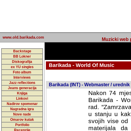
www.old.barikada.com
Muzicki web p
Backstage
BB Lokner
Diskografija
Barikada - World Of Music
ex YU singles
Foto album
undefined
Interviews
Jazz reflections
Barikada (INT) - Webmaster / urednik
Jeans generacija
Nakon 74 mjes
Knjiga
Linkovi
Barikada - Wor
Nadirov spomenar
rad. "Zamrzava
Nagradna igra
u stanju u kak
Nove nade
Omarov kutak
svojih vise od
Portfolio
materijala da 
Recenzije