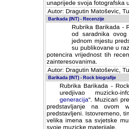
svoja fotografska umijeca.
Autor: Dragutin Matoševic, Tu
Barikada (INT) - Recenzije
Rubrika Barikada - R
od saradnika ovog 
jednom mjestu predst
su publikovane u ra
potencira vrijednost tih rece
zainteresovanima.
Autor: Dragutin Matoševic, Tu
Barikada (INT) - Rock biografije
Rubrika Barikada - Rock
uredjivao muzicko-informa
Muzicari predstavljeni u to
na ovom web portalu cime
Istovremeno, tim nacinom ra
sa svjetske muzicke scene da
materijale.