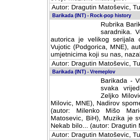
Autor: Dragutin Matoševic, Tu
Barikada (INT) - Rock-pop history
Rubrika Barik
saradnika. V
autorica je velikog serijal
Vujotic (Podgorica, MNE), aut
umjetnicima koji su nas, nazalo
Autor: Dragutin Matoševic, Tu
Barikada (INT) - Vremeplov
Barikada - V
svaka vrijedna
Milovic, MNE)
MNE), Nadirov spomenar (auto
Milenko Mišo Maric, UK), Muz
Muzika je svirala (autor: D
(autor: Dragutin Matosevic, BiH
Autor: Dragutin Matoševic, Tu