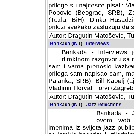
priloge su najcesce pisali: Vl
Popovic (Beograd, SRB), Ze
(Tuzla, BiH), Dinko Husadzi
prilozi svakako zasluzuju da se
Autor: Dragutin Matoševic, Tu
Barikada (INT) - Interviews
Barikada - Interviews 
direktnom razgovoru sa r
sam i vama prenosio kazivan
priloga sam napisao sam, mad
Palanka, SRB), Bill Kapelj (L
Vladimir Horvat Horvi (Zagreb,
Autor: Dragutin Matoševic, Tu
Barikada (INT) - Jazz reflections
Barikada - J
ovom web po
imenima iz svijeta jazz publi