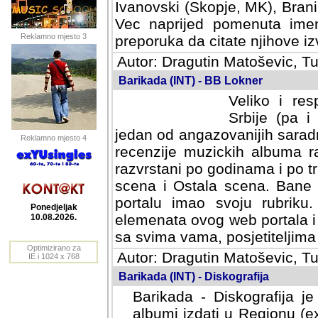
Ivanovski (Skopje, MK), Bran
Vec naprijed pomenuta ime
Reklamno mjesto 3
preporuka da citate njihove izv
Autor: Dragutin Matoševic, Tu
Barikada (INT) - BB Lokner
Veliko i res
Srbije (pa i
jedan od angazovanijih sarad
Reklamno mjesto 4
recenzije muzickih albuma ra
razvrstani po godinama i po t
scena i Ostala scena. Bane 
portalu imao svoju rubriku.
Ponedjeljak
elemenata ovog web portala i 
10.08.2026.
sa svima vama, posjetiteljima
Optimizirano za
Autor: Dragutin Matoševic, Tu
IE i 1024 x 768
Barikada (INT) - Diskografija
Barikada - Diskografija je
albumi izdati u Regionu (ex 