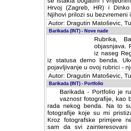
se istakla bogatim i vrijedni
Hrvoj (Zagreb, HR) i Dinko
Njihovi prilozi su bezvremeni i
Autor: Dragutin Matoševic, Tu
Barikada (INT) - Nove nade
Rubrika, B
objasnjava. 
iz naseg Reg
iz statusa demo benda. Uko
pojavljivanje u ovoj rubrici - nj
Autor: Dragutin Matoševic, Tu
Barikada (INT) - Portfolio
Barikada - Portfolio je 
vaznost fotografije, kao
rada nekog benda. Na to su 
fotografije koje su mi pristiz
fotografske primjere nekolik
svi zainteresovani sistemom "